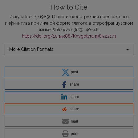
How to Cite
Искунайте, Р. (1985). Развитие конструкции предложного
инфинитива при личной форме глагола в cтарофранцузском
языке.
Kalbotyra
,
36
(3), 40–46.
https://doi.org/10.15388/Knygotyra.1985.22173
More Citation Formats
post
share
share
share
mail
print