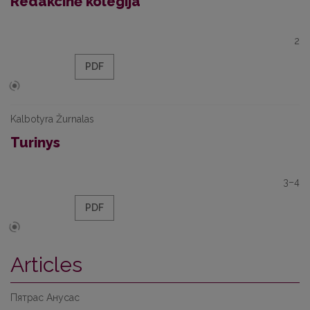
Redakcinė kolegija
2
PDF
Kalbotyra Žurnalas
Turinys
3–4
PDF
Articles
Пятрас Анусас