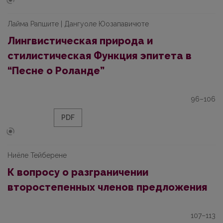
Лайма Рапшите | Дангуоле Юозапавичюте
Лингвистическая природа и
стилистическая Функция эпитета в
“Песне о Роланде”
96–106
PDF
Ниëле Тейберене
К вопросу о разграничении
второстепенных членов предложения
107–113