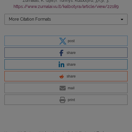
Žurnalas, K. (1987). Turinys.
Kalbotyra
,
37
(3), 3.
https://www.zurnalai.vu.lt/kalbotyra/article/view/22189
More Citation Formats
post
share
share
share
mail
print