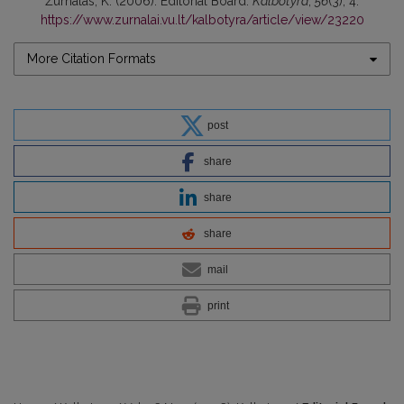
Žurnalas, K. (2006). Editorial Board.
Kalbotyra
,
56
(3), 4.
https://www.zurnalai.vu.lt/kalbotyra/article/view/23220
More Citation Formats
post
share
share
share
mail
print