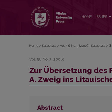
Zur Übersetzung des Romans <em>Einsetzung eine
HOME
ISSUES
Home
/
Kalbotyra
/
Vol. 56 No. 3 (2006): Kalbotyra
/
Z
Vol. 56 No. 3 (2006)
Zur Übersetzung des
A. Zweig ins Litauisch
Abstract