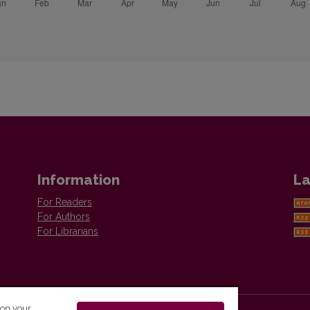
Information
La
For Readers
For Authors
For Librarians
 on your