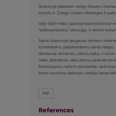
Straipsnyje pateikiami vertėjo Ksavero Urbana
išversto A. Zweigo romano
Mindaugas II
ypaty
1955–1956 metais spaudoje pasirodžiusiose re
“antiimperialistinę” ideologiją, o vertimo koky
Šiame straipsnyje daugiausia dėmesio skiriama
komentarams, paaiškinantiems įvairias realijas,
dažniausiai verčiamos į lietuvių kalbą, o rusišk
vietas, įterpdamas citatų autorių pavardes bei
frazeologizmų vertimo ekvivalentai, santrumpų 
teksto suvokimą skaitytojui. Vertėjas tampa teks
PDF
References