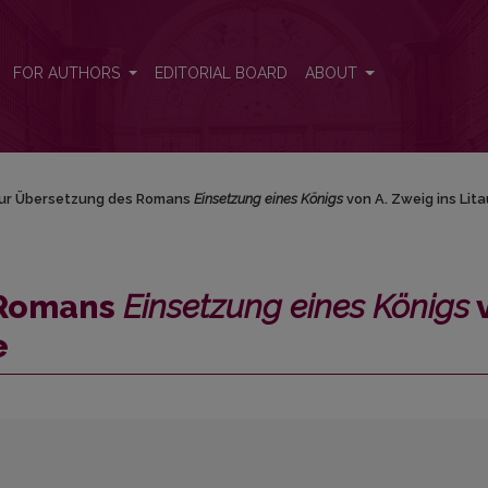
s Königs</em> von A. Zweig ins Litauische
FOR AUTHORS
EDITORIAL BOARD
ABOUT
ur Übersetzung des Romans
Einsetzung eines Königs
von A. Zweig ins Lit
 Romans
Einsetzung eines Königs
e