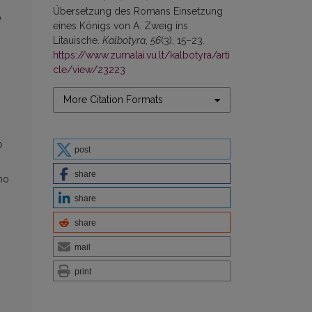
Übersetzung des Romans Einsetzung
o
eines Königs von A. Zweig ins
Litauische.
Kalbotyra
,
56
(3), 15–23.
https://www.zurnalai.vu.lt/kalbotyra/arti
cle/view/23223
More Citation Formats
o
post
share
amo
share
share
mail
print