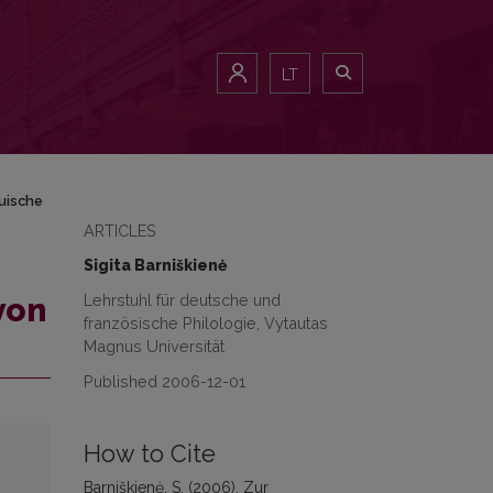
LT
auische
ARTICLES
Sigita Barniškienė
Lehrstuhl für deutsche und
von
französische Philologie, Vytautas
Magnus Universität
Published 2006-12-01
How to Cite
Barniškienė, S. (2006). Zur