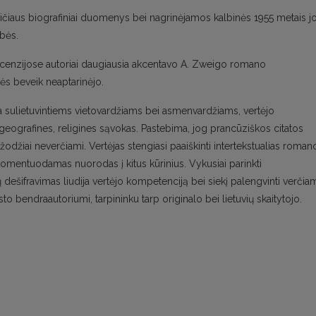
vičiaus biografiniai duomenys bei nagrinėjamos kalbinės 1955 metais j
bės.
cenzijose autoriai daugiausia akcentavo A. Zweigo romano
bės beveik neaptarinėjo.
 sulietuvintiems vietovardžiams bei asmenvardžiams, vertėjo
 geografines, religines sąvokas. Pastebima, jog prancūziškos citatos
i žodžiai neverčiami. Vertėjas stengiasi paaiškinti intertekstualias roman
 komentuodamas nuorodas į kitus kūrinius. Vykusiai parinkti
dešifravimas liudija vertėjo kompetenciją bei siekį palengvinti verči
to bendraautoriumi, tarpininku tarp originalo bei lietuvių skaitytojo.