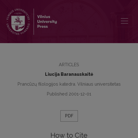
Prasmės perteikimo tikslumas vertime
ARTICLES
Liucija Baranauskaitė
Prancūzų filologijos katedra. Vilniaus universitetas
Published 2001-12-01
PDF
How to Cite