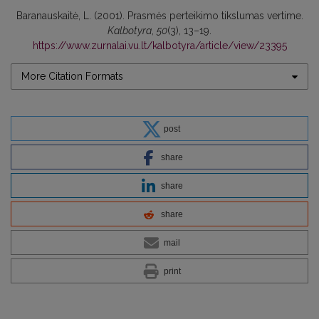
Baranauskaitė, L. (2001). Prasmės perteikimo tikslumas vertime.
Kalbotyra
,
50
(3), 13–19.
https://www.zurnalai.vu.lt/kalbotyra/article/view/23395
More Citation Formats
post
share
share
share
mail
print