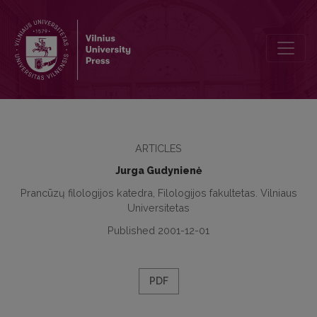
Modalinio imperfekto vartosenos ypatumai dabartinėje italų kalboje
ARTICLES
Jurga Gudynienė
Prancūzų filologijos katedra, Filologijos fakultetas. Vilniaus
Universitetas
Published 2001-12-01
PDF