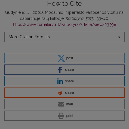
How to Cite
Gudynienė, J. (2001). Modalinio imperfekto vartosenos ypatumai
dabartinėje italų kalboje.
Kalbotyra
,
50
(3), 33–40.
https://www.zurnalai.vu.lt/kalbotyra/article/view/23398
More Citation Formats
post
share
share
share
mail
print