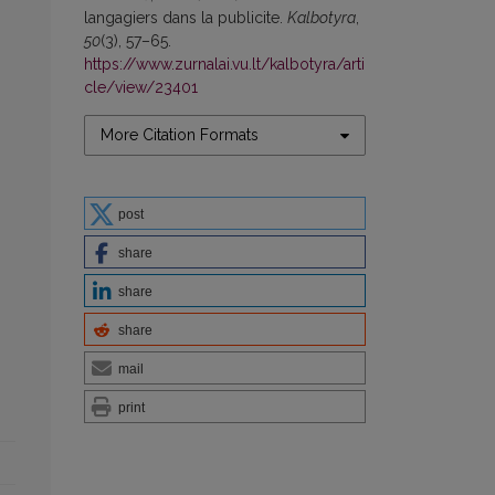
langagiers dans la publicite.
Kalbotyra
,
50
(3), 57–65.
https://www.zurnalai.vu.lt/kalbotyra/arti
cle/view/23401
More Citation Formats
post
share
share
share
mail
print