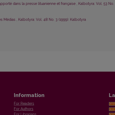
apporté dans la presse lituanienne et française
,
Kalbotyra: Vol. 53 No.
es Médias
,
Kalbotyra: Vol. 48 No. 3 (1999): Kalbotyra
Information
La
For Readers
For Authors
For Librarians