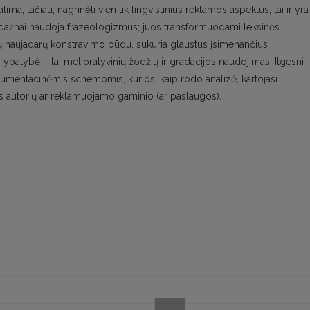
ima, tačiau, nagrinėti vien tik lingvistinius reklamos aspektus; tai ir yra
jai dažnai naudoja frazeologizmus; juos transformuodami leksinės
nių naujadarų konstravimo būdu, sukuria glaustus įsimenančius
 ypatybė – tai melioratyvinių žodžių ir gradacijos naudojimas. Ilgesni
argumentacinėmis schemomis, kurios, kaip rodo analizė, kartojasi
s autorių ar reklamuojamo gaminio (ar paslaugos).