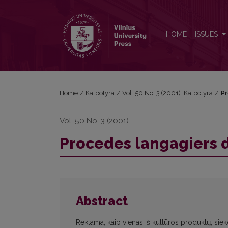
Procedes langagiers dans la publicite
HOME
ISSUES
Home
/
Kalbotyra
/
Vol. 50 No. 3 (2001): Kalbotyra
/
Pr
Vol. 50 No. 3 (2001)
Procedes langagiers d
Abstract
Reklama, kaip vienas iš kultūros produktų, siekda