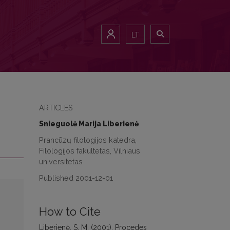
LT
ARTICLES
Snieguolė Marija Liberienė
Prancūzų filologijos katedra,
Filologijos fakultetas, Vilniaus
universitetas
Published 2001-12-01
How to Cite
Liberienė, S. M. (2001). Procedes