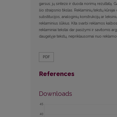
garsus; jų sintezė ir duoda norimą rezultatą. Gal
šio straipsnio tikslas. Reklaminių tekstų kūrė
substitucijos, analoginių konstrukcijų ar leksi
reklaminius šūkius. Kita svarbi reklamos kalbos
reklaminiai tekstai dar pasižymi ir savitomis 
daugelyje tekstų, nepriklausomai nuo reklamo
PDF
References
Downloads