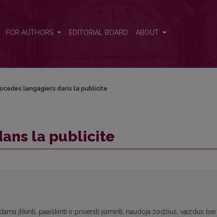
FOR AUTHORS
EDITORIAL BOARD
ABOUT
ocedes langagiers dans la publicite
ans la publicite
ma įtikinti, paaiškinti ir priversti įsiminti, naudoja žodžius, vaizdus bei