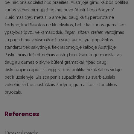
bei nacionalsocialistinės praeities, Austrijoje gimė kalbos politika,
kurios vienas pirmųjų žingsnių buvo “Austriškojo žodyno”
išleidimas 1951 metais. Šiame jau daug kartų perdirbtame
žodyne, kodifikuotos ne tik leksikos, bet ir kai kurios gramatikos
ypatybės (pvz., veiksmažodžių
liegen
,
sitzen
,
stehen
vartojimas
su pagalbiniu veiksmažodžiu
sein
), kurios yra pripažintos
standartu tiek sakytinėje, tiek rašomojoje kalboje Austrijoje.
Paskutiniais dešimtmečiais austrų bei užsienio germanistai vis
daugiau dėmesio skyrė būtent gramatikai. Ypač daug
diskutuojama apie tikslingą kalbos politiką ne tik šalies viduje,
bet ir užsienyje. Šis straipsnis supažindina su svarbiausiais
vokiečių kalbos austriškais žodyno, gramatikos ir fonetikos
bruožais.
References
Downloads