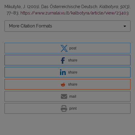
Mikutytė, J. (2001). Das Österreichische Deutsch.
Kalbotyra
,
50
(3),
77–83.
https://www.zurnalai.vu.lt/kalbotyra/article/view/23403
More Citation Formats
post
share
share
share
mail
print