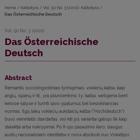
Home
/
Kalbotyra
/
Vol. 50 No. 3 (2001): Kalbotyra
/
Das Österreichische Deutsch
Vol. 50 No. 3 (2001)
Das Österreichische
Deutsch
Abstract
Remiantis sociolingvistiniais tyrinėjimais, vokiečių kalba, kaip
anglų, ispanų ir kt., yra pliuricentrinė, t.y. kalba, vartojama bent
keliose šalyse ir turinti savo ypatumus bei besiskiriančias
normas. Ilgą laiką vokiečių aukštaičių kalba (“Hochdeutsch”)
buvo vienintelis standartas, visi kiti jos variantai galiojo tik kaip
dialektai arba nukrypimai. Po II-ojo pasaulinio karo, išaugus
austrų nacionaliniam identitetui ir norui atsiriboti nuo Vokietijos