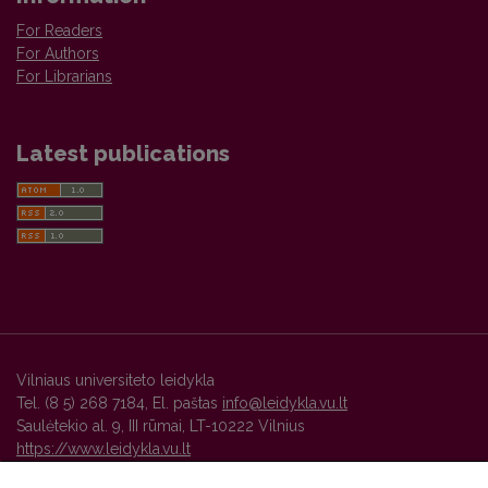
For Readers
For Authors
For Librarians
Latest publications
Vilniaus universiteto leidykla
Tel. (8 5) 268 7184, El. paštas
info@leidykla.vu.lt
Saulėtekio al. 9, III rūmai, LT-10222 Vilnius
https://www.leidykla.vu.lt