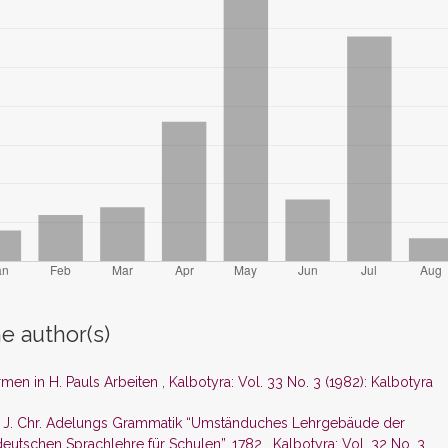
e author(s)
rmen in H. Pauls Arbeiten
,
Kalbotyra: Vol. 33 No. 3 (1982): Kalbotyra
n J. Chr. Adelungs Grammatik “Umständuches Lehrgebäude der
deutschen Sprachlehre für Schulen”, 1782
,
Kalbotyra: Vol. 32 No. 3