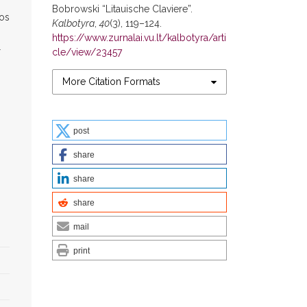
Bobrowski “Litauische Claviere”.
mos
Kalbotyra
,
40
(3), 119–124.
https://www.zurnalai.vu.lt/kalbotyra/arti
r
cle/view/23457
More Citation Formats
post
share
share
share
mail
print