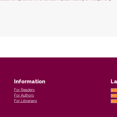
Information
La
For Readers
For Authors
For Librarians