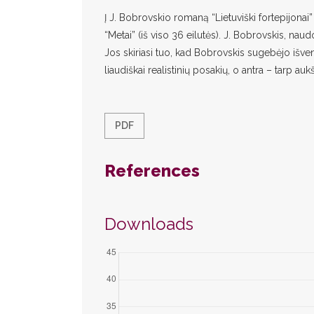
Į J. Bobrovskio romaną “Lietuviški fortepijonai”
“Metai” (iš viso 36 eilutės). J. Bobrovskis, na
Jos skiriasi tuo, kad Bobrovskis sugebėjo išven
liaudiškai realistinių posakių, o antra – tarp au
PDF
References
Downloads