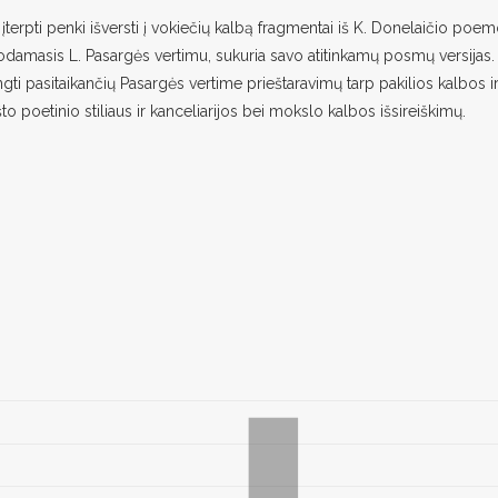
 įterpti penki išversti į vokiečių kalbą fragmentai iš K. Donelaičio poe
udodamasis L. Pasargės vertimu, sukuria savo atitinkamų posmų versijas.
gti pasitaikančių Pasargės vertime prieštaravimų tarp pakilios kalbos i
kšto poetinio stiliaus ir kanceliarijos bei mokslo kalbos išsireiškimų.