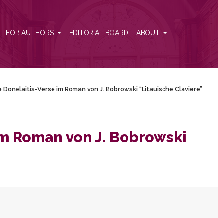
tauische Claviere”
FOR AUTHORS
EDITORIAL BOARD
ABOUT
e Donelaitis-Verse im Roman von J. Bobrowski “Litauische Claviere”
im Roman von J. Bobrowski