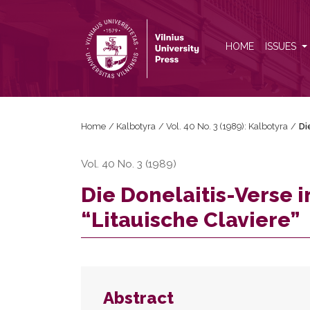
Die Donelaitis-Verse im Roman von J. Bobrowski “Li
HOME
ISSUES
Home
/
Kalbotyra
/
Vol. 40 No. 3 (1989): Kalbotyra
/
Di
Vol. 40 No. 3 (1989)
Die Donelaitis-Verse 
“Litauische Claviere”
Abstract