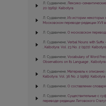
Л. Судавичене,
Лексико-семантические
20 (1969): Kalbotyra
Л. Судавичене,
Из истории некоторых 
Московском переводе-редакции XVII в
Л. Судавичене,
О московском перевод
Л. Судавичене,
Verbal Nouns with Suffix 
,
Kalbotyra: Vol. 23 No. 2 (1972): Kalbotyr
Л. Судавичене,
Vocabulary of Word Freq
Observations on Its Language
,
Kalbotyra:
Л. Судавичене,
Материалы к описанию я
Kalbotyra: Vol. 36 No. 2 (1985): Kalbotyra
Л. Судавичене,
О составлении словаря
Л. Судавичене,
Существительные с суф
переводе-редакции Литовского Стату