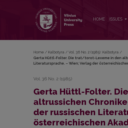
Gerta Hüttl-Folter. Die trat/torot-Lexeme in den a
HOME
ISSUES
Home
/
Kalbotyra
/
Vol. 36 No. 2 (1985): Kalbotyra
/
Gerta Hüttl-Folter. Die trat/torot-Lexeme in den alt
Literatursprache. – Wien; Verlag der österreichisch
Vol. 36 No. 2 (1985)
Gerta Hüttl-Folter. Di
altrussichen Chronike
der russischen Litera
österreichischen Aka