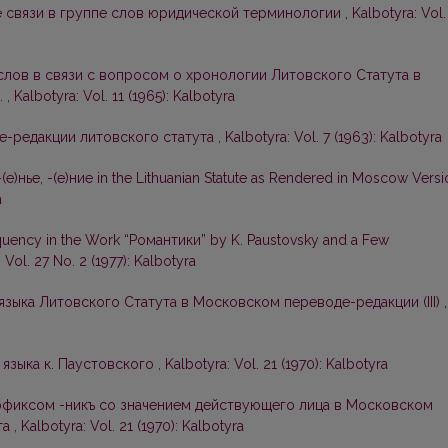
 связи в группе слов юридической терминологии
,
Kalbotyra: Vol.
слов в связи с вопросом о хронологии Литовского Статута в
.
,
Kalbotyra: Vol. 11 (1965): Kalbotyra
е-редакции литовского статута
,
Kalbotyra: Vol. 7 (1963): Kalbotyra
-(е)нье, -(е)ние in the Lithuanian Statute as Rendered in Moscow Vers
a
uency in the Work “Романтики” by K. Paustovsky and a Few
 Vol. 27 No. 2 (1977): Kalbotyra
зыка Литовского Статута в Московском переводе-редакции (III)
,
 языка к. Паустовского
,
Kalbotyra: Vol. 21 (1970): Kalbotyra
фиксом -никъ со значением действующего лица в Московском
та
,
Kalbotyra: Vol. 21 (1970): Kalbotyra