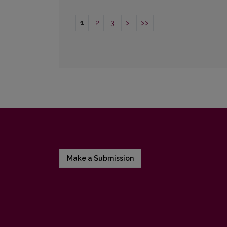
1
2
3
>
>>
Make a Submission