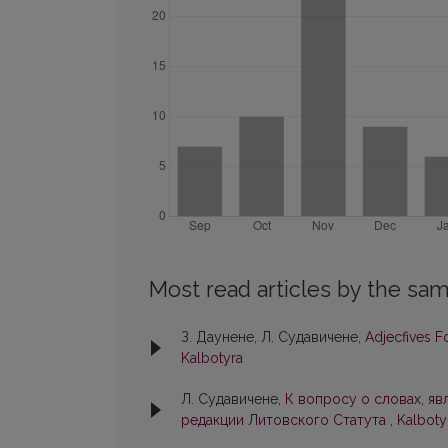
Most read articles by the sam
З. Даунене, Л. Судавичене,
Adjecfives 
Kalbotyra
Л. Судавичене,
К вопросу о словах, я
редакции Литовского Статута
,
Kalbotyr