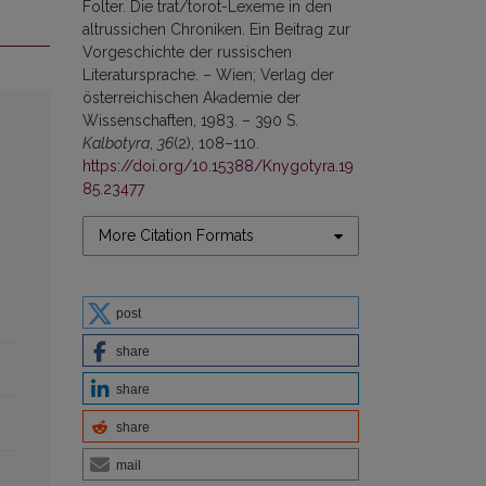
Folter. Die trat/torot-Lexeme in den
altrussichen Chroniken. Ein Beitrag zur
Vorgeschichte der russischen
Literatursprache. – Wien; Verlag der
österreichischen Akademie der
Wissenschaften, 1983. – 390 S.
Kalbotyra
,
36
(2), 108–110.
https://doi.org/10.15388/Knygotyra.19
85.23477
More Citation Formats
post
share
share
share
mail