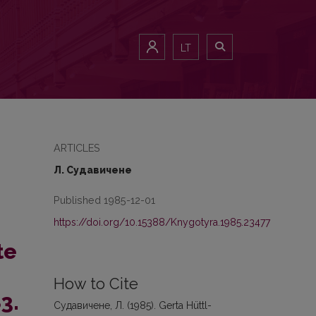
iteratursprache. – Wien; Verlag der österreichischen Akademie der Wis
LT
ARTICLES
Л. Судавичене
Published 1985-12-01
https://doi.org/10.15388/Knygotyra.1985.23477
te
How to Cite
3.
Судавичене, Л. (1985). Gerta Hüttl-