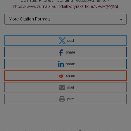
Žurnalas, K. (1987). Contents.
Kalbotyra
,
38
(3), 3.
https://www.zurnalai.vu.lt/kalbotyra/article/view/30984
More Citation Formats
post
share
share
share
mail
print