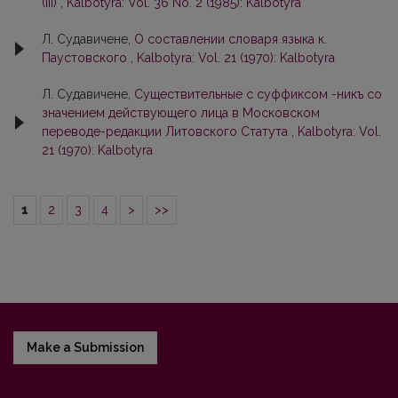
(III)
,
Kalbotyra: Vol. 36 No. 2 (1985): Kalbotyra
Л. Судавичене,
О составлении словаря языка к.
Паустовского
,
Kalbotyra: Vol. 21 (1970): Kalbotyra
Л. Судавичене,
Существительные с суффиксом -никъ со
значением действующего лица в Московском
переводе-редакции Литовского Статута
,
Kalbotyra: Vol.
21 (1970): Kalbotyra
1
2
3
4
>
>>
Make a Submission