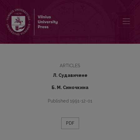
Материалы к Словарю языкa К. Г. Пaустoвcкoгo
ARTICLES
Л. Судавичене
Б. М. Синочкина
Published 1991-12-01
PDF