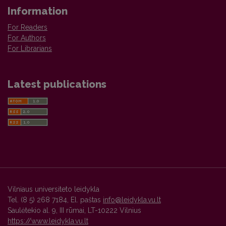
Information
For Readers
For Authors
For Librarians
Latest publications
Vilniaus universiteto leidykla
Tel. (8 5) 268 7184, El. paštas
info@leidykla.vu.lt
Saulėtekio al. 9, III rūmai, LT-10222 Vilnius
https://www.leidykla.vu.lt