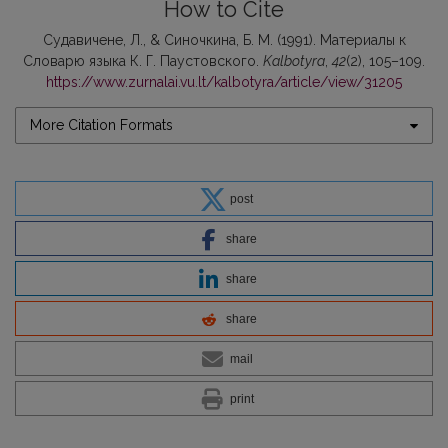
How to Cite
Судавичене, Л., & Синочкина, Б. М. (1991). Материалы к
Словарю языкa К. Г. Пaустoвcкoгo.
Kalbotyra
,
42
(2), 105–109.
https://www.zurnalai.vu.lt/kalbotyra/article/view/31205
More Citation Formats
post
share
share
share
mail
print