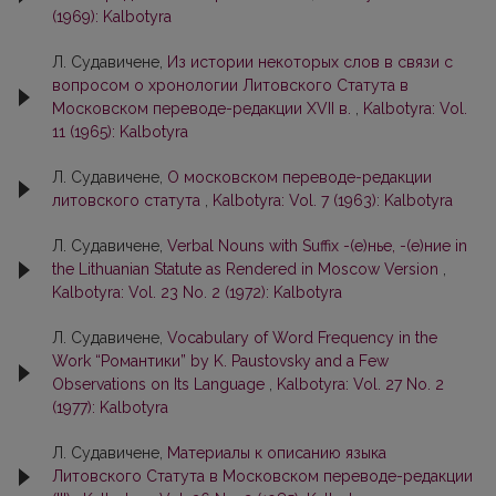
(1969): Kalbotyra
Л. Судавичене,
Из истории некоторых слов в связи с
вопросом о хронологии Литовского Статута в
Московском переводе-редакции XVII в.
,
Kalbotyra: Vol.
11 (1965): Kalbotyra
Л. Судавичене,
О московском переводе-редакции
литовского статута
,
Kalbotyra: Vol. 7 (1963): Kalbotyra
Л. Судавичене,
Verbal Nouns with Suffix -(е)нье, -(е)ние in
the Lithuanian Statute as Rendered in Moscow Version
,
Kalbotyra: Vol. 23 No. 2 (1972): Kalbotyra
Л. Судавичене,
Vocabulary of Word Frequency in the
Work “Романтики” by K. Paustovsky and a Few
Observations on Its Language
,
Kalbotyra: Vol. 27 No. 2
(1977): Kalbotyra
Л. Судавичене,
Материалы к описанию языка
Литовского Статута в Московском переводе-редакции