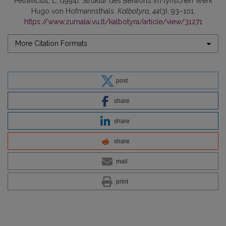
Petravičius, L. (1994). Struktur des Beiworts im lyrischen Werk
Hugo von Hofmannsthals.
Kalbotyra
,
44
(3), 93–101.
https://www.zurnalai.vu.lt/kalbotyra/article/view/31271
More Citation Formats
post
share
share
share
mail
print