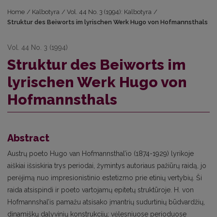
Home
/
Kalbotyra
/
Vol. 44 No. 3 (1994): Kalbotyra
/
Struktur des Beiworts im lyrischen Werk Hugo von Hofmannsthals
Vol. 44 No. 3 (1994)
Struktur des Beiworts im
lyrischen Werk Hugo von
Hofmannsthals
Abstract
Austrų poeto Hugo van Hofmannsthal’io (1874-1929) lyrikoje
aiškiai išsiskiria trys periodai, žymintys autoriaus pažiūrų raidą, jo
perėjimą nuo impresionistinio estetizmo prie etinių vertybių. Ši
raida atsispindi ir poeto vartojamų epitetų struktūroje. H. von
Hofmannshal’is pamažu atsisako įmantrių sudurtinių būdvardžių,
dinamiškų dalyvinių konstrukcijų; vėlesniuose perioduose