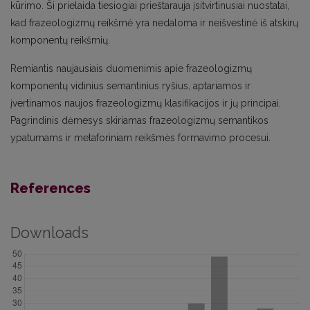
kūrimo. Ši prielaida tiesiogiai prieštarauja įsitvirtinusiai nuostatai,
kad frazeologizmų reikšmė yra nedaloma ir neišvestinė iš atskirų
komponentų reikšmių.
Remiantis naujausiais duomenimis apie frazeologizmų
komponentų vidinius semantinius ryšius, aptariamos ir
įvertinamos naujos frazeologizmų klasifikacijos ir jų principai.
Pagrindinis dėmesys skiriamas frazeologizmų semantikos
ypatumams ir metaforiniam reikšmės formavimo procesui.
References
Downloads