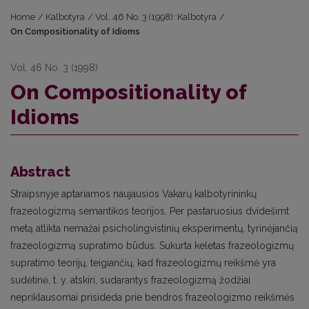
Home
/
Kalbotyra
/
Vol. 46 No. 3 (1998): Kalbotyra
/
On Compositionality of Idioms
Vol. 46 No. 3 (1998)
On Compositionality of
Idioms
Abstract
Straipsnyje aptariamos naujausios Vakarų kalbotyrininkų
frazeologizmą semantikos teorijos. Per pastaruosius dvidešimt
metą atlikta nemažai psicholingvistinių eksperimentų, tyrinėjančią
frazeologizmą supratimo būdus. Sukurta keletas frazeologizmų
supratimo teorijų, teigiančių, kad frazeologizmų reikšmė yra
sudėtinė, t. y. atskiri, sudarantys frazeologizmą žodžiai
nepriklausomai prisideda prie bendros frazeologizmo reikšmės