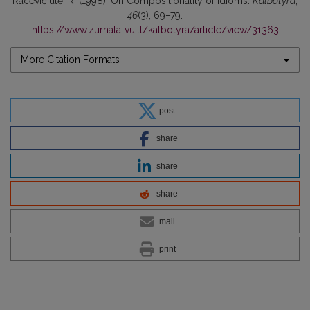
Racevičiūtė, R. (1998). On Compositionality of Idioms.
Kalbotyra
,
46
(3), 69–79.
https://www.zurnalai.vu.lt/kalbotyra/article/view/31363
More Citation Formats
post
share
share
share
mail
print