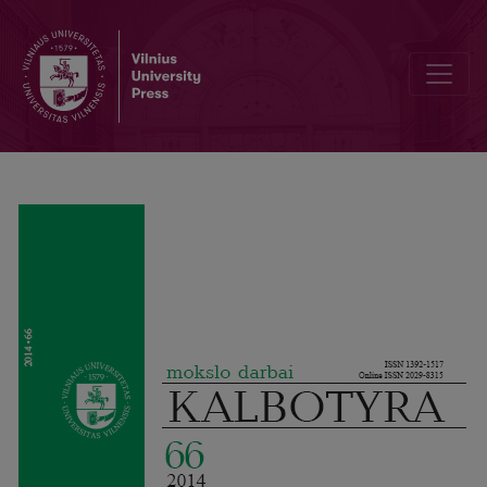
Zum Anteil der Wortfamilie zu Liebe bei der Konzeptualisierung vo