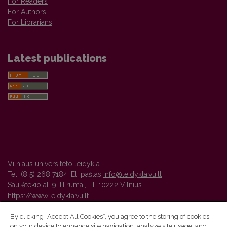
For Readers
For Authors
For Librarians
Latest publications
Vilniaus universiteto leidykla
Tel. (8 5) 268 7184, El. paštas
info@leidykla.vu.lt
Saulėtekio al. 9, III rūmai, LT-10222 Vilnius
https://www.leidykla.vu.lt
By clicking “Accept All Cookies”, you agree to the storing of cookies
on your device to enhance site navigation, analyze site usage, and