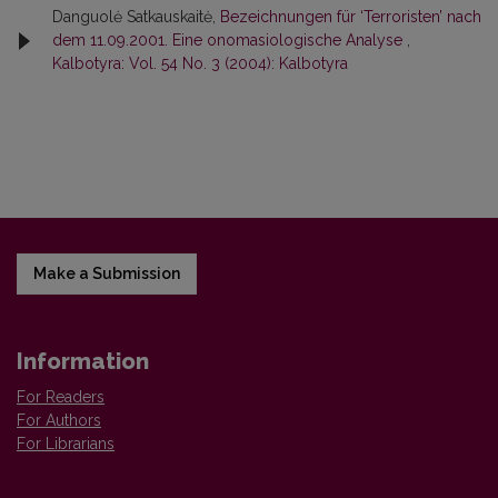
Danguolė Satkauskaitė,
Bezeichnungen für ‘Terroristen’ nach
dem 11.09.2001. Eine onomasiologische Analyse
,
Kalbotyra: Vol. 54 No. 3 (2004): Kalbotyra
Make a Submission
Information
For Readers
For Authors
For Librarians