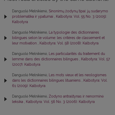
Danguolė Melnikienė,
Sinonimų žodynų tipai: jų sudarymo
problematika ir ypatumai
,
Kalbotyra: Vol. 55 No. 3 (2005):
Kalbotyra
Danguolė Melnikienė,
La typologie des dictionnaires
bilingues selon le volume: les critères de classement et
leur motivation
,
Kalbotyra: Vol. 58 (2008): Kalbotyra
Danguolė Melnikienė,
Les particularités du traitement du
lemme dans des dictionnaires bilingues
,
Kalbotyra: Vol. 57
(2007): Kalbotyra
Danguolė Melnikienė,
Les mots vieux et les neologismes
dans les dictionnaires bilingues lituaniens
,
Kalbotyra: Vol.
61 (2009): Kalbotyra
Danguolė Melnikienė,
Žodyno antraštynas ir nenorminė
leksika
,
Kalbotyra: Vol. 56 No. 3 (2006): Kalbotyra