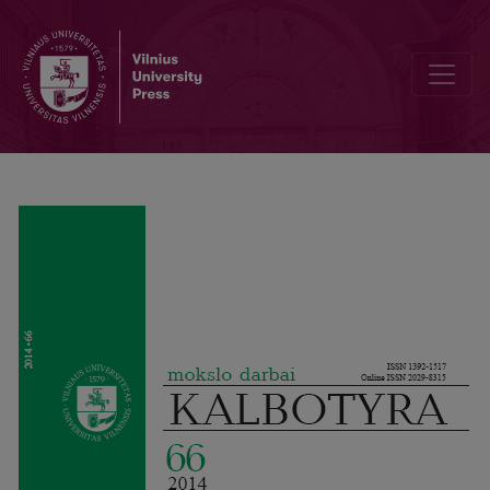
Bi-fonctionnel ou bidirectionnel? Les problèmes de la rédaction de