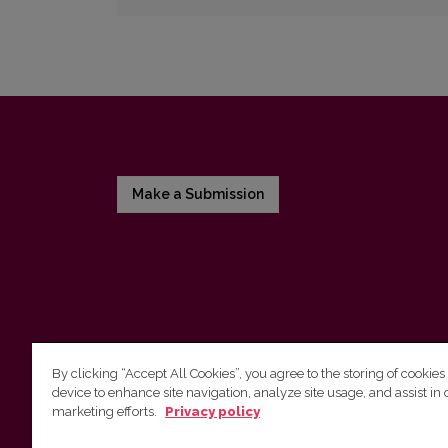
Make a Submission
By clicking “Accept All Cookies”, you agree to the storing of cookies
device to enhance site navigation, analyze site usage, and assist in 
Vilniaus universiteto leidykla
marketing efforts.
Privacy policy
Tel. (8 5) 268 7184, El. paštas
info@leidykla.vu.lt