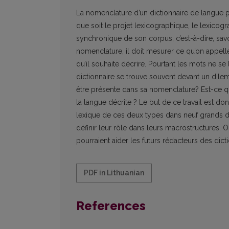
La nomenclature d’un dictionnaire de langue p
que soit le projet lexicographique, le lexicog
synchronique de son corpus, c’est-à-dire, savo
nomenclature, il doit mesurer ce qu’on appell
qu’il souhaite décrire. Pourtant les mots ne se 
dictionnaire se trouve souvent devant un dilem
être présente dans sa nomenclature? Est-ce qu
la langue décrite ? Le but de ce travail est d
lexique de ces deux types dans neuf grands dic
définir leur rôle dans leurs macrostructures
pourraient aider les futurs rédacteurs des dict
PDF in Lithuanian
References