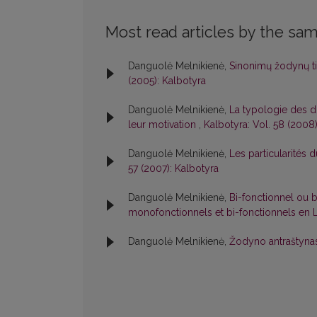
Most read articles by the sam
Danguolė Melnikienė,
Sinonimų žodynų ti
(2005): Kalbotyra
Danguolė Melnikienė,
La typologie des di
leur motivation
,
Kalbotyra: Vol. 58 (2008)
Danguolė Melnikienė,
Les particularités
57 (2007): Kalbotyra
Danguolė Melnikienė,
Bi-fonctionnel ou 
monofonctionnels et bi-fonctionnels en 
Danguolė Melnikienė,
Žodyno antraštynas