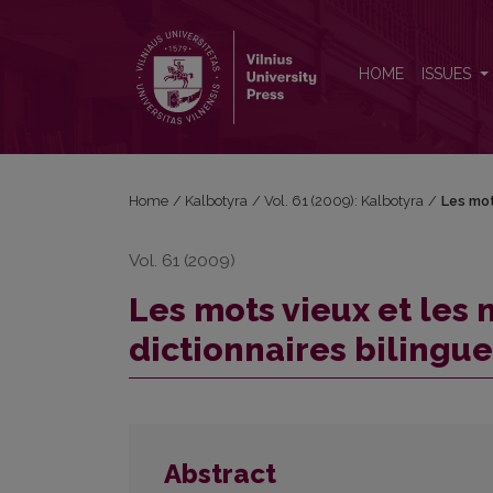
Les mots vieux et les neologismes dans les dictionn
HOME
ISSUES
Home
/
Kalbotyra
/
Vol. 61 (2009): Kalbotyra
/
Les mot
Vol. 61 (2009)
Les mots vieux et les
dictionnaires bilingue
Abstract