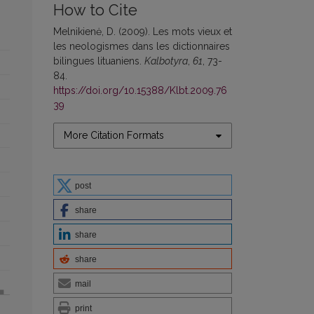
How to Cite
Melnikienė, D. (2009). Les mots vieux et
les neologismes dans les dictionnaires
bilingues lituaniens.
Kalbotyra
,
61
, 73-
84.
https://doi.org/10.15388/Klbt.2009.76
39
More Citation Formats
post
share
share
share
mail
print