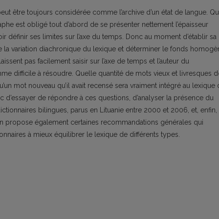
eut être toujours considérée comme l’archive d’un état de langue. Qu
raphe est obligé tout d’abord de se présenter nettement l’épaisseur
ir définir ses limites sur l’axe du temps. Donc au moment d’établir sa
e la variation diachronique du lexique et déterminer le fonds homogè
laissent pas facilement saisir sur l’axe de temps et l’auteur du
me difficile à résoudre. Quelle quantité de mots vieux et livresques d
’un mot nouveau qu’il avait recensé sera vraiment intégré au lexique 
onc d’essayer de répondre à ces questions, d’analyser la présence du
tionnaires bilingues, parus en Lituanie entre 2000 et 2006, et, enfin,
. On propose également certaines recommandations générales qui
ionnaires à mieux équilibrer le lexique de différents types.