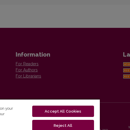
Information
La
For Readers
For Authors
For Librarians
 on your
Accept All Cookies
our
Reject All