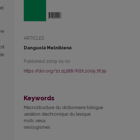
el
ne
ARTICLES
oit
Danguolė Melnikienė
de
Published 2009-01-01
https://doi.org/10.15388/Klbt.2009.7639
Keywords
Macrostructure du dictionnaire bilingue
variation diachronique du lexique
mots vieux
néologismes