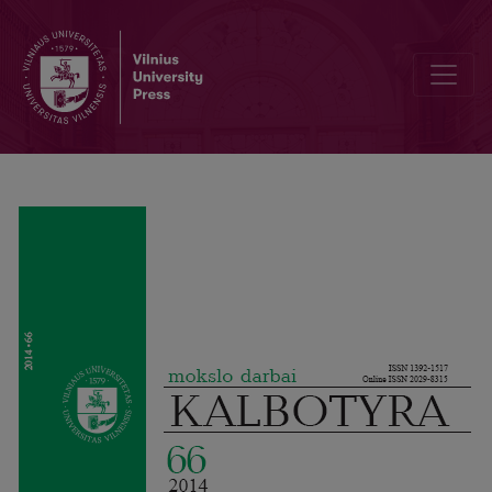
Longueur des phrases – le signe de la manifestation de l’opposition 