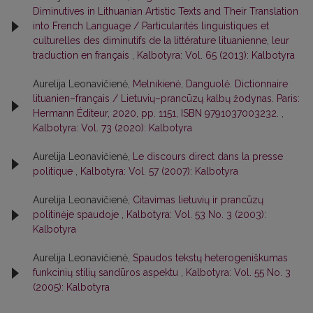
Diminutives in Lithuanian Artistic Texts and Their Translation
into French Language / Particularités linguistiques et
culturelles des diminutifs de la littérature lituanienne, leur
traduction en français
,
Kalbotyra: Vol. 65 (2013): Kalbotyra
Aurelija Leonavičienė,
Melnikienė, Danguolė. Dictionnaire
lituanien–français / Lietuvių–prancūzų kalbų žodynas. Paris:
Hermann Éditeur, 2020, pp. 1151, ISBN 9791037003232.
,
Kalbotyra: Vol. 73 (2020): Kalbotyra
Aurelija Leonavičienė,
Le discours direct dans la presse
politique
,
Kalbotyra: Vol. 57 (2007): Kalbotyra
Aurelija Leonavičienė,
Citavimas lietuvių ir prancūzų
politinėje spaudoje
,
Kalbotyra: Vol. 53 No. 3 (2003):
Kalbotyra
Aurelija Leonavičienė,
Spaudos tekstų heterogeniškumas
funkcinių stilių sandūros aspektu
,
Kalbotyra: Vol. 55 No. 3
(2005): Kalbotyra