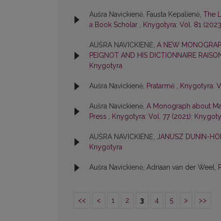
Aušra Navickienė, Fausta Kepalienė,
The L
a Book Scholar
,
Knygotyra: Vol. 81 (2023
AUŠRA NAVICKIENĖ,
A NEW MONOGRAPH
PEIGNOT AND HIS DICTIONNAIRE RAISON
Knygotyra
Aušra Navickienė,
Pratarmė
,
Knygotyra: V
Aušra Navickienė,
A Monograph about Marty
Press
,
Knygotyra: Vol. 77 (2021): Knygoty
AUŠRA NAVICKIENĖ,
JANUSZ DUNIN-HOR
Knygotyra
Aušra Navickienė, Adriaan van der Weel,
<<
<
1
2
3
4
5
>
>>