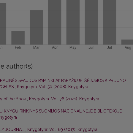
e author(s)
MIGRACINĖS SPAUDOS PAMINKLAI: PARYŽIUJE IŠĖJUSIOS KIPRIJONO
YGELĖS
,
Knygotyra: Vol. 50 (2008): Knygotyra
ry of the Book
,
Knygotyra: Vol. 76 (2021): Knygotyra
Ų KNYGŲ RINKINYS SUOMIJOS NACIONALINĖJE BIBLIOTEKOJE
Knygotyra
LY JOURNAL
,
Knygotyra: Vol. 69 (2017): Knygotyra