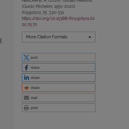
Navickienė, A. (2020). Gvidas Mikelinis
(Guido Michelini, 1951–2020).
Knygotyra
,
75
, 330-331.
https://doi.org/10.15388/Knygotyra.20
20.75.70
More Citation Formats
post
share
share
share
mail
print