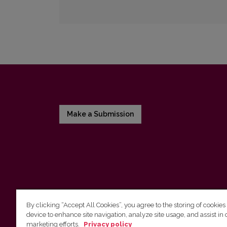
Make a Submission
By clicking “Accept All Cookies”, you agree to the storing of cookies
device to enhance site navigation, analyze site usage, and assist in 
Vilnius University Press
marketing efforts.
Privacy policy