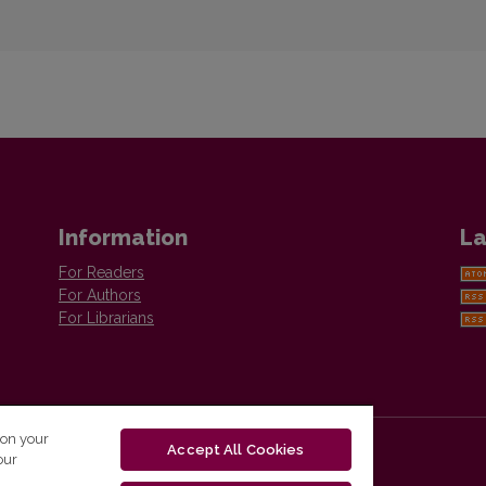
Information
La
For Readers
For Authors
For Librarians
 on your
Accept All Cookies
our