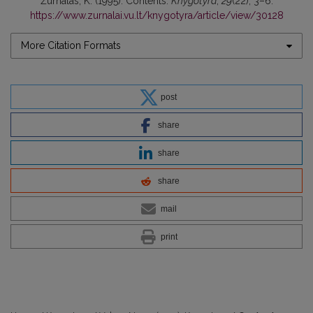
Žurnalas, K. (1995). Contents.
Knygotyra
,
29
(22), 3–6.
https://www.zurnalai.vu.lt/knygotyra/article/view/30128
More Citation Formats
post
share
share
share
mail
print