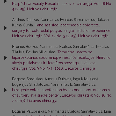
Klaipėda University Hospital
,
Lietuvos chirurgija: Vol. 18 No.
4 (2019): Lietuvos chirurgija
Audrius Dulskas, Narimantas Evaldas Samalavicius, Rakesh
Kuma Gupta,
Hand-assisted laparoscopic colorectal
surgery for colorectal polyps: single institution experience
,
Lietuvos chirurgija: Vol. 12 No. 3 (2013): Lietuvos chirurgija
Bronius Buckus, Narimantas Evaldas Samalavičius, Renatas
Tikuišis, Povilas Miliauskas,
Tarpvietės išvarža po
laparoskopinės abdominoperinealinės rezekcijos: klinikinio
atvejo pristatymas ir literatūros apžvalga
,
Lietuvos
chirurgija: Vol. 9 No. 3-4 (2011): Lietuvos chirurgija
Edgaras Smolskas, Audrius Dulskas, Inga Kildušienė,
Eugenijus Stratilatovas, Narimantas E. Samalavičius,
Iatrogenic colonic perforation by colonoscopy: outcomes
of surgery at a single center
,
Lietuvos chirurgija: Vol. 16 No.
2 (2017): Lietuvos chirurgija
Edgaras Palubinskas, Narimantas Evaldas Samalavičius, Lina