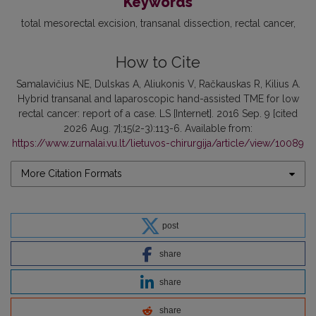
Keywords
total mesorectal excision
transanal dissection
rectal cancer
How to Cite
Samalavičius NE, Dulskas A, Aliukonis V, Račkauskas R, Kilius A.
Hybrid transanal and laparoscopic hand-assisted TME for low
rectal cancer: report of a case. LS [Internet]. 2016 Sep. 9 [cited
2026 Aug. 7];15(2-3):113-6. Available from:
https://www.zurnalai.vu.lt/lietuvos-chirurgija/article/view/10089
More Citation Formats
post
share
share
share