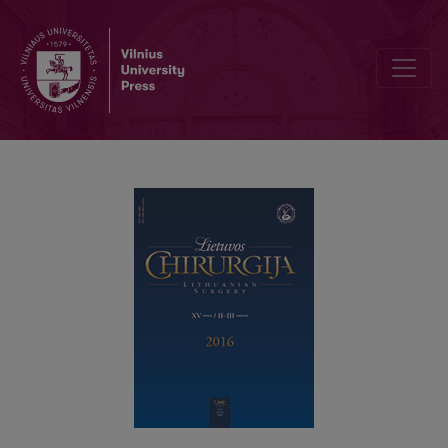
Hybrid transanal and laparoscopic hand-assisted TME for low rectal