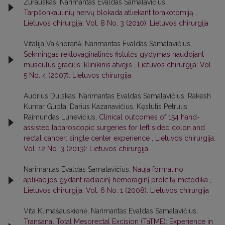
Žurauskas, Narimantas Evaldas Samalavičius,
Tarpšonkaulinių nervų blokada atliekant torakotomiją
,
Lietuvos chirurgija: Vol. 8 No. 3 (2010): Lietuvos chirurgija
Vitalija Vaišnoraitė, Narimantas Evaldas Samalavičius,
Sėkmingas rektovaginalinės fistulės gydymas naudojant
musculus gracilis: klinikinis atvejis
,
Lietuvos chirurgija: Vol.
5 No. 4 (2007): Lietuvos chirurgija
Audrius Dulskas, Narimantas Evaldas Samalavičius, Rakesh
Kumar Gupta, Darius Kazanavičius, Kęstutis Petrulis,
Raimundas Lunevičius,
Clinical outcomes of 154 hand-
assisted laparoscopic surgeries for left sided colon and
rectal cancer: single center experience
,
Lietuvos chirurgija:
Vol. 12 No. 3 (2013): Lietuvos chirurgija
Narimantas Evaldas Samalavičius,
Nauja formalino
aplikacijos gydant radiacinį hemoraginį proktitą metodika
,
Lietuvos chirurgija: Vol. 6 No. 1 (2008): Lietuvos chirurgija
Vita Klimašauskienė, Narimantas Evaldas Samalavičius,
Transanal Total Mesorectal Excision (TaTME): Experience in