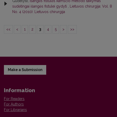
Gudelytė,
Išangės fistulės kamščio metodo taikymas
sudėtingai išangės fistulei gydyti
,
Lietuvos chirurgija: Vol. 8
No. 4 (2010): Lietuvos chirurgija
<<
<
1
2
3
4
5
>
>>
Make a Submission
Information
For Readers
For Authors
For Librarians