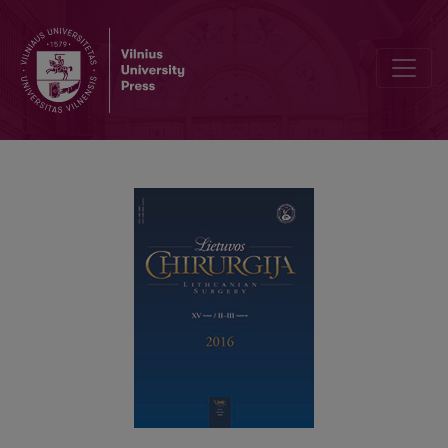
Hybrid transanal and laparoscopic hand-assisted TME for low rectal