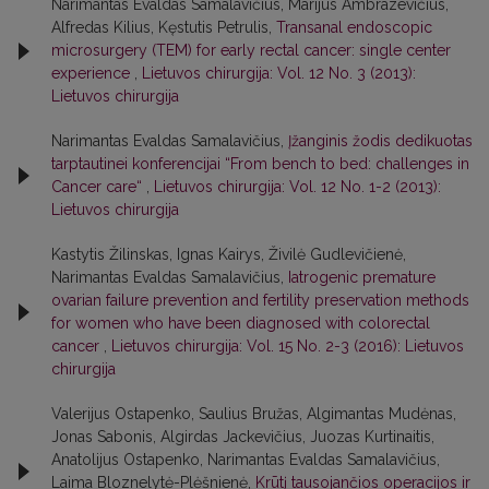
Narimantas Evaldas Samalavičius, Marijus Ambrazevičius,
Alfredas Kilius, Kęstutis Petrulis,
Transanal endoscopic
microsurgery (TEM) for early rectal cancer: single center
experience
,
Lietuvos chirurgija: Vol. 12 No. 3 (2013):
Lietuvos chirurgija
Narimantas Evaldas Samalavičius,
Įžanginis žodis dedikuotas
tarptautinei konferencijai “From bench to bed: challenges in
Cancer care“
,
Lietuvos chirurgija: Vol. 12 No. 1-2 (2013):
Lietuvos chirurgija
Kastytis Žilinskas, Ignas Kairys, Živilė Gudlevičienė,
Narimantas Evaldas Samalavičius,
Iatrogenic premature
ovarian failure prevention and fertility preservation methods
for women who have been diagnosed with colorectal
cancer
,
Lietuvos chirurgija: Vol. 15 No. 2-3 (2016): Lietuvos
chirurgija
Valerijus Ostapenko, Saulius Bružas, Algimantas Mudėnas,
Jonas Sabonis, Algirdas Jackevičius, Juozas Kurtinaitis,
Anatolijus Ostapenko, Narimantas Evaldas Samalavičius,
Laima Bloznelytė-Plėšnienė,
Krūtį tausojančios operacijos ir