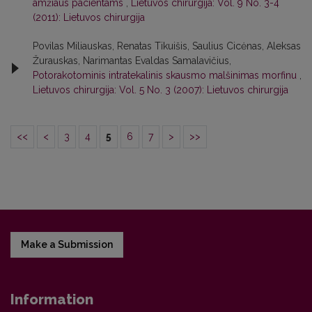
amžiaus pacientams
,
Lietuvos chirurgija: Vol. 9 No. 3-4
(2011): Lietuvos chirurgija
Povilas Miliauskas, Renatas Tikuišis, Saulius Cicėnas, Aleksas
Žurauskas, Narimantas Evaldas Samalavičius,
Potorakotominis intratekalinis skausmo malšinimas morfinu
,
Lietuvos chirurgija: Vol. 5 No. 3 (2007): Lietuvos chirurgija
<<
<
3
4
5
6
7
>
>>
Make a Submission
Information