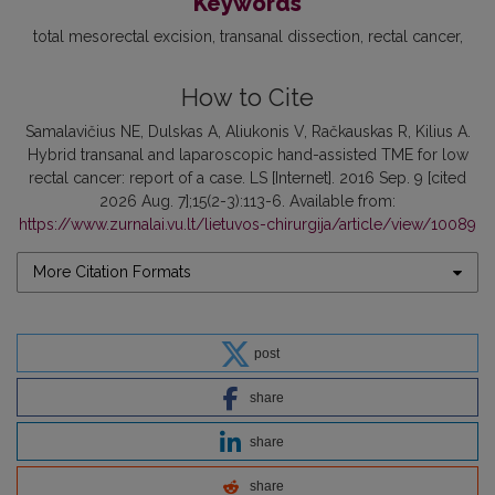
Keywords
total mesorectal excision
transanal dissection
rectal cancer
How to Cite
Samalavičius NE, Dulskas A, Aliukonis V, Račkauskas R, Kilius A.
Hybrid transanal and laparoscopic hand-assisted TME for low
rectal cancer: report of a case. LS [Internet]. 2016 Sep. 9 [cited
2026 Aug. 7];15(2-3):113-6. Available from:
https://www.zurnalai.vu.lt/lietuvos-chirurgija/article/view/10089
More Citation Formats
post
share
share
share