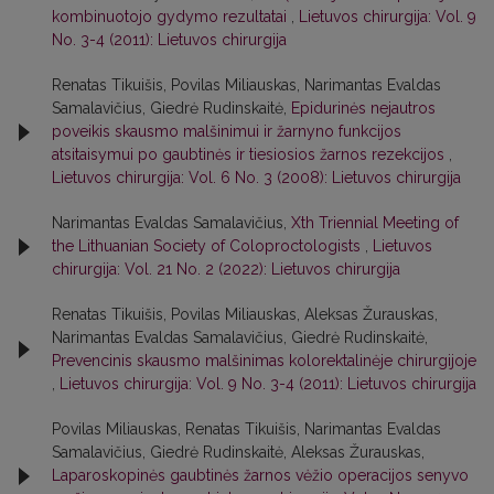
kombinuotojo gydymo rezultatai
,
Lietuvos chirurgija: Vol. 9
No. 3-4 (2011): Lietuvos chirurgija
Renatas Tikuišis, Povilas Miliauskas, Narimantas Evaldas
Samalavičius, Giedrė Rudinskaitė,
Epidurinės nejautros
poveikis skausmo malšinimui ir žarnyno funkcijos
atsitaisymui po gaubtinės ir tiesiosios žarnos rezekcijos
,
Lietuvos chirurgija: Vol. 6 No. 3 (2008): Lietuvos chirurgija
Narimantas Evaldas Samalavičius,
Xth Triennial Meeting of
the Lithuanian Society of Coloproctologists
,
Lietuvos
chirurgija: Vol. 21 No. 2 (2022): Lietuvos chirurgija
Renatas Tikuišis, Povilas Miliauskas, Aleksas Žurauskas,
Narimantas Evaldas Samalavičius, Giedrė Rudinskaitė,
Prevencinis skausmo malšinimas kolorektalinėje chirurgijoje
,
Lietuvos chirurgija: Vol. 9 No. 3-4 (2011): Lietuvos chirurgija
Povilas Miliauskas, Renatas Tikuišis, Narimantas Evaldas
Samalavičius, Giedrė Rudinskaitė, Aleksas Žurauskas,
Laparoskopinės gaubtinės žarnos vėžio operacijos senyvo