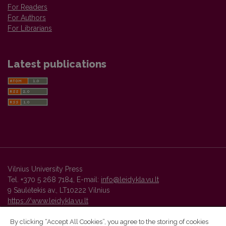
For Readers
For Authors
For Librarians
Latest publications
Vilnius University Press
Tel. +370 5 268 7184, E-mail:
info@leidykla.vu.lt
9 Saulėtekis av., LT10222 Vilnius
https://www.leidykla.vu.lt
By clicking “Accept All Cookies”, you agree to the storing of cookies