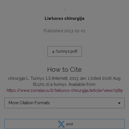
-
Lietuvos chirurgija
Published 2013-01-01
4-turinys.pdf
How to Cite
chirurgija L. Turinys. LS [Internet]. 2013 Jan. 1 [cited 2026 Aug.
6];12(1-2):4-turinys. Available from:
https://www.zurnalai.vu.lt/lietuvos-chirurgija/article/view/1569
More Citation Formats
post