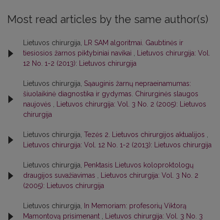
Most read articles by the same author(s)
Lietuvos chirurgija,
LR SAM algoritmai. Gaubtinės ir
tiesiosios žarnos piktybiniai navikai
,
Lietuvos chirurgija: Vol.
12 No. 1-2 (2013): Lietuvos chirurgija
Lietuvos chirurgija,
Sąauginis žarnų nepraeinamumas:
šiuolaikinė diagnostika ir gydymas. Chirurginės slaugos
naujovės
,
Lietuvos chirurgija: Vol. 3 No. 2 (2005): Lietuvos
chirurgija
Lietuvos chirurgija,
Tezės 2. Lietuvos chirurgijos aktualijos
,
Lietuvos chirurgija: Vol. 12 No. 1-2 (2013): Lietuvos chirurgija
Lietuvos chirurgija,
Penktasis Lietuvos koloproktologų
draugijos suvažiavimas
,
Lietuvos chirurgija: Vol. 3 No. 2
(2005): Lietuvos chirurgija
Lietuvos chirurgija,
In Memoriam: profesorių Viktorą
Mamontovą prisimenant
,
Lietuvos chirurgija: Vol. 3 No. 3