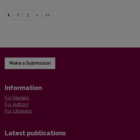
1
2
3
>
>>
Make a Submission
Information
For Readers
For Authors
For Librarians
Latest publications