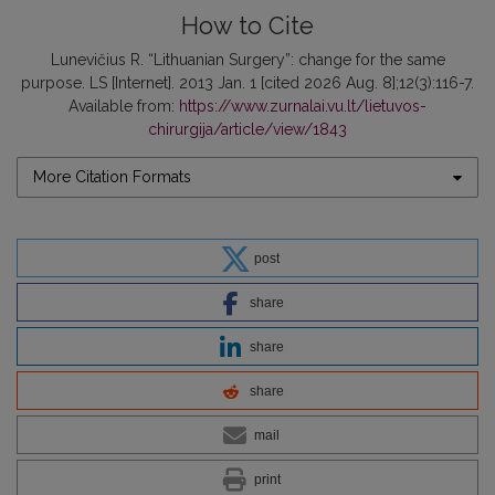
How to Cite
Lunevičius R. “Lithuanian Surgery”: change for the same
purpose. LS [Internet]. 2013 Jan. 1 [cited 2026 Aug. 8];12(3):116-7.
Available from:
https://www.zurnalai.vu.lt/lietuvos-
chirurgija/article/view/1843
More Citation Formats
post
share
share
share
mail
print