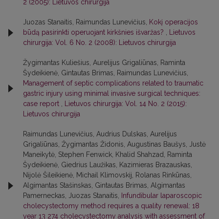
2 (2005): Lietuvos chirurgija
Juozas Stanaitis, Raimundas Lunevičius,
Kokį operacijos
būdą pasirinkti operuojant kirkšnies išvaržas?
,
Lietuvos
chirurgija: Vol. 6 No. 2 (2008): Lietuvos chirurgija
Žygimantas Kuliešius, Aurelijus Grigaliūnas, Raminta
Šydeikienė, Gintautas Brimas, Raimundas Lunevičius,
Management of septic complications related to traumatic
gastric injury using minimal invasive surgical techniques:
case report
,
Lietuvos chirurgija: Vol. 14 No. 2 (2015):
Lietuvos chirurgija
Raimundas Lunevičius, Audrius Dulskas, Aurelijus
Grigaliūnas, Žygimantas Židonis, Augustinas Baušys, Justė
Maneikytė, Stephen Fenwick, Khalid Shahzad, Raminta
Šydeikienė, Giedrius Laužikas, Kazimieras Brazauskas,
Nijolė Šileikienė, Michail Klimovskij, Rolanas Rinkūnas,
Algimantas Stašinskas, Gintautas Brimas, Algimantas
Pamerneckas, Juozas Stanaitis,
Infundibular laparoscopic
cholecystectomy method requires a quality renewal: 18
year 13 274 cholecystectomy analysis with assessment of