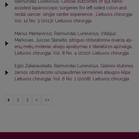
Raimundas Lunevičius,
Clinical outcomes of 154 hand-
assisted laparoscopic surgeries for left sided colon and
rectal cancer: single center experience
,
Lietuvos chirurgija:
Vol. 12 No. 3 (2013): Lietuvos chirurgija
Marius Markevičius, Raimundas Lunevičius, Vitalijus
Markovas, Juozas Stanaitis,
Įstrigusi obturatorinė išvarža 49-
erių metų moteriai: atvejo aprašymas ir literatūros apžvalga
,
Lietuvos chirurgija: Vol. 8 No. 4 (2010): Lietuvos chirurgija
Eglė Zakarauskaitė, Raimundas Lunevičius,
Galinės klubinės
žarnos obstrukcinis užspaudimas kirmėlinės ataugos kilpa
,
Lietuvos chirurgija: Vol. 6 No. 1 (2008): Lietuvos chirurgija
1
2
3
>
>>