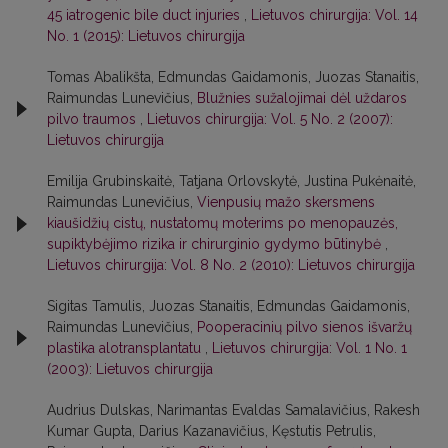
45 iatrogenic bile duct injuries
,
Lietuvos chirurgija: Vol. 14
No. 1 (2015): Lietuvos chirurgija
Tomas Abalikšta, Edmundas Gaidamonis, Juozas Stanaitis,
Raimundas Lunevičius,
Blužnies sužalojimai dėl uždaros
pilvo traumos
,
Lietuvos chirurgija: Vol. 5 No. 2 (2007):
Lietuvos chirurgija
Emilija Grubinskaitė, Tatjana Orlovskytė, Justina Pukėnaitė,
Raimundas Lunevičius,
Vienpusių mažo skersmens
kiaušidžių cistų, nustatomų moterims po menopauzės,
supiktybėjimo rizika ir chirurginio gydymo būtinybė
,
Lietuvos chirurgija: Vol. 8 No. 2 (2010): Lietuvos chirurgija
Sigitas Tamulis, Juozas Stanaitis, Edmundas Gaidamonis,
Raimundas Lunevičius,
Pooperacinių pilvo sienos išvaržų
plastika alotransplantatu
,
Lietuvos chirurgija: Vol. 1 No. 1
(2003): Lietuvos chirurgija
Audrius Dulskas, Narimantas Evaldas Samalavičius, Rakesh
Kumar Gupta, Darius Kazanavičius, Kęstutis Petrulis,