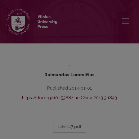
“Lithuanian Surgery”: change for the same purpose
-
Raimundas Lunevičius
Published 2013-01-01
https://doi.org/10.15388/LietChirur.2013.3.1843
116-117.pdf