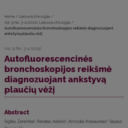
Home
/
Lietuvos chirurgija
/
Vol. 9 No. 3-4 (2011): Lietuvos chirurgija
/
Autofluorescencinės bronchoskopijos reikšmė diagnozuojant
ankstyvą plaučių vėžį
Vol. 9 No. 3-4 (2011)
Autofluorescencinės
bronchoskopijos reikšmė
diagnozuojant ankstyvą
plaučių vėžį
Abstract
1
1
1
Sigitas Zaremba
, Renatas Aškinis
, Arnoldas Krasauskas
, Saulius
1,2