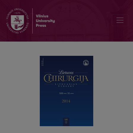
Autofluorescencinės bronchoskopijos reikšmė diagnozuojant ankst