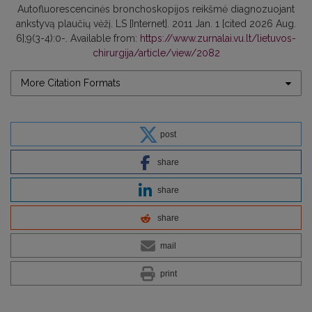
Autofluorescencinės bronchoskopijos reikšmė diagnozuojant
ankstyvą plaučių vėžį. LS [Internet]. 2011 Jan. 1 [cited 2026 Aug.
6];9(3-4):0-. Available from:
https://www.zurnalai.vu.lt/lietuvos-
chirurgija/article/view/2082
More Citation Formats
post
share
share
share
mail
print