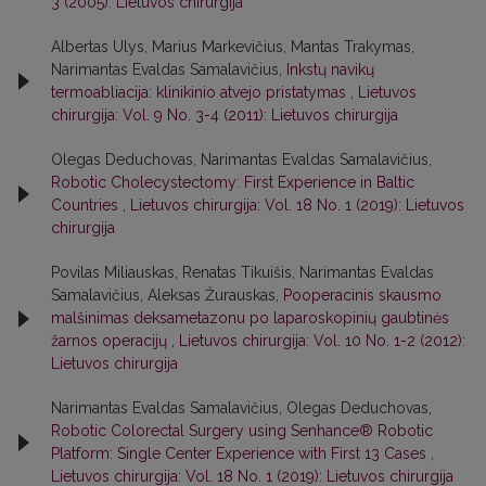
3 (2005): Lietuvos chirurgija
Albertas Ulys, Marius Markevičius, Mantas Trakymas,
Narimantas Evaldas Samalavičius,
Inkstų navikų
termoabliacija: klinikinio atvejo pristatymas
,
Lietuvos
chirurgija: Vol. 9 No. 3-4 (2011): Lietuvos chirurgija
Olegas Deduchovas, Narimantas Evaldas Samalavičius,
Robotic Cholecystectomy: First Experience in Baltic
Countries
,
Lietuvos chirurgija: Vol. 18 No. 1 (2019): Lietuvos
chirurgija
Povilas Miliauskas, Renatas Tikuišis, Narimantas Evaldas
Samalavičius, Aleksas Žurauskas,
Pooperacinis skausmo
malšinimas deksametazonu po laparoskopinių gaubtinės
žarnos operacijų
,
Lietuvos chirurgija: Vol. 10 No. 1-2 (2012):
Lietuvos chirurgija
Narimantas Evaldas Samalavičius, Olegas Deduchovas,
Robotic Colorectal Surgery using Senhance® Robotic
Platform: Single Center Experience with First 13 Cases
,
Lietuvos chirurgija: Vol. 18 No. 1 (2019): Lietuvos chirurgija