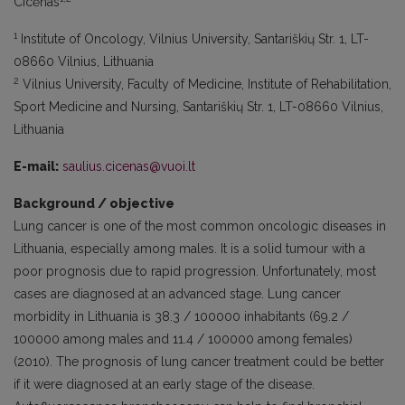
Cicėnas
1
Institute of Oncology, Vilnius University, Santariškių Str. 1, LT-
08660 Vilnius, Lithuania
2
Vilnius University, Faculty of Medicine, Institute of Rehabilitation,
Sport Medicine and Nursing, Santariškių Str. 1, LT-08660 Vilnius,
Lithuania
E-mail:
saulius.cicenas@vuoi.lt
Background / objective
Lung cancer is one of the most common oncologic diseases in
Lithuania, especially among males. It is a solid tumour with a
poor prognosis due to rapid progression. Unfortunately, most
cases are diagnosed at an advanced stage. Lung cancer
morbidity in Lithuania is 38.3 / 100000 inhabitants (69.2 /
100000 among males and 11.4 / 100000 among females)
(2010). The prognosis of lung cancer treatment could be better
if it were diagnosed at an early stage of the disease.