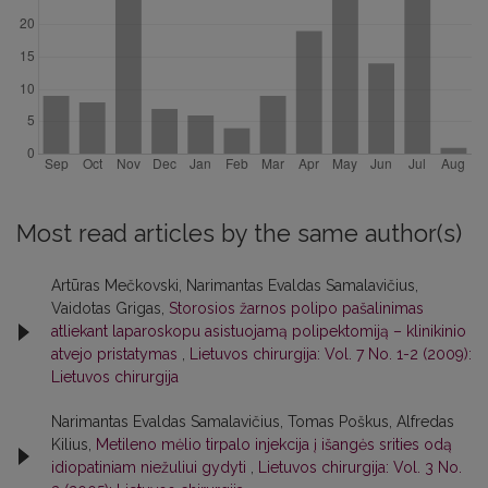
Most read articles by the same author(s)
Artūras Mečkovski, Narimantas Evaldas Samalavičius,
Vaidotas Grigas,
Storosios žarnos polipo pašalinimas
atliekant laparoskopu asistuojamą polipektomiją – klinikinio
atvejo pristatymas
,
Lietuvos chirurgija: Vol. 7 No. 1-2 (2009):
Lietuvos chirurgija
Narimantas Evaldas Samalavičius, Tomas Poškus, Alfredas
Kilius,
Metileno mėlio tirpalo injekcija į išangės srities odą
idiopatiniam niežuliui gydyti
,
Lietuvos chirurgija: Vol. 3 No.