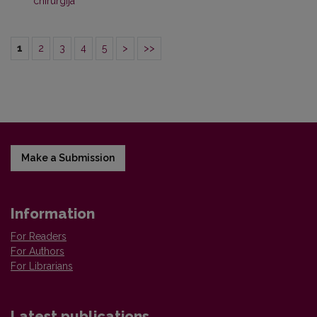
chirurgija
1
2
3
4
5
>
>>
Make a Submission
Information
For Readers
For Authors
For Librarians
Latest publications