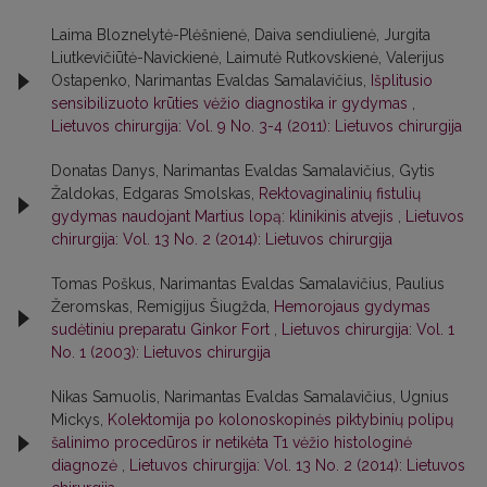
Laima Bloznelytė-Plėšnienė, Daiva sendiulienė, Jurgita
Liutkevičiūtė-Navickienė, Laimutė Rutkovskienė, Valerijus
Ostapenko, Narimantas Evaldas Samalavičius,
Išplitusio
sensibilizuoto krūties vėžio diagnostika ir gydymas
,
Lietuvos chirurgija: Vol. 9 No. 3-4 (2011): Lietuvos chirurgija
Donatas Danys, Narimantas Evaldas Samalavičius, Gytis
Žaldokas, Edgaras Smolskas,
Rektovaginalinių fistulių
gydymas naudojant Martius lopą: klinikinis atvejis
,
Lietuvos
chirurgija: Vol. 13 No. 2 (2014): Lietuvos chirurgija
Tomas Poškus, Narimantas Evaldas Samalavičius, Paulius
Žeromskas, Remigijus Šiugžda,
Hemorojaus gydymas
sudėtiniu preparatu Ginkor Fort
,
Lietuvos chirurgija: Vol. 1
No. 1 (2003): Lietuvos chirurgija
Nikas Samuolis, Narimantas Evaldas Samalavičius, Ugnius
Mickys,
Kolektomija po kolonoskopinės piktybinių polipų
šalinimo procedūros ir netikėta T1 vėžio histologinė
diagnozė
,
Lietuvos chirurgija: Vol. 13 No. 2 (2014): Lietuvos