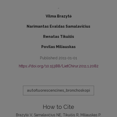
-
Vilma Brazytė
Narimantas Evaldas Samalavičius
Renatas Tikuišis
Povilas Miliauskas
Published 2011-01-01
https://doi.org/10.15388/LietChirur.2011.1.2082
autofluorescencines_bronchoskopi
How to Cite
Brazytė V, Samalavičius NE, Tikuišis R, Miliauskas P.