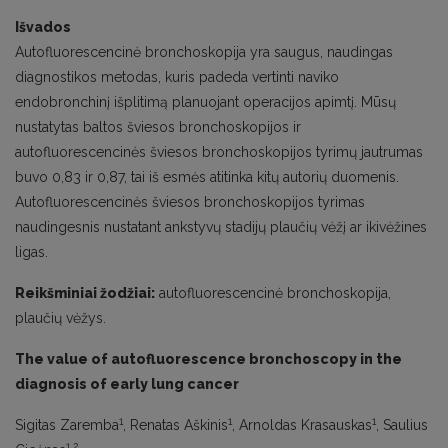
Išvados
Autofluorescencinė bronchoskopija yra saugus, naudingas
diagnostikos metodas, kuris padeda vertinti naviko
endobronchinį išplitimą planuojant operacijos apimtį. Mūsų
nustatytas baltos šviesos bronchoskopijos ir
autofluorescencinės šviesos bronchoskopijos tyrimų jautrumas
buvo 0,83 ir 0,87, tai iš esmės atitinka kitų autorių duomenis.
Autofluorescencinės šviesos bronchoskopijos tyrimas
naudingesnis nustatant ankstyvų stadijų plaučių vėžį ar ikivėžines
ligas.
Reikšminiai žodžiai:
autofluorescencinė bronchoskopija,
plaučių vėžys.
The value of autofluorescence bronchoscopy in the
diagnosis of early lung cancer
1
1
1
Sigitas Zaremba
, Renatas Aškinis
, Arnoldas Krasauskas
, Saulius
1,2