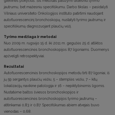
gleivinės pokyčius. Šis metodas pasižymi didesniu tyrimo
jautrumu, bet mažesniu specifiškumu. Darbo tikslas – pasidalyti
Vilniaus universiteto Onkologijos instituto patirtimi naudojant
autofluorescencinį bronchoskopą, nustatyti tyrimo jautrumą ir
specifiškumą diagnozuojant plaučių vėžį.
Tyrimo medžiaga ir metodai
Nuo 2009 m. rugsėjo 15 d. iki 2011 m. gegužės 25 d. atliktos
autofluorescencinės bronchoskopijos 87 ligoniams. Duomenys
apžvelgti retrospektyviai.
Rezultatai
Autofluorescencinės bronchoskopijos metodu tirti 87 ligoniai, iš
jų 59 sergantys plaučių vėžiu, 5 – stemplės vėžiu, 7 – kitų
lokalizacijų navikine patologija ir 16 – nepiktybinėmis ligomis.
Nustatėme baltos šviesos bronchoskopijos ir
autofluorescencinės bronchoskopijos tyrimo jautrumą –
atitinkamai 0,83 ir 0,87. Specifiškumas abiem atvejais buvo
vienodas – 0,68.