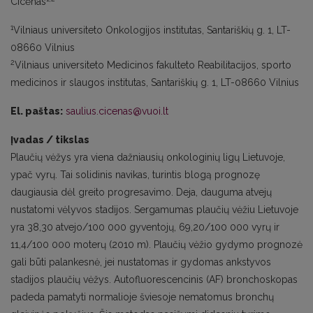
Cicėnas
1
Vilniaus universiteto Onkologijos institutas, Santariškių g. 1, LT-
08660 Vilnius
2
Vilniaus universiteto Medicinos fakulteto Reabilitacijos, sporto
medicinos ir slaugos institutas, Santariškių g. 1, LT-08660 Vilnius
El. paštas:
saulius.cicenas@vuoi.lt
Įvadas / tikslas
Plaučių vėžys yra viena dažniausių onkologinių ligų Lietuvoje,
ypač vyrų. Tai solidinis navikas, turintis blogą prognozę
daugiausia dėl greito progresavimo. Deja, dauguma atvejų
nustatomi vėlyvos stadijos. Sergamumas plaučių vėžiu Lietuvoje
yra 38,30 atvejo/100 000 gyventojų, 69,20/100 000 vyrų ir
11,4/100 000 moterų (2010 m). Plaučių vėžio gydymo prognozė
gali būti palankesnė, jei nustatomas ir gydomas ankstyvos
stadijos plaučių vėžys. Autofluorescencinis (AF) bronchoskopas
padeda pamatyti normalioje šviesoje nematomus bronchų