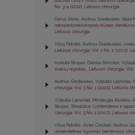
urachus cistų ir sinuso šalinimo operacija: 
No. 3-4 (2012): Lietuvos chirurgija
Darius Šilinis, Audrius Gradauskas, Stasė 
retroperitoneoskopiniu būdais: literatūros 
Lietuvos chirurgija
Vilius Petrėtis, Audrius Gradauskas, Jonas
Lietuvos chirurgija: Vol. 1 No. 2 (2003): Li
Kęstutis Strupas, Dainius Šimčikas, Vytau
išvaržų registras
,
Lietuvos chirurgija: Vol.
Audrius Gradauskas, Vytautas Lipnickas, 
chirurgija: Vol. 3 No. 1 (2005): Lietuvos chi
Vytautas Lipnickas, Mindaugas Kiudelis, A
Strupas,
Shouldice, Lichtensteino ir lapar
chirurgija: Vol. 5 No. 1 (2007): Lietuvos chi
Vilius Petrėtis, Jonas Činčikas, Audrius G
universitetinės ligoninės bendrosios chir