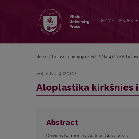
Aloplastika kirkšnies išvaržų chirurgijoje Lietuvoje
HOME
ISSUES
Home
/
Lietuvos chirurgija
/
Vol. 8 No. 4 (2010): Lietuv
Vol. 8 No. 4 (2010)
Aloplastika kirkšnies 
Abstract
Deividas Narmontas, Audrius Gradauskas