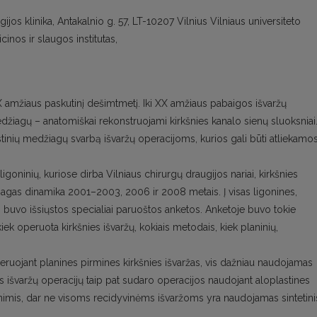
ijos klinika, Antakalnio g. 57, LT-10207 Vilnius Vilniaus universiteto
inos ir slaugos institutas,
IX amžiaus paskutinį dešimtmetį. Iki XX amžiaus pabaigos išvaržų
džiagų – anatomiškai rekonstruojami kirkšnies kanalo sienų sluoksniai
stinių medžiagų svarbą išvaržų operacijoms, kurios gali būti atliekamo
goninių, kuriose dirba Vilniaus chirurgų draugijos nariai, kirkšnies
iagas dinamika 2001–2003, 2006 ir 2008 metais. Į visas ligonines,
i, buvo išsiųstos specialiai paruoštos anketos. Anketoje buvo tokie
 kiek operuota kirkšnies išvaržų, kokiais metodais, kiek planinių,
ojant planines pirmines kirkšnies išvaržas, vis dažniau naudojamas
es išvaržų operacijų taip pat sudaro operacijos naudojant aloplastines
nimis, dar ne visoms recidyvinėms išvaržoms yra naudojamas sintetini