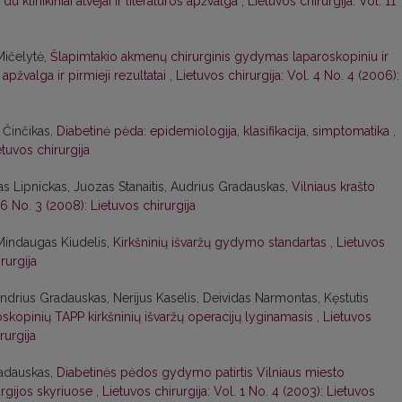
du klinikiniai atvejai ir literatūros apžvalga
,
Lietuvos chirurgija: Vol. 11
Mičelytė,
Šlapimtakio akmenų chirurginis gydymas laparoskopiniu ir
apžvalga ir pirmieji rezultatai
,
Lietuvos chirurgija: Vol. 4 No. 4 (2006):
 Činčikas,
Diabetinė pėda: epidemiologija, klasifikacija, simptomatika
,
etuvos chirurgija
tas Lipnickas, Juozas Stanaitis, Audrius Gradauskas,
Vilniaus krašto
 6 No. 3 (2008): Lietuvos chirurgija
Mindaugas Kiudelis,
Kirkšninių išvaržų gydymo standartas
,
Lietuvos
rurgija
ndrius Gradauskas, Nerijus Kaselis, Deividas Narmontas, Kęstutis
oskopinių TAPP kirkšninių išvaržų operacijų lyginamasis
,
Lietuvos
rurgija
radauskas,
Diabetinės pėdos gydymo patirtis Vilniaus miesto
urgijos skyriuose
,
Lietuvos chirurgija: Vol. 1 No. 4 (2003): Lietuvos