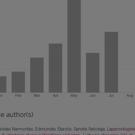
e author(s)
ividas Narmontas, Edmundas Štarolis, Sandra Selickaja,
Laparoskopin