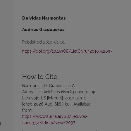
-
Deividas Narmontas
Audrius Gradauskas
Published 2010-01-01
.
https://doi.org/10.15388/LietChirur.2010.4.2097
s
How to Cite
Narmontas D, Gradauskas A.
Aloplastika kirkšnies išvaržų chirurgijoje
Lietuvoje. LS [Internet]. 2010 Jan. 1
[cited 2026 Aug. 6];8(4):0-. Available
from:
https://www.zurnalai.vu.lt/lietuvos-
chirurgija/article/view/2097
s