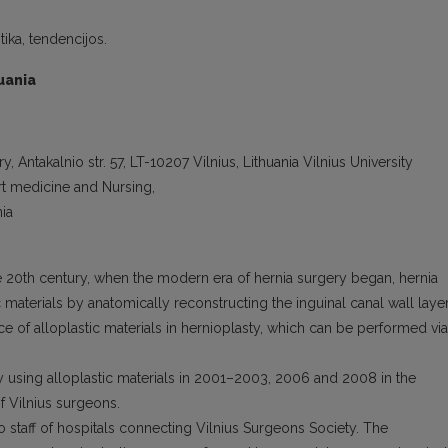
tika, tendencijos.
huania
ry, Antakalnio str. 57, LT-10207 Vilnius, Lithuania Vilnius University
ort medicine and Nursing,
nia
he 20th century, when the modern era of hernia surgery began, hernia
materials by anatomically reconstructing the inguinal canal wall layer
e of alloplastic materials in hernioplasty, which can be performed via
ry using alloplastic materials in 2001–2003, 2006 and 2008 in the
of Vilnius surgeons.
 staff of hospitals connecting Vilnius Surgeons Society. The