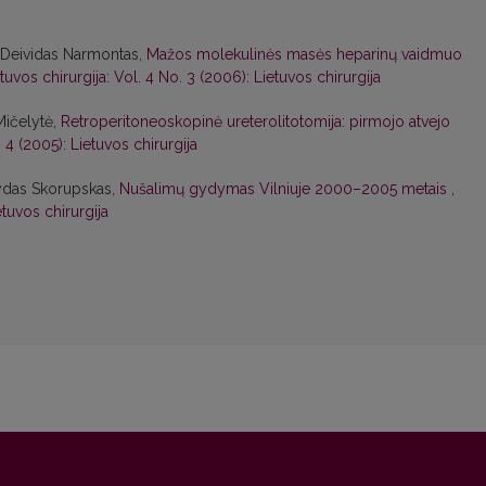
, Deividas Narmontas,
Mažos molekulinės masės heparinų vaidmuo
tuvos chirurgija: Vol. 4 No. 3 (2006): Lietuvos chirurgija
Mičelytė,
Retroperitoneoskopinė ureterolitotomija: pirmojo atvejo
. 4 (2005): Lietuvos chirurgija
ydas Skorupskas,
Nušalimų gydymas Vilniuje 2000–2005 metais
,
etuvos chirurgija