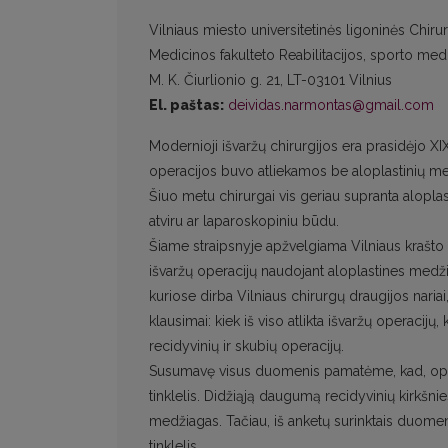
Vilniaus miesto universitetinės ligoninės Chirurg
Medicinos fakulteto Reabilitacijos, sporto medic
M. K. Čiurlionio g. 21, LT-03101 Vilnius
El. paštas:
deividas.narmontas@gmail.com
Modernioji išvaržų chirurgijos era prasidėjo X
operacijos buvo atliekamos be aloplastinių me
Šiuo metu chirurgai vis geriau supranta alopla
atviru ar laparoskopiniu būdu.
Šiame straipsnyje apžvelgiama Vilniaus krašto li
išvaržų operacijų naudojant aloplastines medž
kuriose dirba Vilniaus chirurgų draugijos naria
klausimai: kiek iš viso atlikta išvaržų operacijų,
recidyvinių ir skubių operacijų.
Susumavę visus duomenis pamatėme, kad, operu
tinklelis. Didžiąją daugumą recidyvinių kirkšni
medžiagas. Tačiau, iš anketų surinktais duome
tinklelis.