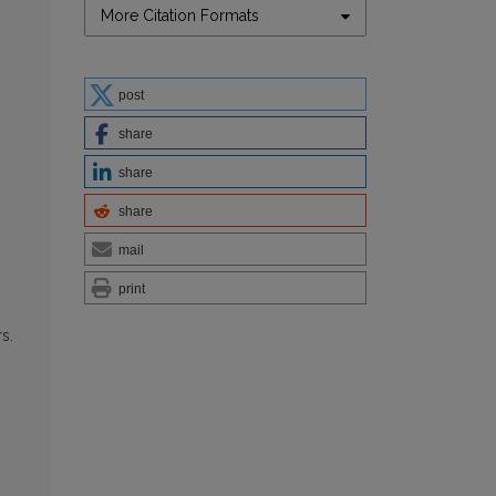
More Citation Formats
post
share
share
share
mail
print
s.