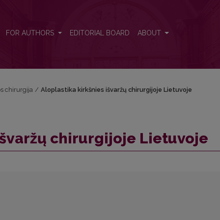
FOR AUTHORS
EDITORIAL BOARD
ABOUT
os chirurgija
/
Aloplastika kirkšnies išvaržų chirurgijoje Lietuvoje
išvaržų chirurgijoje Lietuvoje