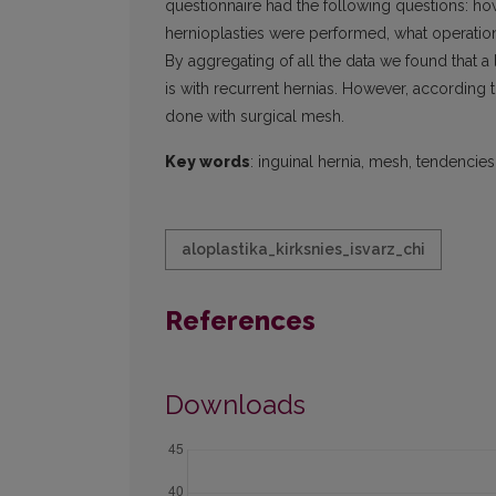
questionnaire had the following questions: h
hernioplasties were performed, what operatio
By aggregating of all the data we found that a
is with recurrent hernias. However, according to
done with surgical mesh.
Key words
: inguinal hernia, mesh, tendencies
aloplastika_kirksnies_isvarz_chi
References
Downloads