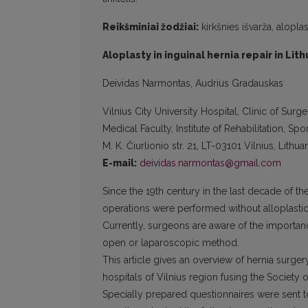
Reikšminiai žodžiai:
kirkšnies išvarža, aloplas
Aloplasty in inguinal hernia repair in Lit
Deividas Narmontas, Audrius Gradauskas
Vilnius City University Hospital, Clinic of Surge
Medical Faculty, Institute of Rehabilitation, Sp
M. K. Čiurlionio str. 21, LT-03101 Vilnius, Lithua
E-mail:
deividas.narmontas@gmail.com
Since the 19th century in the last decade of t
operations were performed without alloplastic 
Currently, surgeons are aware of the importanc
open or laparoscopic method.
This article gives an overview of hernia surge
hospitals of Vilnius region fusing the Society 
Specially prepared questionnaires were sent to