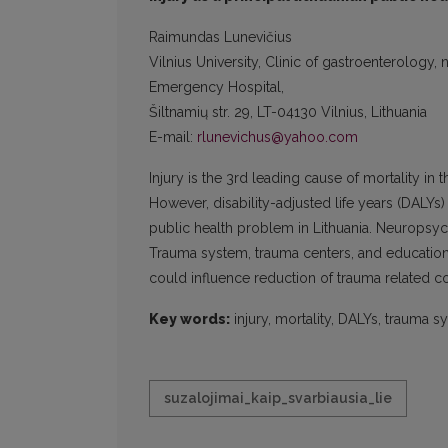
Raimundas Lunevičius
Vilnius University, Clinic of gastroenterology
Emergency Hospital,
Šiltnamių str. 29, LT-04130 Vilnius, Lithuania
E-mail:
rlunevichus@yahoo.com
Injury is the 3rd leading cause of mortality i
However, disability-adjusted life years (DALYs)
public health problem in Lithuania. Neuropsy
Trauma system, trauma centers, and education 
could influence reduction of trauma related co
Key words:
injury, mortality, DALYs, trauma s
suzalojimai_kaip_svarbiausia_lie