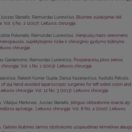
uozas Stanaitis, Raimundas Lunevičius,
Blužnies sužalojimai dėl
a: Vol. 5 No. 2 (2007): Lietuvos chirurgija
 Justina Pukėnaitė, Raimundas Lunevičius,
Vienpusių mažo skersmens
 menopauzės, supiktybėjimo rizika ir chirurginio gydymo būtinybė
,
etuvos chirurgija
ndas Gaidamonis, Raimundas Lunevičius,
Pooperacinių pilvo sienos
chirurgija: Vol. 1 No. 1 (2003): Lietuvos chirurgija
avičius, Rakesh Kumar Gupta, Darius Kazanavičius, Kęstutis Petrulis,
 of 154 hand-assisted laparoscopic surgeries for left sided colon and
Lietuvos chirurgija: Vol. 12 No. 3 (2013): Lietuvos chirurgija
 Vitalijus Markovas, Juozas Stanaitis,
Įstrigusi obturatorinė išvarža 49-
teratūros apžvalga
,
Lietuvos chirurgija: Vol. 8 No. 4 (2010): Lietuvos
s,
Galinės klubinės žarnos obstrukcinis užspaudimas kirmėlinės ataug