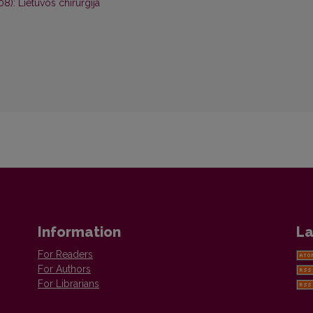
08): Lietuvos chirurgija
Information
La
For Readers
For Authors
For Librarians