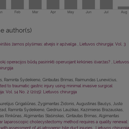
e author(s)
irštės žarnos plyšimas: atvejis ir apžvalga
,
Lietuvos chirurgija: Vol. 3
okį operacijos būdą pasirinkti operuojant kirkšnies išvaržas?
,
Lietuvos
irurgija
as, Raminta Šydeikienė, Gintautas Brimas, Raimundas Lunevičius,
d to traumatic gastric injury using minimal invasive surgical
ja: Vol. 14 No. 2 (2015): Lietuvos chirurgija
urelijus Grigaliūnas, Žygimantas Židonis, Augustinas Baušys, Justė
ad, Raminta Šydeikienė, Giedrius Laužikas, Kazimieras Brazauskas,
anas Rinkūnas, Algimantas Stašinskas, Gintautas Brimas, Algimantas
lar laparoscopic cholecystectomy method requires a quality renewal:
ith assessment of 45 iatrogenic bile duct injuries
,
Lietuvos chirurgija