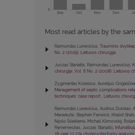
Most read articles by the sam
Raimundas Lunevičius,
Trauminis dvylikap
No. 2 (2005): Lietuvos chirurgija
Juozas Stanaitis, Raimundas Lunevičius,
K
chirurgija: Vol. 6 No. 2 (2008): Lietuvos ch
Žygimantas Kuliešius, Aurelijus Grigaliūn
Management of septic complications relate
techniques: case report
,
Lietuvos chirurgi
Raimundas Lunevičius, Audrius Dulskas, A
Maneikytė, Stephen Fenwick, Khalid Shahz
Nijolė Šileikienė, Michail Klimovskij, Rol
Pamerneckas, Juozas Stanaitis,
Infundibu
18 year 13 274 cholecystectomy analysis w