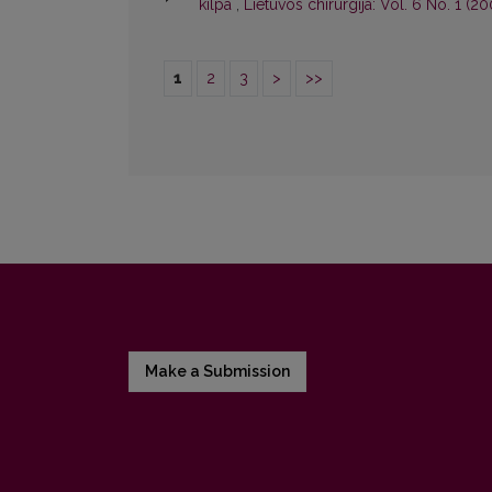
kilpa
,
Lietuvos chirurgija: Vol. 6 No. 1 (20
1
2
3
>
>>
Make a Submission