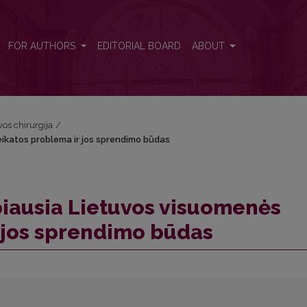
sveikatos problema ir jos sprendimo būdas
FOR AUTHORS
EDITORIAL BOARD
ABOUT
vos chirurgija
/
eikatos problema ir jos sprendimo būdas
biausia Lietuvos visuomenės
 jos sprendimo būdas