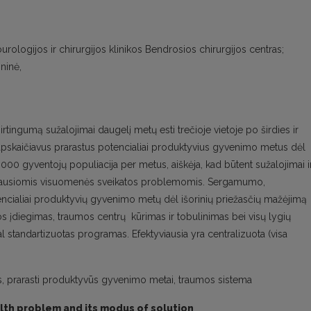
urologijos ir chirurgijos klinikos Bendrosios chirurgijos centras;
ninė,
irtingumą sužalojimai daugelį metų esti trečioje vietoje po širdies ir
u, apskaičiavus prarastus potencialiai produktyvius gyvenimo metus dėl
000 gyventojų populiacija per metus, aiškėja, kad būtent sužalojimai i
piausiomis visuomenės sveikatos problemomis. Sergamumo,
encialiai produktyvių gyvenimo metų dėl išorinių priežasčių mažėjimą
s įdiegimas, traumos centrų kūrimas ir tobulinimas bei visų lygių
 standartizuotas programas. Efektyviausia yra centralizuota (visa
s, prarasti produktyvūs gyvenimo metai, traumos sistema
ealth problem and its modus of solution