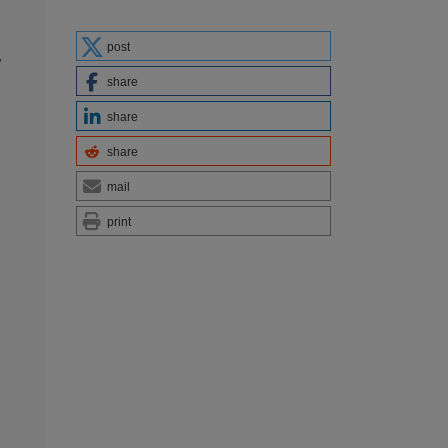
post
y
share
share
share
mail
print