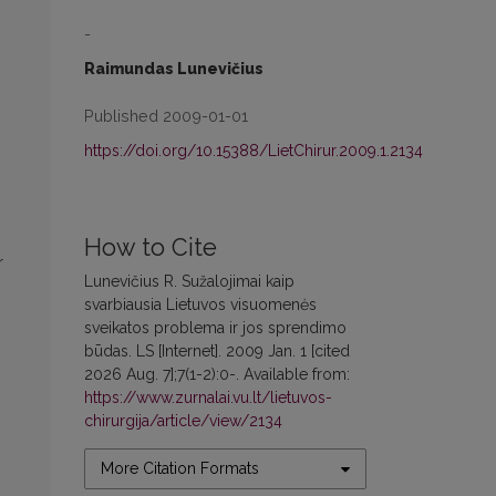
-
Raimundas Lunevičius
Published 2009-01-01
https://doi.org/10.15388/LietChirur.2009.1.2134
How to Cite
r
Lunevičius R. Sužalojimai kaip
svarbiausia Lietuvos visuomenės
sveikatos problema ir jos sprendimo
būdas. LS [Internet]. 2009 Jan. 1 [cited
2026 Aug. 7];7(1-2):0-. Available from:
https://www.zurnalai.vu.lt/lietuvos-
chirurgija/article/view/2134
More Citation Formats