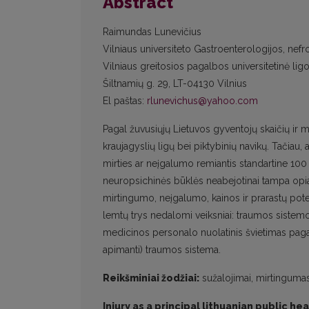
Abstract
Raimundas Lunevičius
Vilniaus universiteto Gastroenterologijos, nefro
Vilniaus greitosios pagalbos universitetinė ligo
Šiltnamių g. 29, LT-04130 Vilnius
El paštas:
rlunevichus@yahoo.com
Pagal žuvusiųjų Lietuvos gyventojų skaičių ir m
kraujagyslių ligų bei piktybinių navikų. Tačia
mirties ar neįgalumo remiantis standartine 100 
neuropsichinės būklės neabejotinai tampa o
mirtingumo, neįgalumo, kainos ir prarastų pot
lemtų trys nedalomi veiksniai: traumos sistemo
medicinos personalo nuolatinis švietimas pagal
apimanti) traumos sistema.
Reikšminiai žodžiai:
sužalojimai, mirtinguma
Injury as a principal lithuanian public h