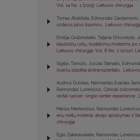
Vol. 14 No. 1 (2015): Lietuvos chirurgija
Tomas Abalikšta, Edmundas Gaidamonis, J
uždaros pilvo traumos
,
Lietuvos chirurgij
Emilija Grubinskaitė, Tatjana Orlovskytė,
kiaušidžių cistų, nustatomų moterims po
Lietuvos chirurgija: Vol. 8 No. 2 (2010): Li
Sigitas Tamulis, Juozas Stanaitis, Edmu
išvaržų plastika alotransplantatu
,
Lietuvos 
Audrius Dulskas, Narimantas Evaldas Samal
Raimundas Lunevičius,
Clinical outcomes
rectal cancer: single center experience
,
Marius Markevičius, Raimundas Lunevičius,
erių metų moteriai: atvejo aprašymas ir li
chirurgija
Eglė Zakarauskaitė, Raimundas Lunevičiu