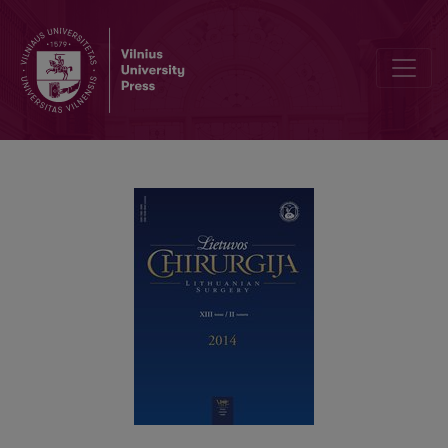
Paciento įvertintos ir tyrėjo išmatuotos peties raumenų jėgos palyg