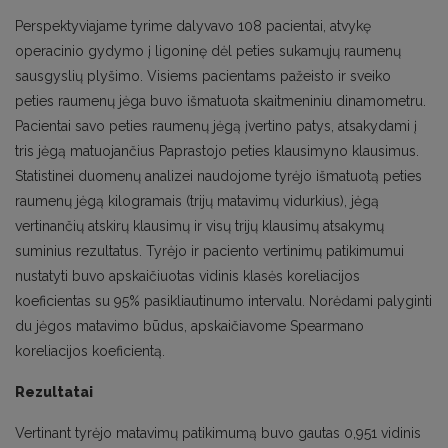
Perspektyviajame tyrime dalyvavo 108 pacientai, atvykę
operacinio gydymo į ligoninę dėl peties sukamųjų raumenų
sausgyslių plyšimo. Visiems pacientams pažeisto ir sveiko
peties raumenų jėga buvo išmatuota skaitmeniniu dinamometru.
Pacientai savo peties raumenų jėgą įvertino patys, atsakydami į
tris jėgą matuojančius Paprastojo peties klausimyno klausimus.
Statistinei duomenų analizei naudojome tyrėjo išmatuotą peties
raumenų jėgą kilogramais (trijų matavimų vidurkius), jėgą
vertinančių atskirų klausimų ir visų trijų klausimų atsakymų
suminius rezultatus. Tyrėjo ir paciento vertinimų patikimumui
nustatyti buvo apskaičiuotas vidinis klasės koreliacijos
koeficientas su 95% pasikliautinumo intervalu. Norėdami palyginti
du jėgos matavimo būdus, apskaičiavome Spearmano
koreliacijos koeficientą.
Rezultatai
Vertinant tyrėjo matavimų patikimumą buvo gautas 0,951 vidinis