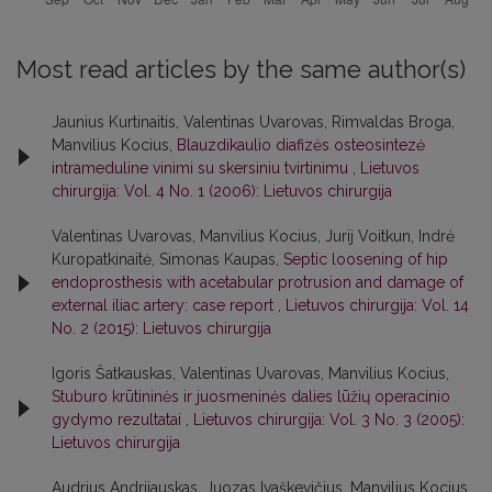
Most read articles by the same author(s)
Jaunius Kurtinaitis, Valentinas Uvarovas, Rimvaldas Broga,
Manvilius Kocius,
Blauzdikaulio diafizės osteosintezė
intrameduline vinimi su skersiniu tvirtinimu
,
Lietuvos
chirurgija: Vol. 4 No. 1 (2006): Lietuvos chirurgija
Valentinas Uvarovas, Manvilius Kocius, Jurij Voitkun, Indrė
Kuropatkinaitė, Simonas Kaupas,
Septic loosening of hip
endoprosthesis with acetabular protrusion and damage of
external iliac artery: case report
,
Lietuvos chirurgija: Vol. 14
No. 2 (2015): Lietuvos chirurgija
Igoris Šatkauskas, Valentinas Uvarovas, Manvilius Kocius,
Stuburo krūtininės ir juosmeninės dalies lūžių operacinio
gydymo rezultatai
,
Lietuvos chirurgija: Vol. 3 No. 3 (2005):
Lietuvos chirurgija
Audrius Andrijauskas, Juozas Ivaškevičius, Manvilius Kocius,