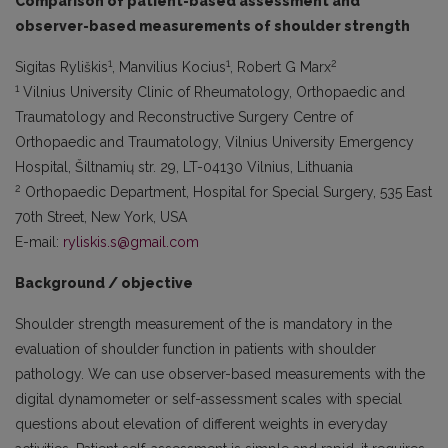
Comparison of patient-based assessment and
observer-based measurements of shoulder strength
1
1
2
Sigitas Ryliškis
, Manvilius Kocius
, Robert G Marx
1
Vilnius University Clinic of Rheumatology, Orthopaedic and
Traumatology and Reconstructive Surgery Centre of
Orthopaedic and Traumatology, Vilnius University Emergency
Hospital, Šiltnamių str. 29, LT-04130 Vilnius, Lithuania
2
Orthopaedic Department, Hospital for Special Surgery, 535 East
70th Street, New York, USA
E-mail:
ryliskis.s@gmail.com
Background / objective
Shoulder strength measurement of the is mandatory in the
evaluation of shoulder function in patients with shoulder
pathology. We can use observer-based measurements with the
digital dynamometer or self-assessment scales with special
questions about elevation of different weights in everyday