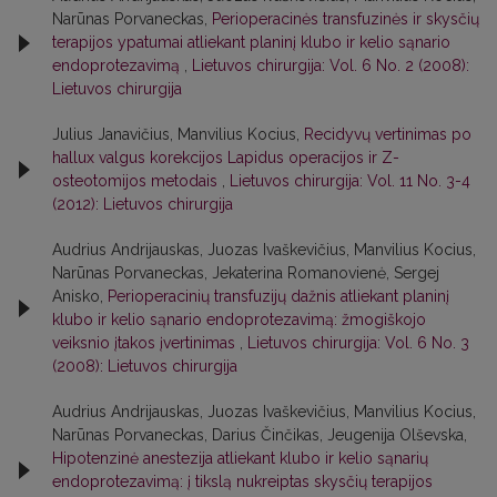
Narūnas Porvaneckas,
Perioperacinės transfuzinės ir skysčių
terapijos ypatumai atliekant planinį klubo ir kelio sąnario
endoprotezavimą
,
Lietuvos chirurgija: Vol. 6 No. 2 (2008):
Lietuvos chirurgija
Julius Janavičius, Manvilius Kocius,
Recidyvų vertinimas po
hallux valgus korekcijos Lapidus operacijos ir Z-
osteotomijos metodais
,
Lietuvos chirurgija: Vol. 11 No. 3-4
(2012): Lietuvos chirurgija
Audrius Andrijauskas, Juozas Ivaškevičius, Manvilius Kocius,
Narūnas Porvaneckas, Jekaterina Romanovienė, Sergej
Anisko,
Perioperacinių transfuzijų dažnis atliekant planinį
klubo ir kelio sąnario endoprotezavimą: žmogiškojo
veiksnio įtakos įvertinimas
,
Lietuvos chirurgija: Vol. 6 No. 3
(2008): Lietuvos chirurgija
Audrius Andrijauskas, Juozas Ivaškevičius, Manvilius Kocius,
Narūnas Porvaneckas, Darius Činčikas, Jeugenija Olševska,
Hipotenzinė anestezija atliekant klubo ir kelio sąnarių
endoprotezavimą: į tikslą nukreiptas skysčių terapijos