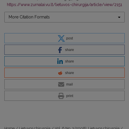
https://www.zurnalai.vu.lt/lietuvos-chirurgija/article/view/2151
More Citation Formats
post
share
share
share
mail
print
Home
/
Lietuvos chirurgija
/
Vol. 6 No. 3 (2008): Lietuvos chirurgija
/