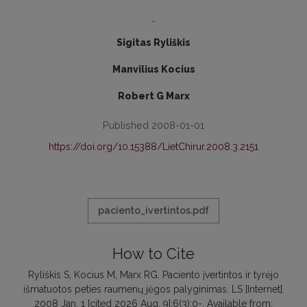
-
Sigitas Ryliškis
Manvilius Kocius
Robert G Marx
Published 2008-01-01
https://doi.org/10.15388/LietChirur.2008.3.2151
paciento_ivertintos.pdf
How to Cite
Ryliškis S, Kocius M, Marx RG. Paciento įvertintos ir tyrėjo
išmatuotos peties raumenų jėgos palyginimas. LS [Internet].
2008 Jan. 1 [cited 2026 Aug. 9];6(3):0-. Available from: