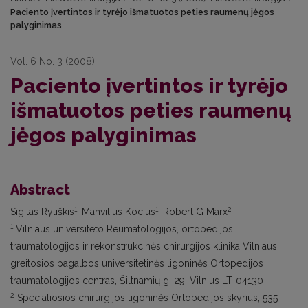
Paciento įvertintos ir tyrėjo išmatuotos peties raumenų jėgos
palyginimas
Vol. 6 No. 3 (2008)
Paciento įvertintos ir tyrėjo
išmatuotos peties raumenų
jėgos palyginimas
Abstract
1
1
2
Sigitas Ryliškis
, Manvilius Kocius
, Robert G Marx
1
Vilniaus universiteto Reumatologijos, ortopedijos
traumatologijos ir rekonstrukcinės chirurgijos klinika Vilniaus
greitosios pagalbos universitetinės ligoninės Ortopedijos
traumatologijos centras, Šiltnamių g. 29, Vilnius LT-04130
2
Specialiosios chirurgijos ligoninės Ortopedijos skyrius, 535