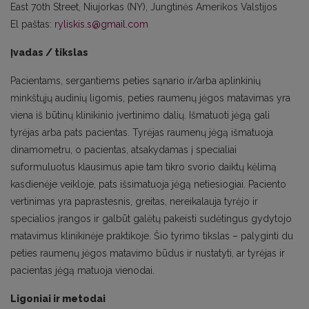
East 70th Street, Niujorkas (NY), Jungtinės Amerikos Valstijos
El paštas:
ryliskis.s@gmail.com
Įvadas / tikslas
Pacientams, sergantiems peties sąnario ir/arba aplinkinių
minkštųjų audinių ligomis, peties raumenų jėgos matavimas yra
viena iš būtinų klinikinio įvertinimo dalių. Išmatuoti jėgą gali
tyrėjas arba pats pacientas. Tyrėjas raumenų jėgą išmatuoja
dinamometru, o pacientas, atsakydamas į specialiai
suformuluotus klausimus apie tam tikro svorio daiktų kėlimą
kasdienėje veikloje, pats išsimatuoja jėgą netiesiogiai. Paciento
vertinimas yra paprastesnis, greitas, nereikalauja tyrėjo ir
specialios įrangos ir galbūt galėtų pakeisti sudėtingus gydytojo
matavimus klinikinėje praktikoje. Šio tyrimo tikslas – palyginti du
peties raumenų jėgos matavimo būdus ir nustatyti, ar tyrėjas ir
pacientas jėgą matuoja vienodai.
Ligoniai ir metodai