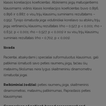
klasės koreliacijos koeficientas. Atskiriems jėgą matuojantiems
klausimams vidinis klasės koreliacijos koeficientas buvo 0,896,
0,896 ir 0,887, o visų trijų klausimų suminiams rezultatams –
0,952. Tyrėjo išmatuota jėga vidutiniškai koreliavo su atskirų trijų
jėgą vertinančių klausimų rezultatais (rho = 0,527, p < 0,001; rho =
0,632, p < 0,001; rho = 0,527, p < 0,001) ir su visų trijų klausimų
suminiais rezultatais (rho = 0,702, p < 0,001).
Išvada
Pacientai, atsakydami į specialiai suformuluotus klausimus, gali
patikimai išmatuoti savo peties raumenų jėgą, tačiau šių
matavimų tikslumas nėra lygus skaitmeniniu dinamometru
išmatuotai jėgai.
Reikšminiai žodžiai:
peties raumenų jėga, skaitmeninis
dinamometras, matavimų patikimumas, Paprastasis peties
klausimynas