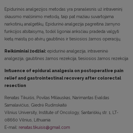
Epidurinės analgezijos metodas yra pranašesnis už intraveninį
skausmo malšinimo metodą, taip pat mažiau suvartojama
narkotinių analgetikų. Epidurinė analgezija pagreitina žarnyno
funkcijos atsitaisymą, todėl ligoniai anksčiau pradeda valgyti
kietą maistą po atvirų gaubtinės ir tiesiosios žarnos operacijų.
Reikšminiai žodžiai:
epidurinė analgezija, intraveninė
analgezija, gaubtinės žarnos rezekcija, tiesiosios žarnos rezekcija
Influence of epidural analgesia on postoperative pain
relief and gastrointestinal recovery after colorectal
resection
Renatas Tikuišis, Povilas Miliauskas, Narimantas Evaldas
Samalavičius, Giedrė Rudinskaitė
Vilnius University, Institute of Oncology, Santariškių str. 1, LT-
08660 Vilnius, Lithuania
E-mail:
renatas.tikuisis@gmail.com