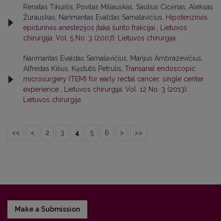
Renatas Tikuišis, Povilas Miliauskas, Saulius Cicėnas, Aleksas
Žurauskas, Narimantas Evaldas Samalavičius,
Hipotenzinės
epidurinės anestezijos įtaka šunto frakcijai
,
Lietuvos
chirurgija: Vol. 5 No. 3 (2007): Lietuvos chirurgija
Narimantas Evaldas Samalavičius, Marijus Ambrazevičius,
Alfredas Kilius, Kęstutis Petrulis,
Transanal endoscopic
microsurgery (TEM) for early rectal cancer: single center
experience
,
Lietuvos chirurgija: Vol. 12 No. 3 (2013):
Lietuvos chirurgija
<<
<
2
3
4
5
6
>
>>
Make a Submission