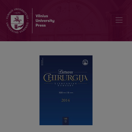
Epidurinės nejautros poveikis skausmo malšinimui ir žarnyno funkcij