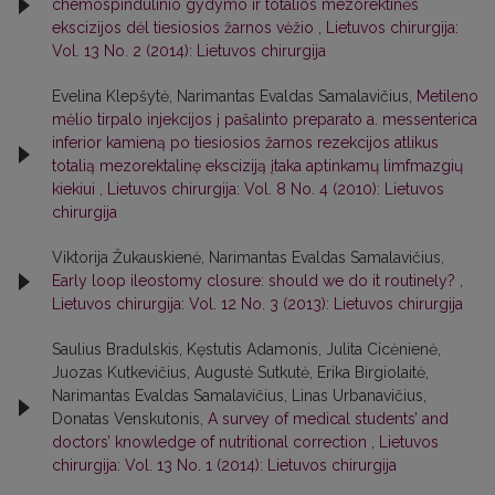
chemospindulinio gydymo ir totalios mezorektinės
ekscizijos dėl tiesiosios žarnos vėžio
,
Lietuvos chirurgija:
Vol. 13 No. 2 (2014): Lietuvos chirurgija
Evelina Klepšytė, Narimantas Evaldas Samalavičius,
Metileno
mėlio tirpalo injekcijos į pašalinto preparato a. messenterica
inferior kamieną po tiesiosios žarnos rezekcijos atlikus
totalią mezorektalinę eksciziją įtaka aptinkamų limfmazgių
kiekiui
,
Lietuvos chirurgija: Vol. 8 No. 4 (2010): Lietuvos
chirurgija
Viktorija Žukauskienė, Narimantas Evaldas Samalavičius,
Early loop ileostomy closure: should we do it routinely?
,
Lietuvos chirurgija: Vol. 12 No. 3 (2013): Lietuvos chirurgija
Saulius Bradulskis, Kęstutis Adamonis, Julita Cicėnienė,
Juozas Kutkevičius, Augustė Sutkutė, Erika Birgiolaitė,
Narimantas Evaldas Samalavičius, Linas Urbanavičius,
Donatas Venskutonis,
A survey of medical students’ and
doctors’ knowledge of nutritional correction
,
Lietuvos
chirurgija: Vol. 13 No. 1 (2014): Lietuvos chirurgija