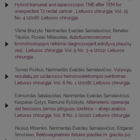
Hybrid transanal and laparoscopic TME after TEM for
unexpected T2 rectal cancer
,
Lietuvos chirurgija: Vol. 15
No. 4 (2016): Lietuvos chirurgija
Vilma Brazytė, Narimantas Evaldas Samalavičius, Renatas
Tikuišis, Povilas Miliauskas,
Autofluorescencinės
bronchoskopijos reikšmė diagnozuojant ankstyvą plaučių
vėžį
,
Lietuvos chirurgija: Vol. 9 No. 3-4 (2011): Lietuvos
chirurgija
Tomas Poškus, Narimantas Evaldas Samalavičius,
Vėlyvųjų
rezultatų po uždarosios hemoroidektomijos įvertinimas
,
Lietuvos chirurgija: Vol. 6 No. 1 (2008): Lietuvos chirurgija
Edmundas Sakalauskas, Narimantas Evaldas Samalavičius,
Kasparas Gylys, Ramunė Ryliškytė,
Altemeierio operacija
dėl tiesiosios žarnos įstrigusio iškritimo – atvejo analizė
,
Lietuvos chirurgija: Vol. 8 No. 2 (2010): Lietuvos chirurgija
Paulius Misenko, Narimantas Evaldas Samalavičius, Edgaras
Smolskas,
Rektovaginalinės fistulės plastika m. gracilis po