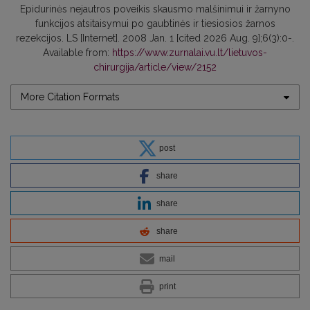
Epidurinės nejautros poveikis skausmo malšinimui ir žarnyno
funkcijos atsitaisymui po gaubtinės ir tiesiosios žarnos
rezekcijos. LS [Internet]. 2008 Jan. 1 [cited 2026 Aug. 9];6(3):0-.
Available from:
https://www.zurnalai.vu.lt/lietuvos-
chirurgija/article/view/2152
More Citation Formats
post
share
share
share
mail
print