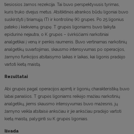
tiesiosios žarnos rezekcija. Tai buvo perspektyvusis tyrimas,
kuris truko dvejus metus. Atsitiktinės atrankos būdu ligoniai buvo
suskirstyti į tiriamąją (T) ir kontrolinę (K) grupes. Po 25 ligonius
pateko į kiekvieną grupę. T grupės ligoniams buvo taikyta
epidurinė nejautra, o K grupės – švirkščiami narkotiniai
analgetikai į veną ir penkis raumenis. Buvo vertinamas narkotinių
analgetikų suvartojimas, skausmo intensyvumas po operacijos,
žarnyno funkcijos atsitaisymo laikas ir laikas, kai ligonis pradėjo
vartoti kietą maistą.
Rezultatai
Abi grupės pagal operacijos apimtį ir ligonių charakteristiką buvo
labai panašios. T grupės ligoniams reikėjo mažiau narkotinių
analgetikų, jiems skausmo intensyvumas buvo mažesnis, jų
žarnyno veikla atsitaisė anksčiau ir jie anksčiau pradėjo vartoti
kietą maistą, palyginti su K grupės ligoniais.
Išvada