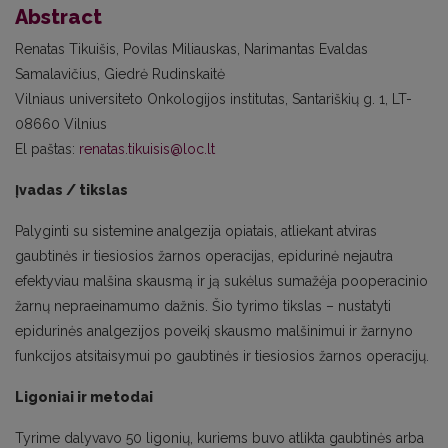
Abstract
Renatas Tikuišis, Povilas Miliauskas, Narimantas Evaldas
Samalavičius, Giedrė Rudinskaitė
Vilniaus universiteto Onkologijos institutas, Santariškių g. 1, LT-
08660 Vilnius
El paštas:
renatas.tikuisis@loc.lt
Įvadas / tikslas
Palyginti su sistemine analgezija opiatais, atliekant atviras
gaubtinės ir tiesiosios žarnos operacijas, epidurinė nejautra
efektyviau malšina skausmą ir ją sukėlus sumažėja pooperacinio
žarnų nepraeinamumo dažnis. Šio tyrimo tikslas – nustatyti
epidurinės analgezijos poveikį skausmo malšinimui ir žarnyno
funkcijos atsitaisymui po gaubtinės ir tiesiosios žarnos operacijų.
Ligoniai ir metodai
Tyrime dalyvavo 50 ligonių, kuriems buvo atlikta gaubtinės arba