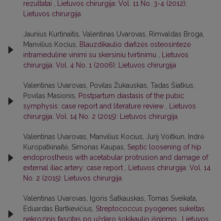
rezultatai
,
Lietuvos chirurgija: Vol. 11 No. 3-4 (2012):
Lietuvos chirurgija
Jaunius Kurtinaitis, Valentinas Uvarovas, Rimvaldas Broga,
Manvilius Kocius,
Blauzdikaulio diafizės osteosintezė
intrameduline vinimi su skersiniu tvirtinimu
,
Lietuvos
chirurgija: Vol. 4 No. 1 (2006): Lietuvos chirurgija
Valentinas Uvarovas, Povilas Žukauskas, Tadas Šiatkus,
Povilas Masionis,
Postpartum diastasis of the pubic
symphysis: case report and literature review
,
Lietuvos
chirurgija: Vol. 14 No. 2 (2015): Lietuvos chirurgija
Valentinas Uvarovas, Manvilius Kocius, Jurij Voitkun, Indrė
Kuropatkinaitė, Simonas Kaupas,
Septic loosening of hip
endoprosthesis with acetabular protrusion and damage of
external iliac artery: case report
,
Lietuvos chirurgija: Vol. 14
No. 2 (2015): Lietuvos chirurgija
Valentinas Uvarovas, Igoris Šatkauskas, Tomas Sveikata,
Eduardas Bartkevičius,
Streptococcus pyogenes sukeltas
nekrozinis fascitas po uždaro šokikaulio išnirimo
,
Lietuvos