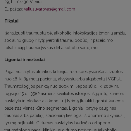
29, LT-04130 Vilnius
El. paštas:
valiusuvarovas@gmail.com
Tikslai
Išanalizuoti traumuotų dėl alkoholio intoksikacijos žmonių amžių,
socialinę grupę ir lytį; įvertinti traumų pobūdį ir pažeidimo
lokalizaciją traumai įvykus dėl alkoholio vartojimo.
Ligoniai ir metodai
Pagal nustatytus atrankos kriterijus retrospektyviai išanalizuotos
nuo 18 iki 85 metų pacientų, atvykusių arba atgabentų į VGPUL
Traumatologijos punktą nuo 2005 m. liepos 18 d. iki 2005 m.
rugsėjo 15 d., 3582 asmens sveikatos istorijos, iš jų ir tų, kuriems
nustatyta intoksikacija alkoholiu. Į tyrimą įtraukti ligoniai, kuriems
pažeistas vienas kūno segmentas. Ligoniai, patyrę daugines
traumas arba patekę į stacionarą tiesiogiai iš priėmimo skyriaus, į
tyrimą neįtraukti. Girtumas nustatytas budinčio ortopedo
traumatologo pagal klinikinius girtumo požymius (alkoholio