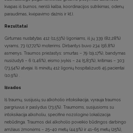
kvapas iš burnos, nerišli kalba, koordinacijos sutrikimas, odenų
paraudimas, kvėpavimo dažnis ir kt.).
Rezultatai
Girtumas nustatytas 412 (11,53%) ligoniams, iš jų 339 (82,28%)
vyrams, 73 (17,72%) moterims. Dirbantys buvo 234 (56,8%)
asmenys. Traumos priežastys: smurtas – 79 (19,17%), bandymas
nusižudyti – 6 (1,46%), eismo įvykis – 24 (5,83%), kritimas – 303
(73,54%) atvejai. Iš minėtų 412 ligonių hospitalizuoti 45 pacientai
(10,9%) .
Išvados
Iš traumų, susijusių su alkoholio intoksikacija, vyrauja traumos
pargriuvus ir paslydus (73,5%). Traumoms, susijusioms su
intoksikacija alkoholiu, specifinė nozologinė lokalizacija
nebūdinga. Traumos dėl alkoholio poveikio būdingos darbingo
amžiaus žmonėms – 25–40 metų (44,9%) ir 41–65 metų (25%),