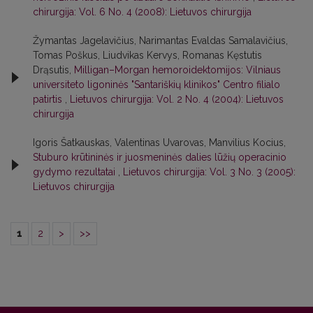
chirurgija: Vol. 6 No. 4 (2008): Lietuvos chirurgija
Žymantas Jagelavičius, Narimantas Evaldas Samalavičius,
Tomas Poškus, Liudvikas Kervys, Romanas Kęstutis
Drąsutis,
Milligan–Morgan hemoroidektomijos: Vilniaus
universiteto ligoninės "Santariškių klinikos" Centro filialo
patirtis
,
Lietuvos chirurgija: Vol. 2 No. 4 (2004): Lietuvos
chirurgija
Igoris Šatkauskas, Valentinas Uvarovas, Manvilius Kocius,
Stuburo krūtininės ir juosmeninės dalies lūžių operacinio
gydymo rezultatai
,
Lietuvos chirurgija: Vol. 3 No. 3 (2005):
Lietuvos chirurgija
1
2
>
>>