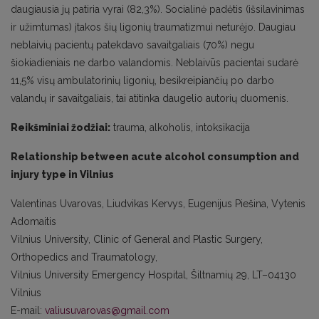
daugiausia jų patiria vyrai (82,3%). Socialinė padėtis (išsilavinimas
ir užimtumas) įtakos šių ligonių traumatizmui neturėjo. Daugiau
neblaivių pacientų patekdavo savaitgaliais (70%) negu
šiokiadieniais ne darbo valandomis. Neblaivūs pacientai sudarė
11,5% visų ambulatorinių ligonių, besikreipiančių po darbo
valandų ir savaitgaliais, tai atitinka daugelio autorių duomenis.
Reikšminiai žodžiai:
trauma, alkoholis, intoksikacija
Relationship between acute alcohol consumption and
injury type in Vilnius
Valentinas Uvarovas, Liudvikas Kervys, Eugenijus Piešina, Vytenis
Adomaitis
Vilnius University, Clinic of General and Plastic Surgery,
Orthopedics and Traumatology,
Vilnius University Emergency Hospital, Šiltnamių 29, LT–04130
Vilnius
E-mail:
valiusuvarovas@gmail.com