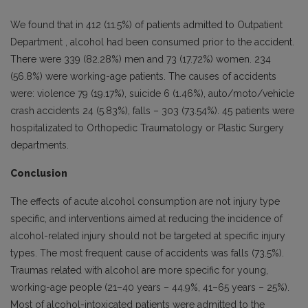
We found that in 412 (11.5%) of patients admitted to Outpatient
Department , alcohol had been consumed prior to the accident.
There were 339 (82.28%) men and 73 (17.72%) women. 234
(56.8%) were working-age patients. The causes of accidents
were: violence 79 (19.17%), suicide 6 (1.46%), auto/moto/vehicle
crash accidents 24 (5.83%), falls – 303 (73.54%). 45 patients were
hospitalizated to Orthopedic Traumatology or Plastic Surgery
departments.
Conclusion
The effects of acute alcohol consumption are not injury type
specific, and interventions aimed at reducing the incidence of
alcohol-related injury should not be targeted at specific injury
types. The most frequent cause of accidents was falls (73.5%).
Traumas related with alcohol are more specific for young,
working-age people (21–40 years – 44.9%, 41–65 years – 25%).
Most of alcohol-intoxicated patients were admitted to the