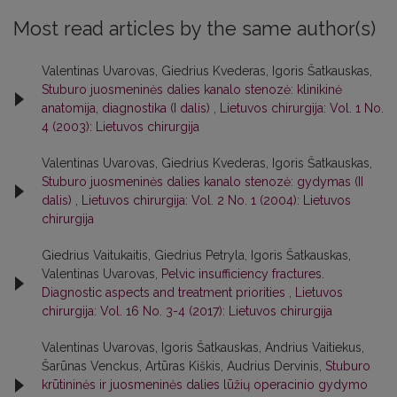
Most read articles by the same author(s)
Valentinas Uvarovas, Giedrius Kvederas, Igoris Šatkauskas,
Stuburo juosmeninės dalies kanalo stenozė: klinikinė
anatomija, diagnostika (I dalis)
,
Lietuvos chirurgija: Vol. 1 No.
4 (2003): Lietuvos chirurgija
Valentinas Uvarovas, Giedrius Kvederas, Igoris Šatkauskas,
Stuburo juosmeninės dalies kanalo stenozė: gydymas (II
dalis)
,
Lietuvos chirurgija: Vol. 2 No. 1 (2004): Lietuvos
chirurgija
Giedrius Vaitukaitis, Giedrius Petryla, Igoris Šatkauskas,
Valentinas Uvarovas,
Pelvic insufficiency fractures.
Diagnostic aspects and treatment priorities
,
Lietuvos
chirurgija: Vol. 16 No. 3-4 (2017): Lietuvos chirurgija
Valentinas Uvarovas, Igoris Šatkauskas, Andrius Vaitiekus,
Šarūnas Venckus, Artūras Kiškis, Audrius Dervinis,
Stuburo
krūtininės ir juosmeninės dalies lūžių operacinio gydymo