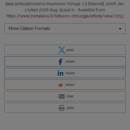
įtaka ambulatorinėms traumoms Vilniuje. LS [Internet]. 2006 Jan.
1 [cited 2026 Aug. 9];4(4):0-. Available from:
https://www.zurnalai.vu.lt/lietuvos-chirurgija/article/view/2253
More Citation Formats
post
share
share
share
mail
print