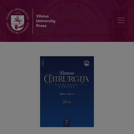
Alkoholio vartojimo įtaka ambulatorinėms traumoms Vilniuje