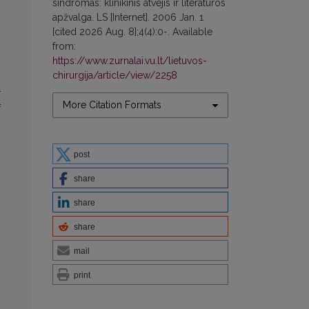
sindromas: klinikinis atvejis ir literatūros
apžvalga. LS [Internet]. 2006 Jan. 1
[cited 2026 Aug. 8];4(4):0-. Available
from:
https://www.zurnalai.vu.lt/lietuvos-
chirurgija/article/view/2258
–
More Citation Formats
f
y
post
share
share
share
mail
print