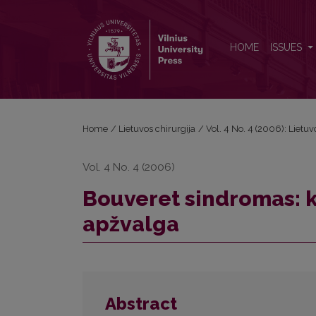
Bouveret sindromas: klinikinis atvejis ir literatūros 
HOME
ISSUES
Home
/
Lietuvos chirurgija
/
Vol. 4 No. 4 (2006): Lietuv
Vol. 4 No. 4 (2006)
Bouveret sindromas: kli
apžvalga
Abstract