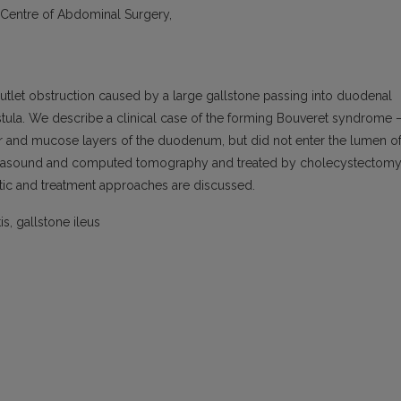
s, Centre of Abdominal Surgery,
utlet obstruction caused by a large gallstone passing into duodenal
istula. We describe a clinical case of the forming Bouveret syndrome 
r and mucose layers of the duodenum, but did not enter the lumen o
ltrasound and computed tomography and treated by cholecystectom
ic and treatment approaches are discussed.
s, gallstone ileus