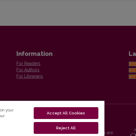
Information
La
For Readers
For Authors
For Librarians
 on your
Accept All Cookies
our
Reject All
Vilnius University Press platform and metadata are