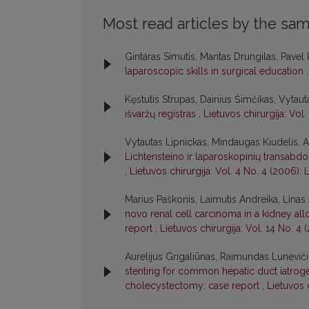
Most read articles by the sam
Gintaras Simutis, Mantas Drungilas, Pavel Pe
laparoscopic skills in surgical education
Kęstutis Strupas, Dainius Šimčikas, Vytau
išvaržų registras
,
Lietuvos chirurgija: Vol.
Vytautas Lipnickas, Mindaugas Kiudelis, A
Lichtensteino ir laparoskopinių transabdomi
,
Lietuvos chirurgija: Vol. 4 No. 4 (2006): 
Marius Paškonis, Laimutis Andreika, Linas 
novo renal cell carcinoma in a kidney all
report
,
Lietuvos chirurgija: Vol. 14 No. 4 (
Aurelijus Grigaliūnas, Raimundas Luneviči
stenting for common hepatic duct iatroge
cholecystectomy: case report
,
Lietuvos c