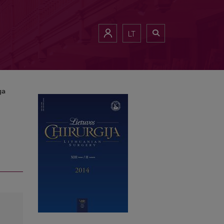
LT
ga