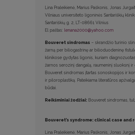
Lina Praleikienė, Marius Paškonis, Jonas Jurgait
Vilniaus universiteto ligoninės Santariškių klini
Santariškių g. 2, LT-08661 Vilnius
El paštas:
lenana2000@yahoo.com
Bouveret sindromas
– skrandžio turinio slin
žarną per biliogastrinę ar bilioduodeninę fistul
klinikose gydytas ligonis, kuriam diagnozuota
žarnos serozinį dangalą, raumeninį sluoksnį ir 
Bouveret sindromas įtartas sonoskopijos ir komp
ir piloroplastiką. Pateikiama literatūros apžv
būdai.
Reikšminiai žodžiai:
Bouveret sindromas, tu
Bouveret’s syndrome: clinical case and r
Lina Praleikienė, Marius Paškonis, Jonas Jurgaiti