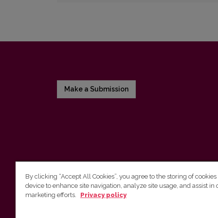
Make a Submission
By clicking “Accept All Cookies”, you agree to the storing of cookies
device to enhance site navigation, analyze site usage, and assist in 
Vilnius University Press
marketing efforts.
Privacy policy
Tel. +370 5 268 7184, E-mail:
info@leidykla.vu.lt
9 Saulėtekis av., LT10222 Vilnius