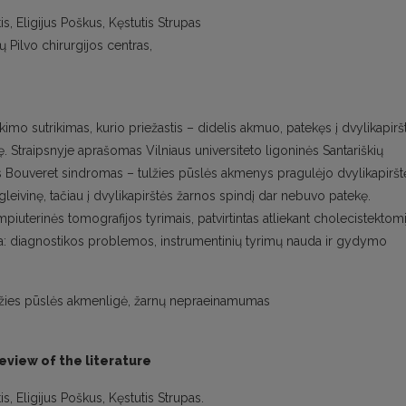
is, Eligijus Poškus, Kęstutis Strupas
kų Pilvo chirurgijos centras,
kimo sutrikimas, kurio priežastis – didelis akmuo, patekęs į dvylikapirš
ę. Straipsnyje aprašomas Vilniaus universiteto ligoninės Santariškių
s Bouveret sindromas – tulžies pūslės akmenys pragulėjo dvylikapiršt
gleivinę, tačiau į dvylikapirštės žarnos spindį dar nebuvo patekę.
iuterinės tomografijos tyrimais, patvirtintas atliekant cholecistektomi
alga: diagnostikos problemos, instrumentinių tyrimų nauda ir gydymo
lžies pūslės akmenligė, žarnų nepraeinamumas
eview of the literature
s, Eligijus Poškus, Kęstutis Strupas.