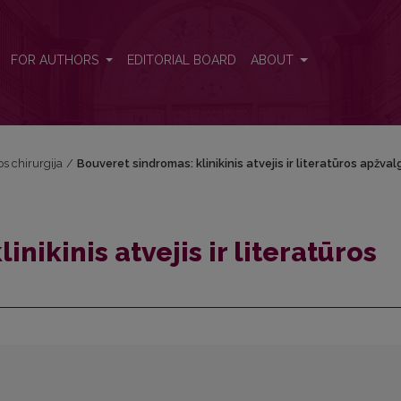
apžvalga
FOR AUTHORS
EDITORIAL BOARD
ABOUT
os chirurgija
/
Bouveret sindromas: klinikinis atvejis ir literatūros apžval
nikinis atvejis ir literatūros