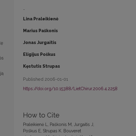
-
Lina Praleikienė
Marius Paškonis
Jonas Jurgaitis
tę
Eligijus Poškus
ės
Kęstutis Strupas
ją
Published 2006-01-01
https://doi.org/10.15388/LietChirur.2006.4.2258
How to Cite
Praleikienė L, Paškonis M, Jurgaitis J,
Poškus E, Strupas K. Bouveret