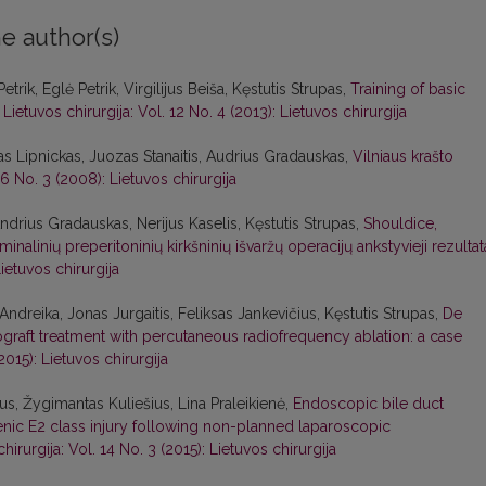
e author(s)
trik, Eglė Petrik, Virgilijus Beiša, Kęstutis Strupas,
Training of basic
,
Lietuvos chirurgija: Vol. 12 No. 4 (2013): Lietuvos chirurgija
tas Lipnickas, Juozas Stanaitis, Audrius Gradauskas,
Vilniaus krašto
 6 No. 3 (2008): Lietuvos chirurgija
ndrius Gradauskas, Nerijus Kaselis, Kęstutis Strupas,
Shouldice,
nalinių preperitoninių kirkšninių išvaržų operacijų ankstyvieji rezultat
Lietuvos chirurgija
Andreika, Jonas Jurgaitis, Feliksas Jankevičius, Kęstutis Strupas,
De
ograft treatment with percutaneous radiofrequency ablation: a case
2015): Lietuvos chirurgija
us, Žygimantas Kuliešius, Lina Praleikienė,
Endoscopic bile duct
nic E2 class injury following non-planned laparoscopic
hirurgija: Vol. 14 No. 3 (2015): Lietuvos chirurgija