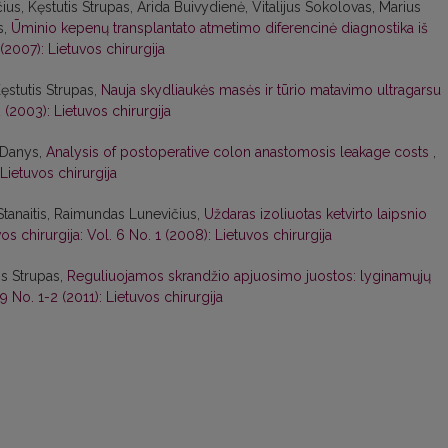
us, Kęstutis Strupas, Arida Buivydienė, Vitalijus Sokolovas, Marius
s,
Ūminio kepenų transplantato atmetimo diferencinė diagnostika iš
 (2007): Lietuvos chirurgija
ęstutis Strupas,
Nauja skydliaukės masės ir tūrio matavimo ultragarsu
2 (2003): Lietuvos chirurgija
s Danys,
Analysis of postoperative colon anastomosis leakage costs
,
 Lietuvos chirurgija
Stanaitis, Raimundas Lunevičius,
Uždaras izoliuotas ketvirto laipsnio
os chirurgija: Vol. 6 No. 1 (2008): Lietuvos chirurgija
is Strupas,
Reguliuojamos skrandžio apjuosimo juostos: lyginamųjų
 9 No. 1-2 (2011): Lietuvos chirurgija