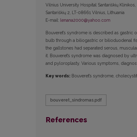
Vilnius University Hospital Santariškių Kliniko
Santariškių 2, LT-08661 Vilnius, Lithuania
E-mail:
lenana2000@yahoo.com
Bouveret’s syndrome is described as gastric o
bulb through a biliogastric or bilioduodenal f
the gallstones had separated serous, muscula
it. Bouveret’s syndrome was diagnosed by u
and pyloroplasty. Various symptoms, diagnost
Key words:
Bouveret’s syndrome, cholecystiti
bouveret_sindromas.pdf
References