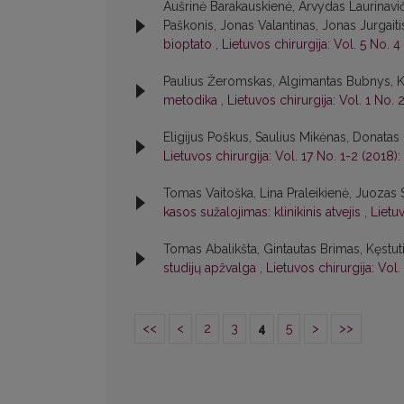
Aušrinė Barakauskienė, Arvydas Laurinaviči
Paškonis, Jonas Valantinas, Jonas Jurgaiti
bioptato
,
Lietuvos chirurgija: Vol. 5 No. 4
Paulius Žeromskas, Algimantas Bubnys, K
metodika
,
Lietuvos chirurgija: Vol. 1 No. 
Eligijus Poškus, Saulius Mikėnas, Donata
Lietuvos chirurgija: Vol. 17 No. 1-2 (2018):
Tomas Vaitoška, Lina Praleikienė, Juozas 
kasos sužalojimas: klinikinis atvejis
,
Lietuv
Tomas Abalikšta, Gintautas Brimas, Kęstut
studijų apžvalga
,
Lietuvos chirurgija: Vol.
<<
<
2
3
4
5
>
>>