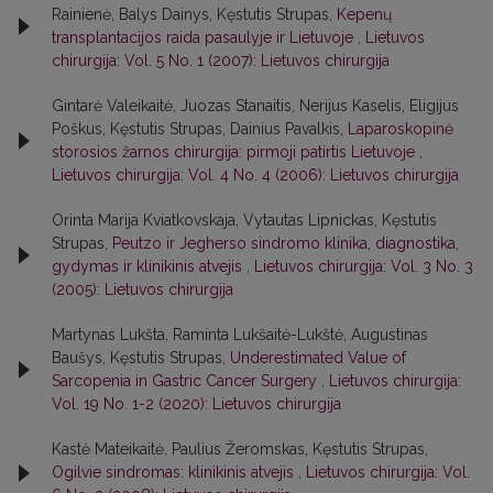
Rainienė, Balys Dainys, Kęstutis Strupas,
Kepenų
transplantacijos raida pasaulyje ir Lietuvoje
,
Lietuvos
chirurgija: Vol. 5 No. 1 (2007): Lietuvos chirurgija
Gintarė Valeikaitė, Juozas Stanaitis, Nerijus Kaselis, Eligijus
Poškus, Kęstutis Strupas, Dainius Pavalkis,
Laparoskopinė
storosios žarnos chirurgija: pirmoji patirtis Lietuvoje
,
Lietuvos chirurgija: Vol. 4 No. 4 (2006): Lietuvos chirurgija
Orinta Marija Kviatkovskaja, Vytautas Lipnickas, Kęstutis
Strupas,
Peutzo ir Jegherso sindromo klinika, diagnostika,
gydymas ir klinikinis atvejis
,
Lietuvos chirurgija: Vol. 3 No. 3
(2005): Lietuvos chirurgija
Martynas Lukšta, Raminta Lukšaitė-Lukštė, Augustinas
Baušys, Kęstutis Strupas,
Underestimated Value of
Sarcopenia in Gastric Cancer Surgery
,
Lietuvos chirurgija:
Vol. 19 No. 1-2 (2020): Lietuvos chirurgija
Kastė Mateikaitė, Paulius Žeromskas, Kęstutis Strupas,
Ogilvie sindromas: klinikinis atvejis
,
Lietuvos chirurgija: Vol.