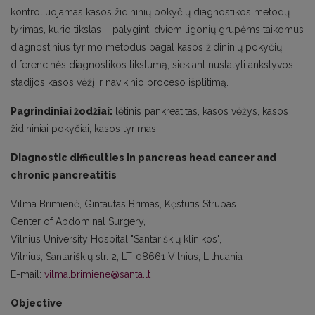
kontroliuojamas kasos židininių pokyčių diagnostikos metodų
tyrimas, kurio tikslas – palyginti dviem ligonių grupėms taikomus
diagnostinius tyrimo metodus pagal kasos židininių pokyčių
diferencinės diagnostikos tikslumą, siekiant nustatyti ankstyvos
stadijos kasos vėžį ir navikinio proceso išplitimą.
Pagrindiniai žodžiai:
lėtinis pankreatitas, kasos vėžys, kasos
židininiai pokyčiai, kasos tyrimas
Diagnostic difficulties in pancreas head cancer and
chronic pancreatitis
Vilma Brimienė, Gintautas Brimas, Kęstutis Strupas
Center of Abdominal Surgery,
Vilnius University Hospital "Santariškių klinikos",
Vilnius, Santariškių str. 2, LT-08661 Vilnius, Lithuania
E-mail:
vilma.brimiene@santa.lt
Objective