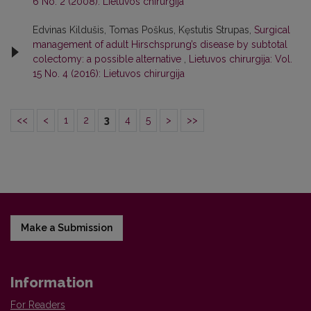
6 No. 2 (2008): Lietuvos chirurgija
Edvinas Kildušis, Tomas Poškus, Kęstutis Strupas,
Surgical
management of adult Hirschsprung’s disease by subtotal
colectomy: a possible alternative
,
Lietuvos chirurgija: Vol.
15 No. 4 (2016): Lietuvos chirurgija
<<
<
1
2
3
4
5
>
>>
Make a Submission
Information
For Readers