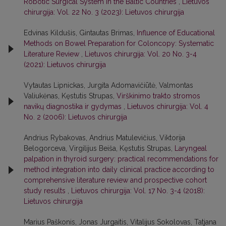
Robotic Surgical System in the Baltic Countries
,
Lietuvos
chirurgija: Vol. 22 No. 3 (2023): Lietuvos chirurgija
Edvinas Kildušis, Gintautas Brimas,
Influence of Educational
Methods on Bowel Preparation for Coloncopy: Systematic
Literature Review
,
Lietuvos chirurgija: Vol. 20 No. 3-4
(2021): Lietuvos chirurgija
Vytautas Lipnickas, Jurgita Adomavičiūtė, Valmontas
Valiukėnas, Kęstutis Strupas,
Virškinimo trakto stromos
navikų diagnostika ir gydymas
,
Lietuvos chirurgija: Vol. 4
No. 2 (2006): Lietuvos chirurgija
Andrius Rybakovas, Andrius Matulevičius, Viktorija
Belogorceva, Virgilijus Beiša, Kęstutis Strupas,
Laryngeal
palpation in thyroid surgery: practical recommendations for
method integration into daily clinical practice according to
comprehensive literature review and prospective cohort
study results
,
Lietuvos chirurgija: Vol. 17 No. 3-4 (2018):
Lietuvos chirurgija
Marius Paškonis, Jonas Jurgaitis, Vitalijus Sokolovas, Tatjana