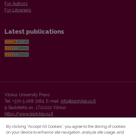
For Authors
For Librarians
Latest publications
Vilnius University Press
Tel. +370 5 268 7184, E-mail:
info@leidykla.vu.lt
9 Saulėtekis av., LT10222 Vilnius
https://www.leidykla.vu.lt
By clicking “Accept All Cookies”, you agree to the storing of cookies
on your device to enhance site navigation, analyze site usage, and