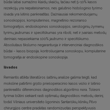
būdai labai sumažino klaidų skaičių, tačiau net 5–10% kasos
rezekcijų yra nepateisinamos, nes galutinio histologinio tyrimo
išvada yra lėtinis pankreatitas. Dažniausiai rekomenduojamų
sonoskopijos, kompiuterinės, magnetinio rezonanso
tomografijos, endoskopinės sonoskopijos, serologinių žymenų
tyrimų jautrumas ir specifiškumas yra riboti, net ir įvairiais metodų
deriniais nepasiekiama 100% jautrumo ir specifiškumo.
Absoliutaus tikslumo negarantuoja ir intervenciniai diagnostikos
būdai – kasos biopsija, kontroliuojama sonoskopu, kompiuterine
tomografija ar endoskopine sonoskopija.
Išvados
Remiantis atlikta literatūros šaltinių analize galima teigti, kad
moksline patirtimi grįsto priešoperacinio kasos vėžio ir lėtinio
pankreatito diferencinės diagnostikos algoritmo nėra. Tolesni
tyrimai būtini siekiant rasti optimalų diagnostikos metodų derinį,
todėl Vilniaus universiteto ligoninės Santariškių klinikų Pilvo
chirurgijos centre pradėtas randomizuotas perspektyvusis