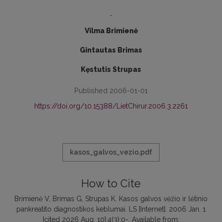
-
Vilma Brimienė
Gintautas Brimas
Kęstutis Strupas
Published 2006-01-01
https://doi.org/10.15388/LietChirur.2006.3.2261
kasos_galvos_vezio.pdf
How to Cite
Brimienė V, Brimas G, Strupas K. Kasos galvos vėžio ir lėtinio
pankreatito diagnostikos keblumai. LS [Internet]. 2006 Jan. 1
[cited 2026 Aug. 10];4(3):0-. Available from: