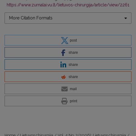
https://www.zurnalai.vu.lt/lietuvos-chirurgija/article/view/2261
More Citation Formats
post
share
share
share
mail
print
Home
/
Lietuvos chirurgija
/
Vol. 4 No. 3 (2006): Lietuvos chirurgija
/