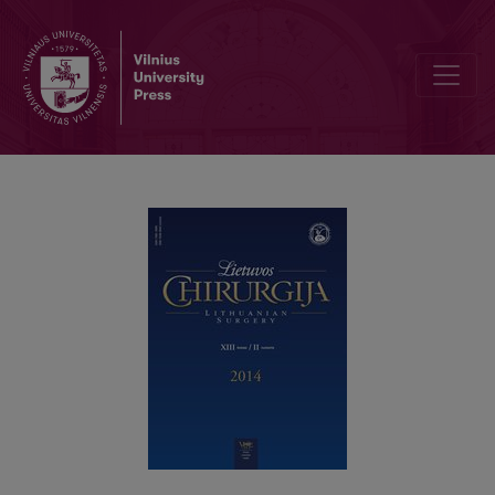
Kasos galvos vėžio ir lėtinio pankreatito diagnostikos keblumai