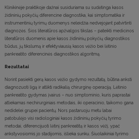
Klinikinėje praktikoje dažnai susiduriama su sudėtinga kasos
židininių pokyčių diferencine diagnostika, kai simptomatika ir
instrumentinių tyrimų duomenys neleidžia nedvejojant patvirtinti
diagnozės. Šios literatūros apžvalgos tikslas – pateikti medicinos
literatūros duomenis apie kasos židininių pokyčių diagnostikos
būdus, jų tikslumą ir efektyviausią kasos vėžio bei lėtinio
pankreatito diferencinės diagnostikos algoritmą.
Rezultatai
Norint pasiekti gerą kasos vėžio gydymo rezultatą, būtina anksti
diagnozuoti ligą ir atlikti radikalią chirurginę operaciją. Lėtinio
pankreatito gydymas įvairus – nuo simptominio, kuris paprastai
atliekamas nechirurginiais metodais, iki operacinio, taikomo gana
nedidelei grupei pacientų. Nors pastaruoju metu labai
patobulėjo visi radiologiniai kasos židininių pokyčių tyrimo
metodai, diferencijuoti lėtinį pankreatitą ir kasos vėžį, ypač
ankstyvosiomis jo stadijomis, išlieka sunku. Šiuolaikiniai tyrimo