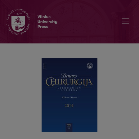
Jaunų sportininkų artroskopinis peties sąnario viršutinės-prieki