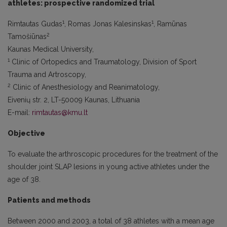
athletes: prospective randomized trial
1
1
Rimtautas Gudas
, Romas Jonas Kalesinskas
, Ramūnas
2
Tamošiūnas
Kaunas Medical University,
1
Clinic of Ortopedics and Traumatology, Division of Sport
Trauma and Artroscopy,
2
Clinic of Anesthesiology and Reanimatology,
Eivenių str. 2, LT-50009 Kaunas, Lithuania
E-mail:
rimtautas@kmu.lt
Objective
To evaluate the arthroscopic procedures for the treatment of the
shoulder joint SLAP lesions in young active athletes under the
age of 38.
Patients and methods
Between 2000 and 2003, a total of 38 athletes with a mean age