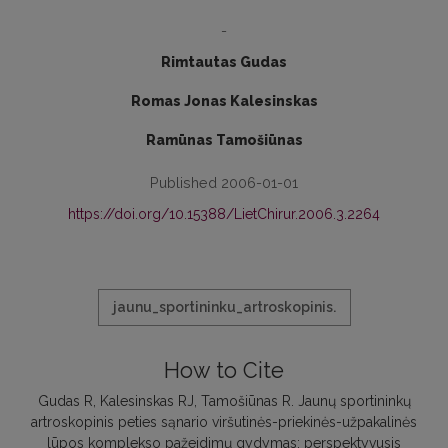
-
Rimtautas Gudas
Romas Jonas Kalesinskas
Ramūnas Tamošiūnas
Published 2006-01-01
https://doi.org/10.15388/LietChirur.2006.3.2264
jaunu_sportininku_artroskopinis.
How to Cite
Gudas R, Kalesinskas RJ, Tamošiūnas R. Jaunų sportininkų
artroskopinis peties sąnario viršutinės-priekinės-užpakalinės
lūpos komplekso pažeidimų gydymas: perspektyvusis