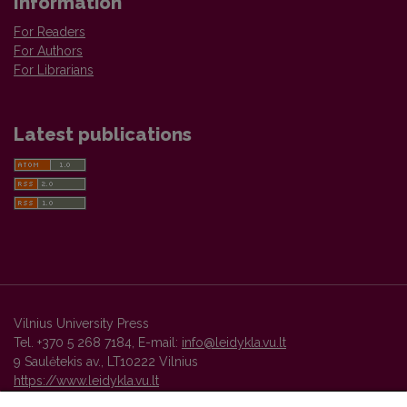
Information
For Readers
For Authors
For Librarians
Latest publications
Vilnius University Press
Tel. +370 5 268 7184, E-mail:
info@leidykla.vu.lt
9 Saulėtekis av., LT10222 Vilnius
https://www.leidykla.vu.lt