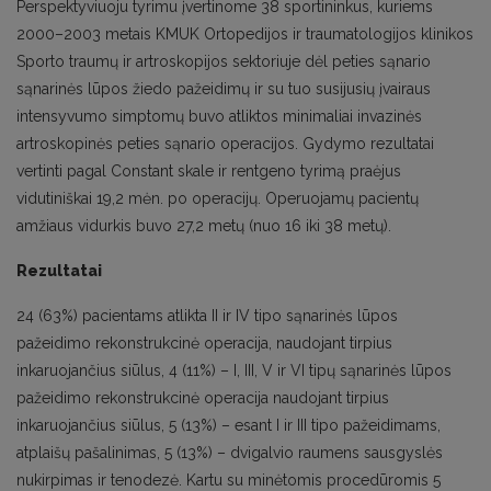
Perspektyviuoju tyrimu įvertinome 38 sportininkus, kuriems
2000–2003 metais KMUK Ortopedijos ir traumatologijos klinikos
Sporto traumų ir artroskopijos sektoriuje dėl peties sąnario
sąnarinės lūpos žiedo pažeidimų ir su tuo susijusių įvairaus
intensyvumo simptomų buvo atliktos minimaliai invazinės
artroskopinės peties sąnario operacijos. Gydymo rezultatai
vertinti pagal Constant skale ir rentgeno tyrimą praėjus
vidutiniškai 19,2 mėn. po operacijų. Operuojamų pacientų
amžiaus vidurkis buvo 27,2 metų (nuo 16 iki 38 metų).
Rezultatai
24 (63%) pacientams atlikta II ir IV tipo sąnarinės lūpos
pažeidimo rekonstrukcinė operacija, naudojant tirpius
inkaruojančius siūlus, 4 (11%) – I, III, V ir VI tipų sąnarinės lūpos
pažeidimo rekonstrukcinė operacija naudojant tirpius
inkaruojančius siūlus, 5 (13%) – esant I ir III tipo pažeidimams,
atplaišų pašalinimas, 5 (13%) – dvigalvio raumens sausgyslės
nukirpimas ir tenodezė. Kartu su minėtomis procedūromis 5