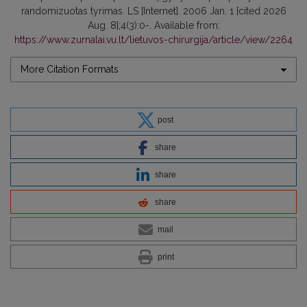
randomizuotas tyrimas. LS [Internet]. 2006 Jan. 1 [cited 2026
Aug. 8];4(3):0-. Available from:
https://www.zurnalai.vu.lt/lietuvos-chirurgija/article/view/2264
More Citation Formats
post
share
share
share
mail
print