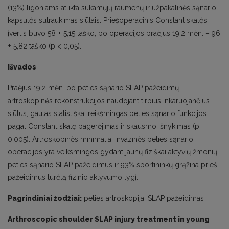
(13%) ligoniams atlikta sukamųjų raumenų ir užpakalinės sąnario
kapsulės sutraukimas siūlais. Priešoperacinis Constant skalės
įvertis buvo 58 ± 5,15 taško, po operacijos praėjus 19,2 mėn. – 96
± 5,82 taško (p < 0,05).
Išvados
Praėjus 19,2 mėn. po peties sąnario SLAP pažeidimų
artroskopinės rekonstrukcijos naudojant tirpius inkaruojančius
siūlus, gautas statistiškai reikšmingas peties sąnario funkcijos
pagal Constant skalę pagerėjimas ir skausmo išnykimas (p =
0,005). Artroskopinės minimaliai invazinės peties sąnario
operacijos yra veiksmingos gydant jaunų fiziškai aktyvių žmonių
peties sąnario SLAP pažeidimus ir 93% sportininkų grąžina prieš
pažeidimus turėtą fizinio aktyvumo lygį.
Pagrindiniai žodžiai:
peties artroskopija, SLAP pažeidimas
Arthroscopic shoulder SLAP injury treatment in young