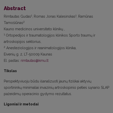
Abstract
1
1
Rimtautas Gudas
, Romas Jonas Kalesinskas
, Ramūnas
2
Tamošiūnas
Kauno medicinos universiteto klinikų ,
1
Ortopedijos ir traumatologijos klinikos Sporto traumų ir
artroskopijos sektorius,
2
Anesteziologijos ir reanimatologijos klinika,
Eivenių g. 2, LT-50009 Kaunas
El. paštas:
rimtautas@kmu.lt
Tikslas
Perspektyviuoju būdu išanalizuoti jaunų fiziškai aktyvių
sportininkų minimaliai invazinių artroskopinio peties sąnario SLAP
pažeidimų operacinio gydymo rezultatus.
Ligoniai ir metodai