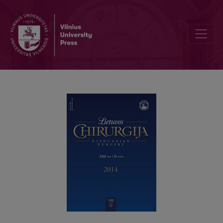
Virškinimo trakto stromos navikų diagnostika ir gydymas