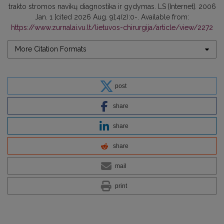
trakto stromos navikų diagnostika ir gydymas. LS [Internet]. 2006
Jan. 1 [cited 2026 Aug. 9];4(2):0-. Available from:
https://www.zurnalai.vu.lt/lietuvos-chirurgija/article/view/2272
More Citation Formats
post
share
share
share
mail
print