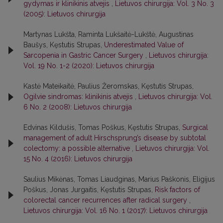
gydymas ir klinikinis atvejis
,
Lietuvos chirurgija: Vol. 3 No. 3
(2005): Lietuvos chirurgija
Martynas Lukšta, Raminta Lukšaitė-Lukštė, Augustinas
Baušys, Kęstutis Strupas,
Underestimated Value of
Sarcopenia in Gastric Cancer Surgery
,
Lietuvos chirurgija:
Vol. 19 No. 1-2 (2020): Lietuvos chirurgija
Kastė Mateikaitė, Paulius Žeromskas, Kęstutis Strupas,
Ogilvie sindromas: klinikinis atvejis
,
Lietuvos chirurgija: Vol.
6 No. 2 (2008): Lietuvos chirurgija
Edvinas Kildušis, Tomas Poškus, Kęstutis Strupas,
Surgical
management of adult Hirschsprung’s disease by subtotal
colectomy: a possible alternative
,
Lietuvos chirurgija: Vol.
15 No. 4 (2016): Lietuvos chirurgija
Saulius Mikėnas, Tomas Liaudginas, Marius Paškonis, Eligijus
Poškus, Jonas Jurgaitis, Kęstutis Strupas,
Risk factors of
colorectal cancer recurrences after radical surgery
,
Lietuvos chirurgija: Vol. 16 No. 1 (2017): Lietuvos chirurgija