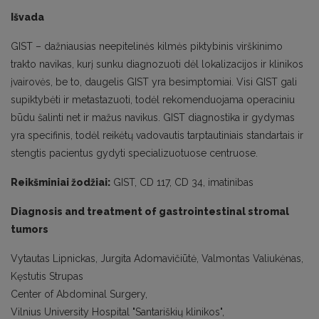
Išvada
GIST – dažniausias neepitelinės kilmės piktybinis virškinimo
trakto navikas, kurį sunku diagnozuoti dėl lokalizacijos ir klinikos
įvairovės, be to, daugelis GIST yra besimptomiai. Visi GIST gali
supiktybėti ir metastazuoti, todėl rekomenduojama operaciniu
būdu šalinti net ir mažus navikus. GIST diagnostika ir gydymas
yra specifinis, todėl reikėtų vadovautis tarptautiniais standartais ir
stengtis pacientus gydyti specializuotuose centruose.
Reikšminiai žodžiai:
GIST, CD 117, CD 34, imatinibas
Diagnosis and treatment of gastrointestinal stromal
tumors
Vytautas Lipnickas, Jurgita Adomavičiūtė, Valmontas Valiukėnas,
Kęstutis Strupas
Center of Abdominal Surgery,
Vilnius University Hospital "Santariškių klinikos",