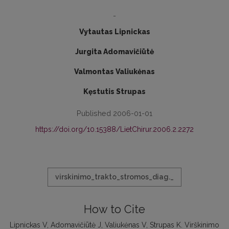
-
Vytautas Lipnickas
Jurgita Adomavičiūtė
Valmontas Valiukėnas
Kęstutis Strupas
Published 2006-01-01
https://doi.org/10.15388/LietChirur.2006.2.2272
virskinimo_trakto_stromos_diag._
How to Cite
Lipnickas V, Adomavičiūtė J, Valiukėnas V, Strupas K. Virškinimo