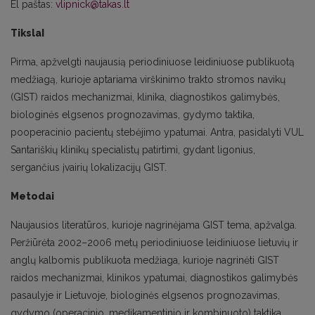
El paštas:
vlipnick@takas.lt
TikslaI
Pirma, apžvelgti naujausią periodiniuose leidiniuose publikuotą
medžiagą, kurioje aptariama virškinimo trakto stromos navikų
(GIST) raidos mechanizmai, klinika, diagnostikos galimybės,
biologinės elgsenos prognozavimas, gydymo taktika,
pooperacinio pacientų stebėjimo ypatumai. Antra, pasidalyti VUL
Santariškių klinikų specialistų patirtimi, gydant ligonius,
sergančius įvairių lokalizacijų GIST.
Metodai
Naujausios literatūros, kurioje nagrinėjama GIST tema, apžvalga.
Peržiūrėta 2002–2006 metų periodiniuose leidiniuose lietuvių ir
anglų kalbomis publikuota medžiaga, kurioje nagrinėti GIST
raidos mechanizmai, klinikos ypatumai, diagnostikos galimybės
pasaulyje ir Lietuvoje, biologinės elgsenos prognozavimas,
gydymo (operacinio, medikamentinio ir kombinuoto) taktika,