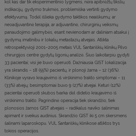
kol kas dar tik eksperimentinio lygmens, nėra apibrėžtų tikslių
indikacijų, gydymo trukmės, problemiška vertinti gydymo
efektyvumą. Todėl išlieka gydymo taktikos neaiškumų: ar
neoadjuvantinė terapija, ar adjuvantinė, chirurginių veiksmų
panaudojimo galimybės, esant nevienodam ar daliniam atsakui į
gydymą imatinibu ir lokalių metastazių atvejais. Atlikta
retrospektyvioji 2001–2005 metais VUL Santariškių klinikų Pilvo
chirurgijos centre gydytų ligonių analizė. Šiuo laikotarpiu gydyti
33 pacientai; visi jie buvo operuoti. Dažniausia GIST lokalizacija
yra skrandis – 18 (55%) pacientų, ir plonoji žarna – 12 (36%).
Klinikoje vyravo kraujavimo iš virškinimo trakto simptomai – 11
(33%) atvejų; besimptomiai buvo 9 (27%) atvejai. Keturi (12%)
pacientai operuoti skubos tvarka dėl didelio kraujavimo iš
virškinimo trakto. Pagrindinė operacija tiek skrandžio, tiek
plonosios žarnos GIST atvejais – radikalus naviko šalinimas
apimant ir sveikus audinius. Skrandžio GIST iki 5 cm skersmens
šalinami laparoskopu. VUL Santariškių klinikose atliktos trys
tokios operacijos.