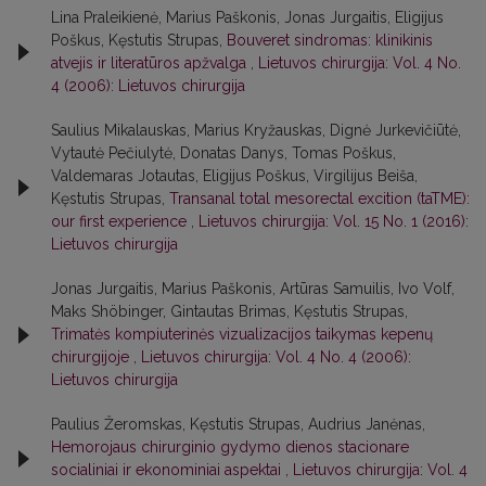
Lina Praleikienė, Marius Paškonis, Jonas Jurgaitis, Eligijus
Poškus, Kęstutis Strupas,
Bouveret sindromas: klinikinis
atvejis ir literatūros apžvalga
,
Lietuvos chirurgija: Vol. 4 No.
4 (2006): Lietuvos chirurgija
Saulius Mikalauskas, Marius Kryžauskas, Dignė Jurkevičiūtė,
Vytautė Pečiulytė, Donatas Danys, Tomas Poškus,
Valdemaras Jotautas, Eligijus Poškus, Virgilijus Beiša,
Kęstutis Strupas,
Transanal total mesorectal excition (taTME):
our first experience
,
Lietuvos chirurgija: Vol. 15 No. 1 (2016):
Lietuvos chirurgija
Jonas Jurgaitis, Marius Paškonis, Artūras Samuilis, Ivo Volf,
Maks Shöbinger, Gintautas Brimas, Kęstutis Strupas,
Trimatės kompiuterinės vizualizacijos taikymas kepenų
chirurgijoje
,
Lietuvos chirurgija: Vol. 4 No. 4 (2006):
Lietuvos chirurgija
Paulius Žeromskas, Kęstutis Strupas, Audrius Janėnas,
Hemorojaus chirurginio gydymo dienos stacionare
socialiniai ir ekonominiai aspektai
,
Lietuvos chirurgija: Vol. 4