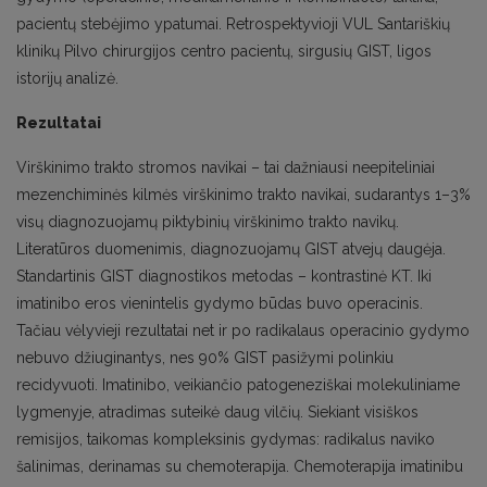
pacientų stebėjimo ypatumai. Retrospektyvioji VUL Santariškių
klinikų Pilvo chirurgijos centro pacientų, sirgusių GIST, ligos
istorijų analizė.
Rezultatai
Virškinimo trakto stromos navikai – tai dažniausi neepiteliniai
mezenchiminės kilmės virškinimo trakto navikai, sudarantys 1–3%
visų diagnozuojamų piktybinių virškinimo trakto navikų.
Literatūros duomenimis, diagnozuojamų GIST atvejų daugėja.
Standartinis GIST diagnostikos metodas – kontrastinė KT. Iki
imatinibo eros vienintelis gydymo būdas buvo operacinis.
Tačiau vėlyvieji rezultatai net ir po radikalaus operacinio gydymo
nebuvo džiuginantys, nes 90% GIST pasižymi polinkiu
recidyvuoti. Imatinibo, veikiančio patogeneziškai molekuliniame
lygmenyje, atradimas suteikė daug vilčių. Siekiant visiškos
remisijos, taikomas kompleksinis gydymas: radikalus naviko
šalinimas, derinamas su chemoterapija. Chemoterapija imatinibu