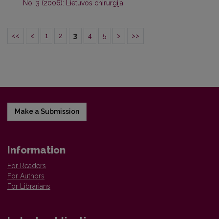
No. 3 (2006): Lietuvos chirurgija
<<
<
1
2
3
4
5
>
>>
Make a Submission
Information
For Readers
For Authors
For Librarians