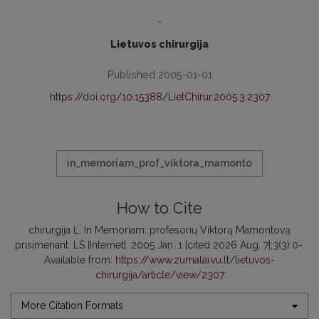
-
Lietuvos chirurgija
Published 2005-01-01
https://doi.org/10.15388/LietChirur.2005.3.2307
in_memoriam_prof_viktora_mamonto
How to Cite
chirurgija L. In Memoriam: profesorių Viktorą Mamontovą
prisimenant. LS [Internet]. 2005 Jan. 1 [cited 2026 Aug. 7];3(3):0-.
Available from:
https://www.zurnalai.vu.lt/lietuvos-
chirurgija/article/view/2307
More Citation Formats