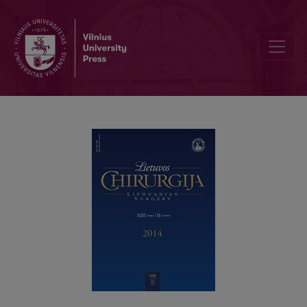
In Memoriam: profesorių Viktorą Mamontovą prisimenant