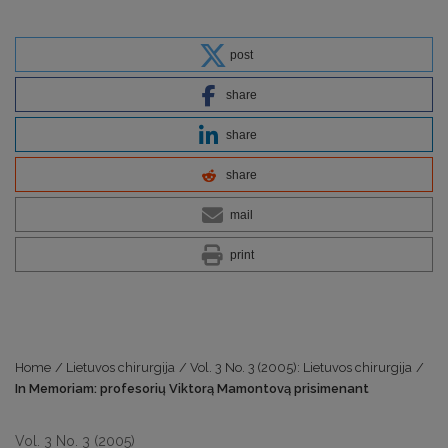
post
share
share
share
mail
print
Home
/
Lietuvos chirurgija
/
Vol. 3 No. 3 (2005): Lietuvos chirurgija
/
In Memoriam: profesorių Viktorą Mamontovą prisimenant
Vol. 3 No. 3 (2005)