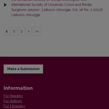
International Society of University Colon and Rectal
Surgeons session
,
Lietuvos chirurgija: Vol. 16 No. 2 (2017):
Lietuvos chirurgija
1
2
3
>
>>
Make a Submission
Information
For Readers
For Authors
For Librarians