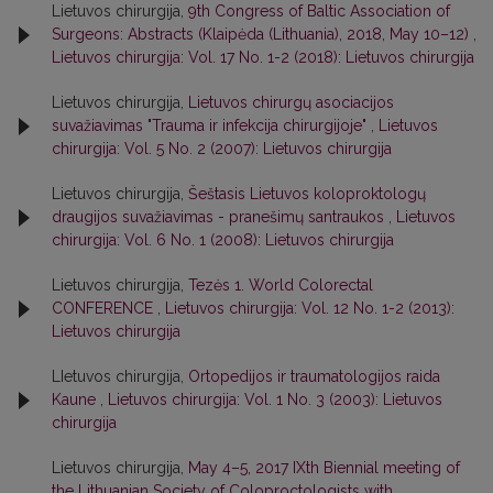
Lietuvos chirurgija,
9th Congress of Baltic Association of
Surgeons: Abstracts (Klaipėda (Lithuania), 2018, May 10–12)
,
Lietuvos chirurgija: Vol. 17 No. 1-2 (2018): Lietuvos chirurgija
Lietuvos chirurgija,
Lietuvos chirurgų asociacijos
suvažiavimas "Trauma ir infekcija chirurgijoje"
,
Lietuvos
chirurgija: Vol. 5 No. 2 (2007): Lietuvos chirurgija
Lietuvos chirurgija,
Šeštasis Lietuvos koloproktologų
draugijos suvažiavimas - pranešimų santraukos
,
Lietuvos
chirurgija: Vol. 6 No. 1 (2008): Lietuvos chirurgija
Lietuvos chirurgija,
Tezės 1. World Colorectal
CONFERENCE
,
Lietuvos chirurgija: Vol. 12 No. 1-2 (2013):
Lietuvos chirurgija
LIetuvos chirurgija,
Ortopedijos ir traumatologijos raida
Kaune
,
Lietuvos chirurgija: Vol. 1 No. 3 (2003): Lietuvos
chirurgija
Lietuvos chirurgija,
May 4–5, 2017 IXth Biennial meeting of
the Lithuanian Society of Coloproctologists with