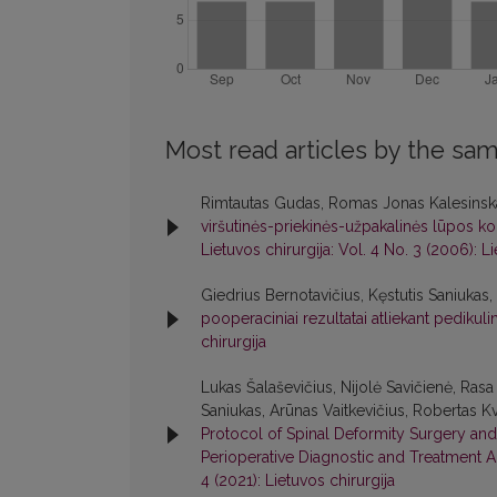
Most read articles by the sam
Rimtautas Gudas, Romas Jonas Kalesins
viršutinės-priekinės-užpakalinės lūpos
Lietuvos chirurgija: Vol. 4 No. 3 (2006): Li
Giedrius Bernotavičius, Kęstutis Saniukas
pooperaciniai rezultatai atliekant pedikulin
chirurgija
Lukas Šalaševičius, Nijolė Savičienė, Rasa
Saniukas, Arūnas Vaitkevičius, Robertas Kv
Protocol of Spinal Deformity Surgery an
Perioperative Diagnostic and Treatment A
4 (2021): Lietuvos chirurgija