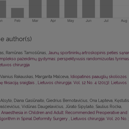
e author(s)
kas, Ramūnas Tamošiūnas,
Jaunų sportininkų artroskopinis peties sąna
 komplekso pažeidimų gydymas: perspektyvusis randomizuotas tyrima
etuvos chirurgija
, Vainius Rakauskas, Margarita Malceva,
Idiopatinės paauglių skoliozės
ę fiksaciją sraigtais
,
Lietuvos chirurgija: Vol. 12 No. 4 (2013): Lietuvos
 Alsytė, Diana Gasiūnaitė, Giedrius Bernotavičius, Ona Lapteva, Kęstutis
aščevičius, Vidūnas Daugelavičius, Jūratė Šipylaitė, Saulius Ročka,
d Anaesthesia in Children and Adult: Recommended Preoperative and
lgorithm in Spinal Deformity Surgery
,
Lietuvos chirurgija: Vol. 20 No. 