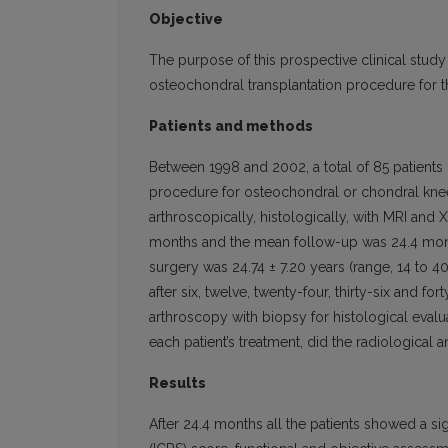
Objective
The purpose of this prospective clinical stu
osteochondral transplantation procedure for the
Patients and methods
Between 1998 and 2002, a total of 85 patient
procedure for osteochondral or chondral knee 
arthroscopically, histologically, with MRI an
months and the mean follow-up was 24.4 month
surgery was 24.74 ± 7.20 years (range, 14 to 
after six, twelve, twenty-four, thirty-six and f
arthroscopy with biopsy for histological evalua
each patient’s treatment, did the radiological a
Results
After 24.4 months all the patients showed a sig