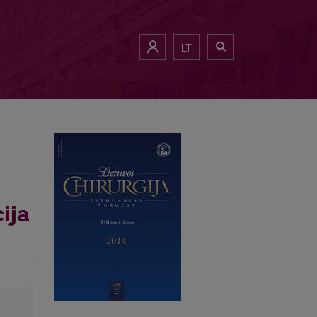
LT
ija