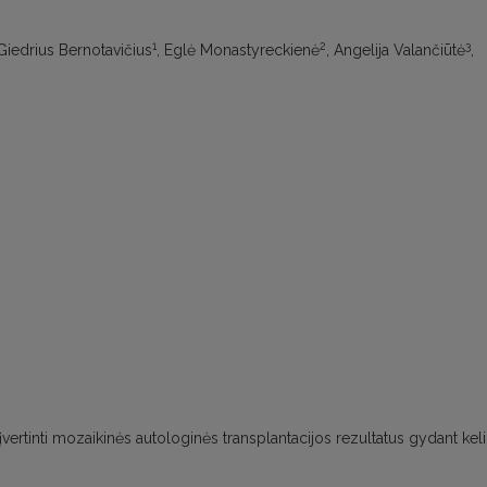
1
2
3
 Giedrius Bernotavičius
, Eglė Monastyreckienė
, Angelija Valančiūtė
,
įvertinti mozaikinės autologinės transplantacijos rezultatus gydant kel