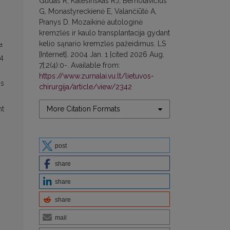
Gudas R, Kalesinskas RJ, Bernotavičius
G, Monastyreckienė E, Valančiūtė A,
Pranys D. Mozaikinė autologinė
kremzlės ir kaulo transplantacija gydant
kelio sąnario kremzlės pažeidimus. LS
±
[Internet]. 2004 Jan. 1 [cited 2026 Aug.
,4
7];2(4):0-. Available from:
https://www.zurnalai.vu.lt/lietuvos-
is
chirurgija/article/view/2342
More Citation Formats
mt
post
share
share
share
mail