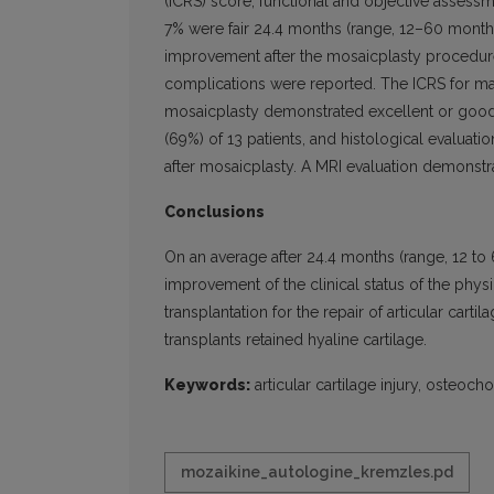
(ICRS) score, functional and objective assess
7% were fair 24.4 months (range, 12–60 months
improvement after the mosaicplasty procedure
complications were reported. The ICRS for ma
mosaicplasty demonstrated excellent or good 
(69%) of 13 patients, and histological evalua
after mosaicplasty. A MRI evaluation demonstr
Conclusions
On an average after 24.4 months (range, 12 to 
improvement of the clinical status of the phys
transplantation for the repair of articular cart
transplants retained hyaline cartilage.
Keywords:
articular cartilage injury, osteoch
mozaikine_autologine_kremzles.pd