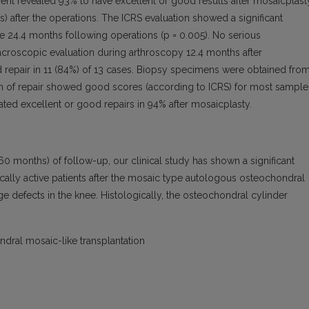
ment revealed 93% to have excellent or good results after mosaicplast
) after the operations. The ICRS evaluation showed a significant
 24.4 months following operations (p = 0.005). No serious
croscopic evaluation during arthroscopy 12.4 months after
repair in 11 (84%) of 13 cases. Biopsy specimens were obtained fro
tion of repair showed good scores (according to ICRS) for most sample
ated excellent or good repairs in 94% after mosaicplasty.
60 months) of follow-up, our clinical study has shown a significant
ically active patients after the mosaic type autologous osteochondral
ilage defects in the knee. Histologically, the osteochondral cylinder
ondral mosaic-like transplantation