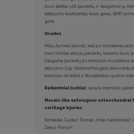
buvo atliktas 11% pacientų, ir daugumos jų (re
atitaisymo koeficientas buvo geras. BMR tyrima
gerai.
Išvados
Mūsų tyrimas parodė, kad po mozaikinės autolo
mėn.) fiziškai aktyvių pacientų, kuriems buvo pa
Dauguma pacientų po kremzlės mozaikinės auto
aktyvumo lygį. Histomorfologinis persodintų tran
kremzlės struktūra ir fibroelastinio audinio inta
Reikšminiai žodžiai:
sąnario kremzlės pažeidi
Mosaic-like autologous osteochondral tr
cartilage injuries
1
1
Rimtautas Gudas
, Romas Jonas Kalesinskas
,
4
Darius Pranys