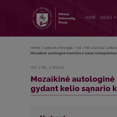
Mozaikinė autologinė kremzlės ir kaulo transplanta
HOME
ISSUES
Home
/
Lietuvos chirurgija
/
Vol. 2 No. 4 (2004): Lietuv
Mozaikinė autologinė kremzlės ir kaulo transplantac
Vol. 2 No. 4 (2004)
Mozaikinė autologinė 
gydant kelio sąnario 