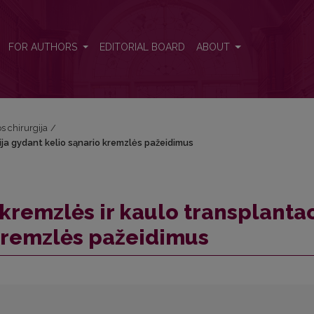
cija gydant kelio sąnario kremzlės pažeidimus
FOR AUTHORS
EDITORIAL BOARD
ABOUT
os chirurgija
/
ija gydant kelio sąnario kremzlės pažeidimus
kremzlės ir kaulo transplantac
kremzlės pažeidimus