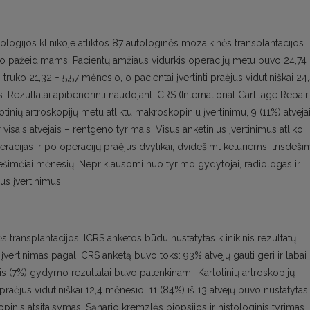
ogijos klinikoje atliktos 87 autologinės mozaikinės transplantacijos
ulo pažeidimams. Pacientų amžiaus vidurkis operacijų metu buvo 24,74 
ruko 21,32 ± 5,57 mėnesio, o pacientai įvertinti praėjus vidutiniškai 24
 Rezultatai apibendrinti naudojant ICRS (International Cartilage Repair
otinių artroskopijų metu atliktu makroskopiniu įvertinimu, 9 (11%) atveja
 visais atvejais – rentgeno tyrimais. Visus anketinius įvertinimus atliko
cijas ir po operacijų praėjus dvylikai, dvidešimt keturiems, trisdeši
ešimčiai mėnesių. Nepriklausomi nuo tyrimo gydytojai, radiologas ir
us įvertinimus.
 transplantacijos, ICRS anketos būdu nustatytas klinikinis rezultatų
 įvertinimas pagal ICRS anketą buvo toks: 93% atvejų gauti geri ir labai
ais (7%) gydymo rezultatai buvo patenkinami. Kartotinių artroskopijų
raėjus vidutiniškai 12,4 mėnesio, 11 (84%) iš 13 atvejų buvo nustatytas
pinis atsitaisymas. Sąnario kremzlės biopsijos ir histologinis tyrimas