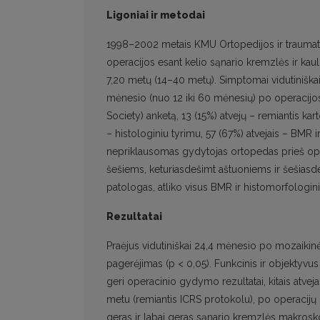
Ligoniai ir metodai
1998–2002 metais KMU Ortopedijos ir traumatol
operacijos esant kelio sąnario kremzlės ir ka
7,20 metų (14–40 metų). Simptomai vidutiniškai t
mėnesio (nuo 12 iki 60 mėnesių) po operacijos.
Society) anketą, 13 (15%) atvejų – remiantis kart
– histologiniu tyrimu, 57 (67%) atvejais – BMR ir
nepriklausomas gydytojas ortopedas prieš opera
šešiems, keturiasdešimt aštuoniems ir šešiasd
patologas, atliko visus BMR ir histomorfologini
Rezultatai
Praėjus vidutiniškai 24,4 mėnesio po mozaikinės
pagerėjimas (p < 0,05). Funkcinis ir objektyvus
geri operacinio gydymo rezultatai, kitais atvej
metu (remiantis ICRS protokolu), po operacijų p
geras ir labai geras sąnario kremzlės makrosko