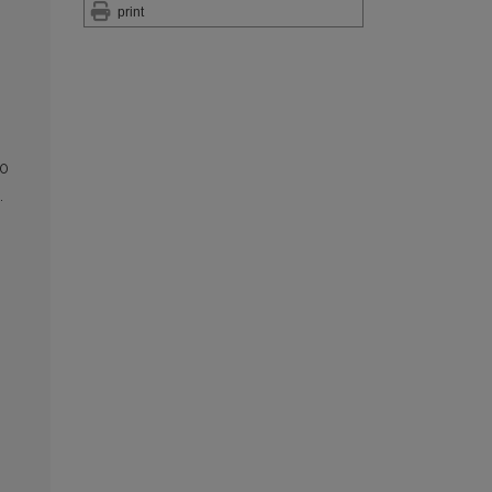
print
60
.