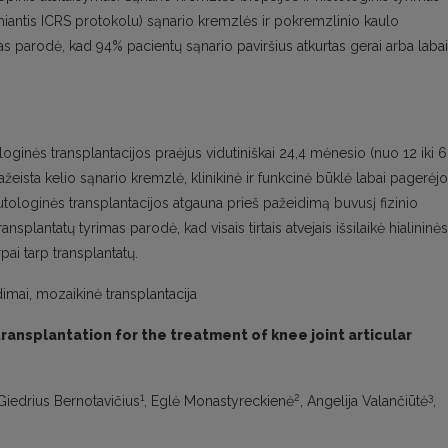
miantis ICRS protokolu) sąnario kremzlės ir pokremzlinio kaulo
s parodė, kad 94% pacientų sąnario paviršius atkurtas gerai arba labai
ginės transplantacijos praėjus vidutiniškai 24,4 mėnesio (nuo 12 iki 
žeista kelio sąnario kremzlė, klinikinė ir funkcinė būklė labai pagerėjo
loginės transplantacijos atgauna prieš pažeidimą buvusį fizinio
splantatų tyrimas parodė, kad visais tirtais atvejais išsilaikė hialininės
rpai tarp transplantatų.
mai, mozaikinė transplantacija
ansplantation for the treatment of knee joint articular
1
2
3
 Giedrius Bernotavičius
, Eglė Monastyreckienė
, Angelija Valančiūtė
,