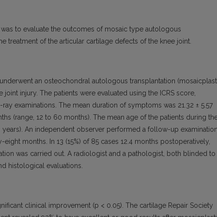
dy was to evaluate the outcomes of mosaic type autologous
 treatment of the articular cartilage defects of the knee joint.
s underwent an osteochondral autologous transplantation (mosaicplast
joint injury. The patients were evaluated using the ICRS score,
d X-ray examinations. The mean duration of symptoms was 21.32 ± 5.57
s (range, 12 to 60 months). The mean age of the patients during th
40 years). An independent observer performed a follow-up examinatio
orty-eight months. In 13 (15%) of 85 cases 12.4 months postoperatively,
tion was carried out. A radiologist and a pathologist, both blinded to
nd histological evaluations.
nificant clinical improvement (p < 0.05). The cartilage Repair Society