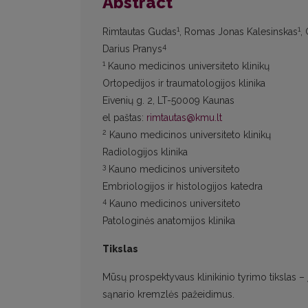
Abstract
1
1
Rimtautas Gudas
, Romas Jonas Kalesinskas
,
4
Darius Pranys
1
Kauno medicinos universiteto klinikų
Ortopedijos ir traumatologijos klinika
Eivenių g. 2, LT-50009 Kaunas
el paštas:
rimtautas@kmu.lt
2
Kauno medicinos universiteto klinikų
Radiologijos klinika
3
Kauno medicinos universiteto
Embriologijos ir histologijos katedra
4
Kauno medicinos universiteto
Patologinės anatomijos klinika
Tikslas
Mūsų prospektyvaus klinikinio tyrimo tikslas – 
sąnario kremzlės pažeidimus.