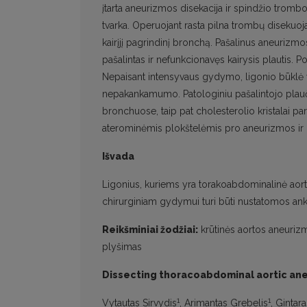
įtarta aneurizmos disekacija ir spindžio trom
tvarka. Operuojant rasta pilna trombų disekuoja
kairįjį pagrindinį bronchą. Pašalinus aneurizmo
pašalintas ir nefunkcionavęs kairysis plautis. P
Nepaisant intensyvaus gydymo, ligonio būklė v
nepakankamumo. Patologiniu pašalintojo plaučio 
bronchuose, taip pat cholesterolio kristalai p
aterominėmis plokštelėmis pro aneurizmos ir 
Išvada
Ligonius, kuriems yra torakoabdominalinė aortos 
chirurginiam gydymui turi būti nustatomos anks
Reikšminiai žodžiai:
krūtinės aortos aneurizm
plyšimas
Dissecting thoracoabdominal aortic ane
1
1
Vytautas Sirvydis
, Arimantas Grebelis
, Gintar