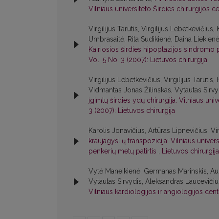
Vilniaus universiteto Širdies chirurgijos c
Virgilijus Tarutis, Virgilijus Lebetkevičiu
Umbrasaitė, Rita Sudikienė, Daina Liekienė
Kairiosios širdies hipoplazijos sindromo
Vol. 5 No. 3 (2007): Lietuvos chirurgija
Virgilijus Lebetkevičius, Virgilijus Tarutis
Vidmantas Jonas Žilinskas, Vytautas Sirvy
įgimtų širdies ydų chirurgija: Vilniaus univ
3 (2007): Lietuvos chirurgija
Karolis Jonavičius, Artūras Lipnevičius, Vir
kraujagyslių transpozicija: Vilniaus univers
penkerių metų patirtis
,
Lietuvos chirurgija
Vytė Maneikienė, Germanas Marinskis, Audri
Vytautas Sirvydis, Aleksandras Laucevičiu
Vilniaus kardiologijos ir angiologijos cent