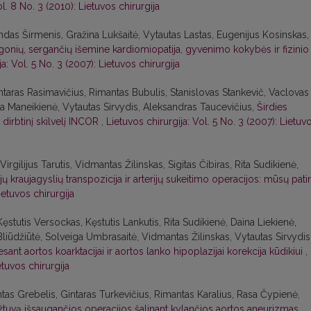
ol. 8 No. 3 (2010): Lietuvos chirurgija
ndas Širmenis, Gražina Lukšaitė, Vytautas Lastas, Eugenijus Kosinskas,
gonių, sergančių išemine kardiomiopatija, gyvenimo kokybės ir fizinio
ja: Vol. 5 No. 3 (2007): Lietuvos chirurgija
ntaras Rasimavičius, Rimantas Bubulis, Stanislovas Stankevič, Vaclovas
ja Maneikienė, Vytautas Sirvydis, Aleksandras Taucevičius,
Širdies
rbtinį skilvelį INCOR
,
Lietuvos chirurgija: Vol. 5 No. 3 (2007): Lietuv
Virgilijus Tarutis, Vidmantas Žilinskas, Sigitas Čibiras, Rita Sudikienė,
ų kraujagyslių transpozicija ir arterijų sukeitimo operacijos: mūsų patir
ietuvos chirurgija
, Kęstutis Versockas, Kęstutis Lankutis, Rita Sudikienė, Daina Liekienė,
 Bliūdžiūtė, Solveiga Umbrasaitė, Vidmantas Žilinskas, Vytautas Sirvydis
ant aortos koarktacijai ir aortos lanko hipoplazijai korekcija kūdikiui
,
etuvos chirurgija
tas Grebelis, Gintaras Turkevičius, Rimantas Karalius, Rasa Čypienė,
žtuvą išsaugančios operacijos šalinant kylančios aortos aneurizmas