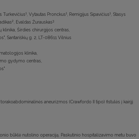
1
1
1
as Turkevičius
, Vytautas Pronckus
, Remigijus Sipavičius
, Stasys
2
3
Radikas
, Evaldas Žurauskas
ų klinika, Širdies chirurgijos centras,
os", Santariškių g. 2, LT-08611 Vilnius
matologijos klinika,
ausmo gydymo centras,
os"
akoabdominalinės aneurizmos (Crawfordo II tipo) fistulės į kairįjį
 ligonio būklė nutolino operaciją. Paskutinio hospitalizavimo metu buvo