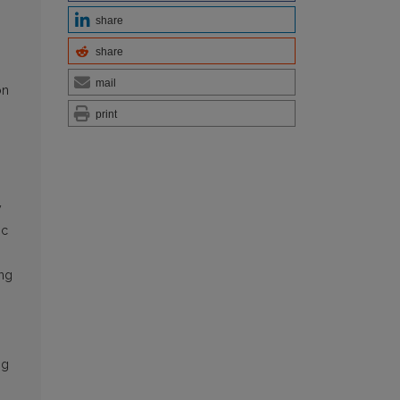
share
share
mail
on
print
y
ic
ing
ng