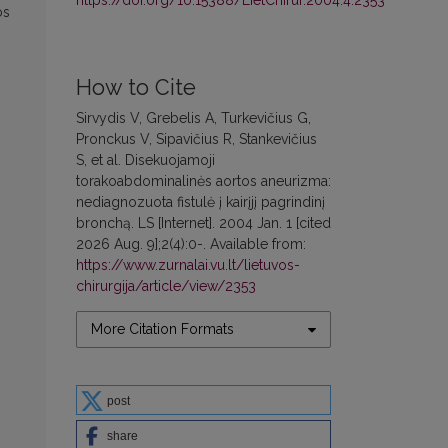
https://doi.org/10.15388/LietChirur.2004.4.2353
os
How to Cite
Sirvydis V, Grebelis A, Turkevičius G,
Pronckus V, Sipavičius R, Stankevičius
S, et al. Disekuojamoji
torakoabdominalinės aortos aneurizma:
nediagnozuota fistulė į kairįjį pagrindinį
bronchą. LS [Internet]. 2004 Jan. 1 [cited
2026 Aug. 9];2(4):0-. Available from:
https://www.zurnalai.vu.lt/lietuvos-
chirurgija/article/view/2353
More Citation Formats
post
share