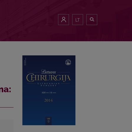
LT
ma: