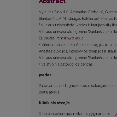
Abstract
1
1
Vytautas Sirvydis
, Arimantas Grebelis
, Gintar
2
2
Stankevičius
, Mindaugas Balčiūnas
, Povilas 
1
Vilniaus universiteto Širdies ir kraujagyslių lig
Vilniaus universiteto ligoninė "Santariškių klinik
El. paštas:
remsip@takas.lt
2
Vilniaus universiteto Anesteziologijos ir reani
Anesteziologijos, intensyvios terapijos ir sk
Vilniaus universiteto ligoninė "Santariškių klinik
3
Valstybinis patologijos centras
Įvadas
Pateikiamas nediagnozuotos disekuojamosios tor
plautį atvejis.
Klinikinis atvejis
Didelė intervencijos rizika ir sąlyginai stabili