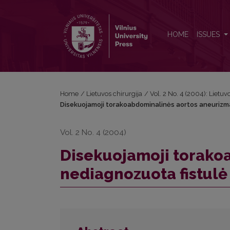
Disekuojamoji torakoabdominalinės aortos aneurizma:
HOME
ISSUES
Home
/
Lietuvos chirurgija
/
Vol. 2 No. 4 (2004): Lietuv
Disekuojamoji torakoabdominalinės aortos aneurizma: 
Vol. 2 No. 4 (2004)
Disekuojamoji torako
nediagnozuota fistulė 