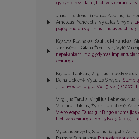
gydymo rezultatai
,
Lietuvos chirurgija: V
Julius Treideris, Rimantas Karalius, Raimo
Arnoldas Pranckietis, Vytautas Sirvydis,
Li
pajėgumo palyginimas
,
Lietuvos chirurgi
Kęstutis Ručinskas, Saulius Miniauskas, Gi
Jurkuvėnas, Gitana Žemaitytė, Vytė Valeri
nepakankamumo gydymas implantuojant di
chirurgija
Kęstutis Lankutis, Virgilijus Lebetkevičius, 
Daina Liekienė, Vytautas Sirvydis,
Stambiųj
,
Lietuvos chirurgija: Vol. 5 No. 3 (2007): L
Virgilijus Tarutis, Virgilijus Lebetkevičius
Virginijus Jakutis, Žydrė Jurgelienė, Asta
Vieno etapo Taussig ir Bingo anomalijos es
Lietuvos chirurgija: Vol. 5 No. 3 (2007): Li
Vytautas Sirvydis, Saulius Raugelė, Ariman
Palmyra Semėnienė,
Pirmosios aortos vo