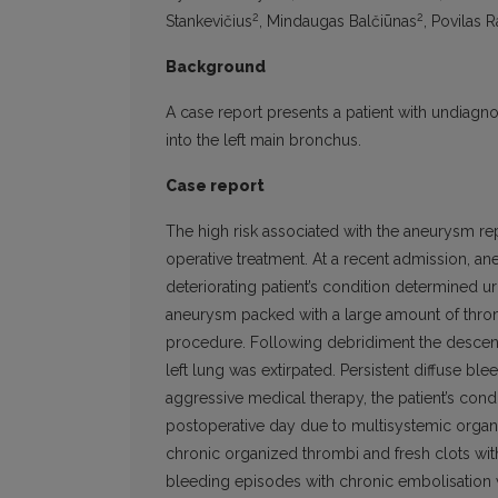
2
2
Stankevičius
, Mindaugas Balčiūnas
, Povilas 
Background
A case report presents a patient with undiagn
into the left main bronchus.
Case report
The high risk associated with the aneurysm repa
operative treatment. At a recent admission, 
deteriorating patient’s condition determined u
aneurysm packed with a large amount of thromb
procedure. Following debridiment the descendi
left lung was extirpated. Persistent diffuse b
aggressive medical therapy, the patient’s con
postoperative day due to multisystemic organ f
chronic organized thrombi and fresh clots wit
bleeding episodes with chronic embolisation 