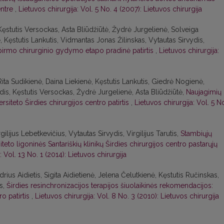
entre
,
Lietuvos chirurgija: Vol. 5 No. 4 (2007): Lietuvos chirurgija
s, Kęstutis Versockas, Asta Bliūdžiūtė, Žydrė Jurgelienė, Solveiga
, Kęstutis Lankutis, Vidmantas Jonas Žilinskas, Vytautas Sirvydis,
 pirmo chirurginio gydymo etapo pradinė patirtis
,
Lietuvos chirurgija:
, Rita Sudikienė, Daina Liekienė, Kęstutis Lankutis, Giedrė Nogienė,
dis, Kęstutis Versockas, Žydrė Jurgelienė, Asta Bliūdžiūtė,
Naujagimių
ersiteto Širdies chirurgijos centro patirtis
,
Lietuvos chirurgija: Vol. 5 N
gilijus Lebetkevičius, Vytautas Sirvydis, Virgilijus Tarutis,
Stambiųjų
iteto ligoninės Santariškių klinikų Širdies chirurgijos centro pastarųjų
: Vol. 13 No. 1 (2014): Lietuvos chirurgija
us Aidietis, Sigita Aidietienė, Jelena Čelutkienė, Kęstutis Ručinskas,
s,
Širdies resinchronizacijos terapijos šiuolaikinės rekomendacijos:
ro patirtis
,
Lietuvos chirurgija: Vol. 8 No. 3 (2010): Lietuvos chirurgija