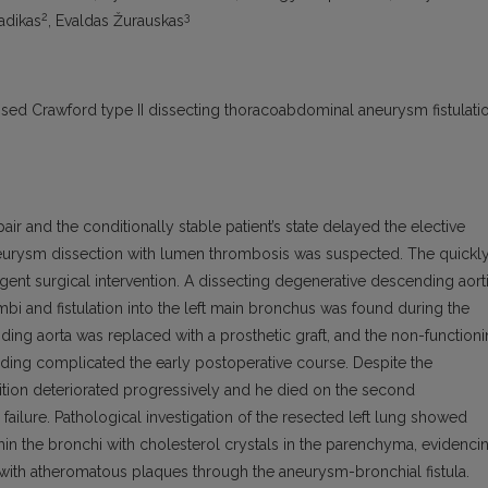
2
3
Radikas
, Evaldas Žurauskas
osed Crawford type II dissecting thoracoabdominal aneurysm fistulati
ir and the conditionally stable patient’s state delayed the elective
aneurysm dissection with lumen thrombosis was suspected. The quickl
rgent surgical intervention. A dissecting degenerative descending aort
i and fistulation into the left main bronchus was found during the
ng aorta was replaced with a prosthetic graft, and the non-function
leeding complicated the early postoperative course. Despite the
dition deteriorated progressively and he died on the second
ailure. Pathological investigation of the resected left lung showed
hin the bronchi with cholesterol crystals in the parenchyma, evidenci
with atheromatous plaques through the aneurysm-bronchial fistula.