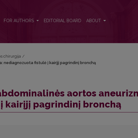
 nediagnozuota fistulė į kairįjį pagrindinį bronchą
FOR AUTHORS
EDITORIAL BOARD
ABOUT
os chirurgija
/
nediagnozuota fistulė į kairįjį pagrindinį bronchą
abdominalinės aortos aneuriz
į kairįjį pagrindinį bronchą