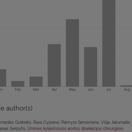
e author(s)
Arimantas Grebelis, Rasa Čypienė, Palmyra Semėnienė, Vilija Jakumaitė,
anas Šerpytis,
Ūminės kylančiosios aortos disekacijos chirurginio