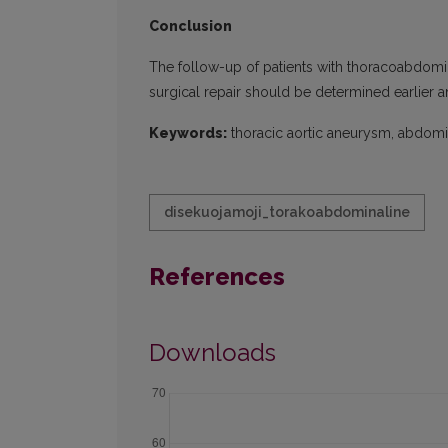
Conclusion
The follow-up of patients with thoracoabdomin
surgical repair should be determined earlier 
Keywords:
thoracic aortic aneurysm, abdomin
disekuojamoji_torakoabdominaline
References
Downloads