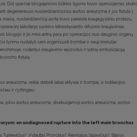
bozė. Dėl sparčiai blogėjančios būklės ligonis buvo operuojamas skub
nti degeneravusi nusileidžiančiosios aortos aneurizma ir jos fistulė į
s maišą, nusileidžiančioji aorta buvo pakeista kraujagysliniu protezu,
ooperacinį laikotarpį sunkino tebesitęsiantis difuzinis kraujavimas.
is blogėjo ir jis mirė antrą parą po operacijos nuo dauginio organų
tyrimu nustatyti seni organizuoti trombai ir nauji krešuliai
arenchimoje, rodantys kraujavimo epizodus ir lėtinę embolizaciją
broncho fistulę.
aneurizma, reikia stebėti labai aktyviai ir trumpai, o indikacijos
čiau ir ryžtingiau.
a, pilvo aortos aneurizma, disekuojamoji aortos aneurizma, aortos
urysm: an undiagnosed rupture into the left main bronchus
1
1
1
as Turkevičius
, Vytautas Pronckus
, Remigijus Sipavičius
, Stasys