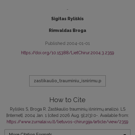
-
Sigitas Ryliškis
Rimvaldas Broga
Published 2004-01-01
https://doi.org/10.15388/LietChirur.2004.3.2359
zastikaulio_trauminiu_isnirimu.p
How to Cite
Ryliškis S, Broga R. Žastikaulio trauminių išnirimų analizė. LS
[Internet]. 2004 Jan. 1 [cited 2026 Aug. 9];2(3):0-. Available from:
https://www.zurnalai.vu.lt/lietuvos-chirurgija/article/view/2359
More Citation Formats