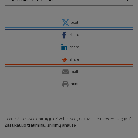
post
share
share
share
mail
print
Home
/
Lietuvos chirurgija
/
Vol. 2 No. 3 (2004): Lietuvos chirurgija
/
Žastikaulio trauminių išnirimų analizė