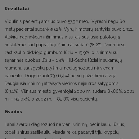
Rezultatai
Vidutinis pacientų amžius buvo 57,92 metų. Vyresni negu 60
metų pacientai sudarė 49,2%. Vyrų ir moterų santykis buvo 1,31:1.
Atskirai nagrinėdami išnirimus ir su jais susijusią patologiją
nustatėme, kad paprastieji išnirimai sudarė 78,2%, išnirimai su
žastikaulio didžiojo gumburo lūžiu – 19,9%, o išnirimai su
sąnarinės duobės lūžiu – 1,4%. Hill-Sachs lūžiai ir sukamųjų
raumenų sausgyslių plyšimai nediagnozuoti nė vienam
pacientui. Diagnozuoti 73 (11,4%) nervų pažeidimo atvejai.
Daugiausia išnirimų atitaisyta vietinės nejautros salygomis
(89,1%). Vilniaus miesto gyventojai 2000 m. sudarė 87,86%, 2001
m. – 92,03%, o 2002 m. – 82,8% visų pacientų.
Išvados
Labai svarbu diagnozuoti ne vien išnirimą, bet ir kaulų lūžius,
todėl išnirus žastikauliui visada reikia padaryti trijų krypčių