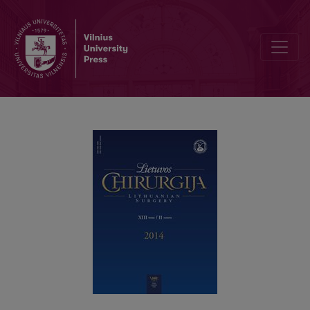
Žastikaulio trauminių išnirimų analizė