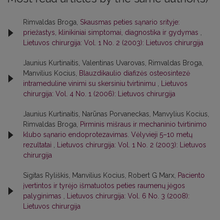
Rimvaldas Broga,
Skausmas peties sąnario srityje:
priežastys, klinikiniai simptomai, diagnostika ir gydymas
,
Lietuvos chirurgija: Vol. 1 No. 2 (2003): Lietuvos chirurgija
Jaunius Kurtinaitis, Valentinas Uvarovas, Rimvaldas Broga,
Manvilius Kocius,
Blauzdikaulio diafizės osteosintezė
intrameduline vinimi su skersiniu tvirtinimu
,
Lietuvos
chirurgija: Vol. 4 No. 1 (2006): Lietuvos chirurgija
Jaunius Kurtinaitis, Narūnas Porvaneckas, Manvylius Kocius,
Rimvaldas Broga,
Pirminis mišraus ir mechaninio tvirtinimo
klubo sąnario endoprotezavimas. Vėlyvieji 5–10 metų
rezultatai
,
Lietuvos chirurgija: Vol. 1 No. 2 (2003): Lietuvos
chirurgija
Sigitas Ryliškis, Manvilius Kocius, Robert G Marx,
Paciento
įvertintos ir tyrėjo išmatuotos peties raumenų jėgos
palyginimas
,
Lietuvos chirurgija: Vol. 6 No. 3 (2008):
Lietuvos chirurgija