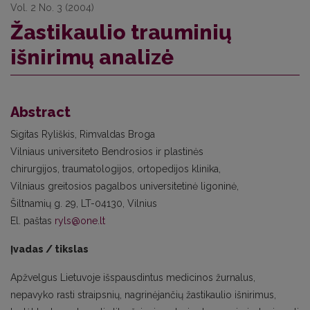
Vol. 2 No. 3 (2004)
Žastikaulio trauminių
išnirimų analizė
Abstract
Sigitas Ryliškis, Rimvaldas Broga
Vilniaus universiteto Bendrosios ir plastinės
chirurgijos, traumatologijos, ortopedijos klinika,
Vilniaus greitosios pagalbos universitetinė ligoninė,
Šiltnamių g. 29, LT-04130, Vilnius
El. paštas
ryls@one.lt
Įvadas / tikslas
Apžvelgus Lietuvoje išspausdintus medicinos žurnalus,
nepavyko rasti straipsnių, nagrinėjančių žastikaulio išnirimus,