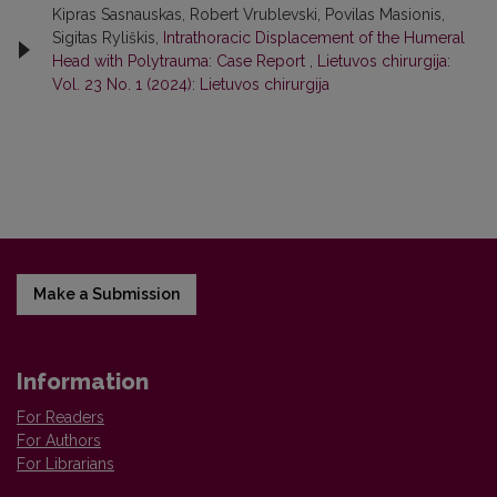
Kipras Sasnauskas, Robert Vrublevski, Povilas Masionis,
Sigitas Ryliškis,
Intrathoracic Displacement of the Humeral
Head with Polytrauma: Case Report
,
Lietuvos chirurgija:
Vol. 23 No. 1 (2024): Lietuvos chirurgija
Make a Submission
Information
For Readers
For Authors
For Librarians