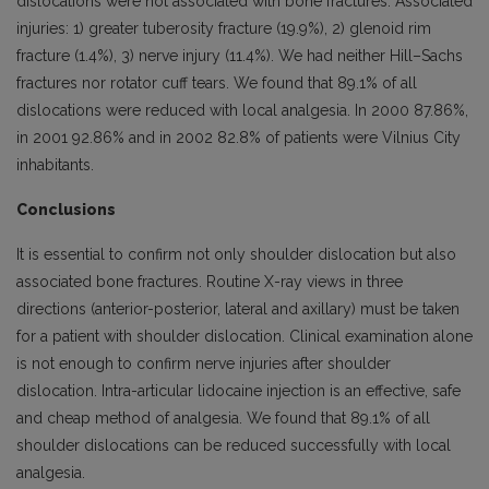
dislocations were not associated with bone fractures. Associated
injuries: 1) greater tuberosity fracture (19.9%), 2) glenoid rim
fracture (1.4%), 3) nerve injury (11.4%). We had neither Hill–Sachs
fractures nor rotator cuff tears. We found that 89.1% of all
dislocations were reduced with local analgesia. In 2000 87.86%,
in 2001 92.86% and in 2002 82.8% of patients were Vilnius City
inhabitants.
Conclusions
It is essential to confirm not only shoulder dislocation but also
associated bone fractures. Routine X-ray views in three
directions (anterior-posterior, lateral and axillary) must be taken
for a patient with shoulder dislocation. Clinical examination alone
is not enough to confirm nerve injuries after shoulder
dislocation. Intra-articular lidocaine injection is an effective, safe
and cheap method of analgesia. We found that 89.1% of all
shoulder dislocations can be reduced successfully with local
analgesia.