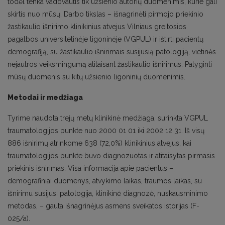
todėl tenka vadovautis tik užsienio autorių duomenimis, kurie gali
skirtis nuo mūsų. Darbo tikslas – išnagrinėti pirmojo priekinio
žastikaulio išnirimo klinikinius atvejus Vilniaus greitosios
pagalbos universitetinėje ligoninėje (VGPUL) ir ištirti pacientų
demografiją, su žastikaulio išnirimais susijusią patologiją, vietinės
nejautros veiksmingumą atitaisant žastikaulio išnirimus. Palyginti
mūsų duomenis su kitų užsienio ligoninių duomenimis.
Metodai ir medžiaga
Tyrime naudota trejų metų klinikinė medžiaga, surinkta VGPUL
traumatologijos punkte nuo 2000 01 01 iki 2002 12 31. Iš visų
886 išnirimų atrinkome 638 (72,0%) klinikinius atvejus, kai
traumatologijos punkte buvo diagnozuotas ir atitaisytas pirmasis
priekinis išnirimas. Visa informacija apie pacientus –
demografiniai duomenys, atvykimo laikas, traumos laikas, su
išnirimu susijusi patologija, klinikinė diagnozė, nuskausminimo
metodas, – gauta išnagrinėjus asmens sveikatos istorijas (F-
025/a).