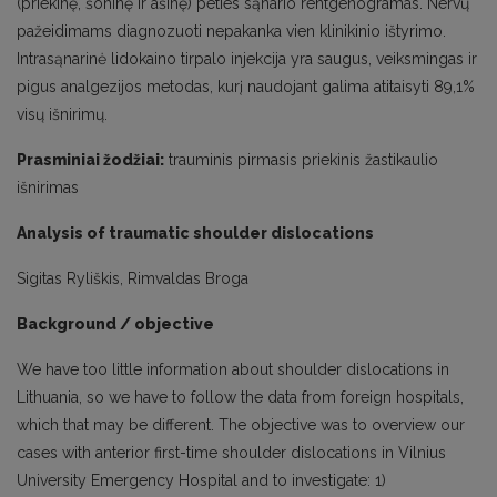
(priekinę, šoninę ir ašinę) peties sąnario rentgenogramas. Nervų
pažeidimams diagnozuoti nepakanka vien klinikinio ištyrimo.
Intrasąnarinė lidokaino tirpalo injekcija yra saugus, veiksmingas ir
pigus analgezijos metodas, kurį naudojant galima atitaisyti 89,1%
visų išnirimų.
Prasminiai žodžiai:
trauminis pirmasis priekinis žastikaulio
išnirimas
Analysis of traumatic shoulder dislocations
Sigitas Ryliškis, Rimvaldas Broga
Background / objective
We have too little information about shoulder dislocations in
Lithuania, so we have to follow the data from foreign hospitals,
which that may be different. The objective was to overview our
cases with anterior first-time shoulder dislocations in Vilnius
University Emergency Hospital and to investigate: 1)