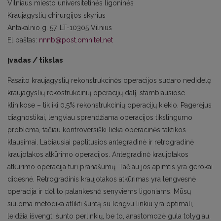
Vilniaus miesto universitetinės ligoninės
Kraujagyslių chirurgijos skyrius
Antakalnio g. 57, LT-10305 Vilnius
El paštas:
nnnb@post.omnitel.net
Įvadas / tikslas
Pasaito kraujagyslių rekonstrukcinės operacijos sudaro nedidelę
kraujagyslių rekostrukcinių operacijų dalį, stambiausiose
klinikose – tik iki 0,5% rekonstrukcinių operacijų kiekio. Pagerėjus
diagnostikai, lengviau sprendžiama operacijos tikslingumo
problema, tačiau kontroversiški lieka operacinės taktikos
klausimai. Labiausiai paplitusios antegradinė ir retrogradinė
kraujotakos atkūrimo operacijos. Antegradinė kraujotakos
atkūrimo operacija turi pranašumų. Tačiau jos apimtis yra gerokai
didesnė. Retrogradinis kraujotakos atkūrimas yra lengvesnė
operacija ir dėl to palankesnė senyviems ligoniams. Mūsų
siūloma metodika atlikti šuntą su lengvu linkiu yra optimali,
leidžia išvengti šunto perlinkių, be to, anastomozė gula tolygiau,