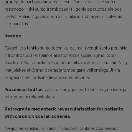
grupėje, kuriai buvo siuvamas tiesus šuntas, pasitaikė viena
restenozė ir dvi šunto trombozės (1 ligonis operuotas skubos
tvarka). Vėliau išgyvenamumas, klinikinis ir ultragarsinis efektas
liko panašūs.
Išvados
Taikant ilgo lenkto šunto techniką, galima išvengti šunto perlinkio
ir trombozės ar distalinės anastomozės susiaurėjimo, todėl
naudojant šią techniką retrogradinė pilvo aortos visceralinių šakų
kraujotakos atkūrimo operacija tampa gana veiksminga. Ji yra
saugesnė, nei tradicinė tiesaus šunto technika.
Prasminiai žodžiai:
pasaito kraujagyslės, lėtinė žarnyno išemija,
retrogradinė rekonstrukcija
Retrograde mezenteric revascularisation for patients
with chronic visceral ischemia
Nerijus Bičkauskas, Gintaras Žukauskas, Gintaras Apanavičius,