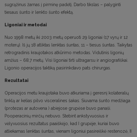
sugrąžinus žarnas į pirminę padėtį. Darbo tikslas – palyginti
tiesaus šunto ir lenkto šunto efektą.
Ligoniai ir metodai
Nuo 1998 metų iki 2003 metų operuoti 29 ligoniai (17 vyrų ir 12
moterų). Iš jų 18 atliktas lenktas šuntas, 11 – tiesus šuntas. Taikytas
retrogradinis kraujotakos atkūrimo metodas. Vidutinis ligonių
amžius – 68,7 metų. Visi ligoniai tirti ultragarsu ir angiografiškai.
Ligonio operacijos taktiką pasirinkdavo pats chirurgas.
Rezultatai
Operacijos metu kraujotaka buvo atkuriama į geresnį kolateralių
tinklą ar kelias pilvo visceralines šakas. Siuvama šunto medžiaga
(protezas ar autovena ) abiejose grupėse buvo panaši.
Pooperacinių mirčių nebuvo. Stebint ankstyvuosius ir
vėlyvuosius rezultatus paaiškėjo, kad I grupėje, kuriai buvo
atliekamas lenktas šuntas, vienam ligoniui pasireiškė restenozė, II