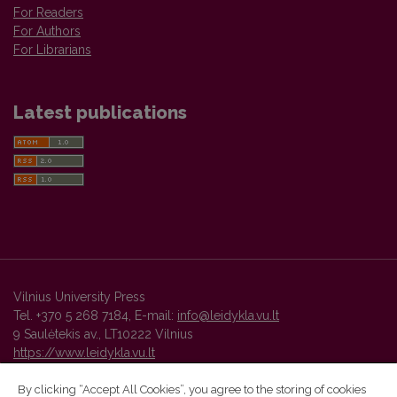
For Readers
For Authors
For Librarians
Latest publications
Vilnius University Press
Tel. +370 5 268 7184, E-mail:
info@leidykla.vu.lt
9 Saulėtekis av., LT10222 Vilnius
https://www.leidykla.vu.lt
By clicking “Accept All Cookies”, you agree to the storing of cookies