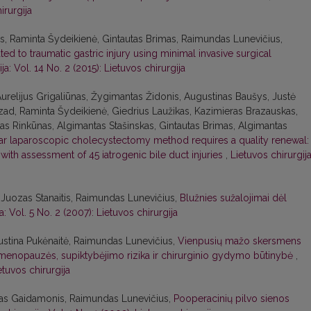
irurgija
as, Raminta Šydeikienė, Gintautas Brimas, Raimundas Lunevičius,
d to traumatic gastric injury using minimal invasive surgical
ja: Vol. 14 No. 2 (2015): Lietuvos chirurgija
urelijus Grigaliūnas, Žygimantas Židonis, Augustinas Baušys, Justė
ad, Raminta Šydeikienė, Giedrius Laužikas, Kazimieras Brazauskas,
anas Rinkūnas, Algimantas Stašinskas, Gintautas Brimas, Algimantas
lar laparoscopic cholecystectomy method requires a quality renewal:
ith assessment of 45 iatrogenic bile duct injuries
,
Lietuvos chirurgija
uozas Stanaitis, Raimundas Lunevičius,
Blužnies sužalojimai dėl
a: Vol. 5 No. 2 (2007): Lietuvos chirurgija
 Justina Pukėnaitė, Raimundas Lunevičius,
Vienpusių mažo skersmens
 menopauzės, supiktybėjimo rizika ir chirurginio gydymo būtinybė
,
etuvos chirurgija
ndas Gaidamonis, Raimundas Lunevičius,
Pooperacinių pilvo sienos