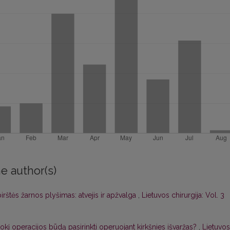
e author(s)
irštės žarnos plyšimas: atvejis ir apžvalga
,
Lietuvos chirurgija: Vol. 3
okį operacijos būdą pasirinkti operuojant kirkšnies išvaržas?
,
Lietuvos