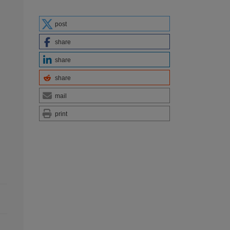
post
share
share
share
mail
print