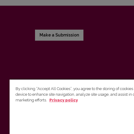
Make a Submission
By clicking “Accept All Cookies”, you agree to the storing of cookies
device to enhance site navigation, analyze site usage, and assist in 
Vilnius University Press
marketing efforts.
Privacy policy
Tel. +370 5 268 7184, E-mail:
info@leidykla.vu.lt
9 Saulėtekis av., LT10222 Vilnius
https://www.leidykla.vu.lt