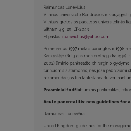
Raimundas Lunevičius
Vilniaus universiteto Bendrosios ir kraujagyslių 
Vilniaus greitosios pagalbos universitetinės lig
Šiltnamių g. 29, LT-2043
El paštas:
rlunevichus@yahoo.com
Primenamos 1997 metais parengtos ir 1998 met
Karalystėje (Britų gastroenterologų draugija) ir
2002) ūminio pankreatito chirurginio gydymo
turinčiomis sistemomis, nes jose pabrėžiami skir
rekomendacijos turi tapti standartu vertinant
Prasminiai žodžiai:
ūminis pankreatitas, rek
Acute pancreatitis: new guidelines for 
Raimundas Lunevičius
United Kingdom guidelines for the management