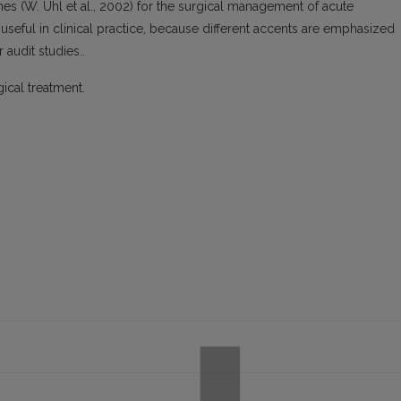
es (W. Uhl et al., 2002) for the surgical management of acute
 useful in clinical practice, because different accents are emphasized
 audit studies..
gical treatment.