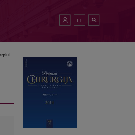
LT
rpiui
m