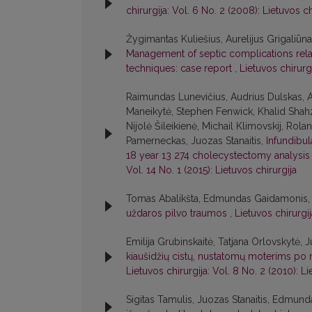
chirurgija: Vol. 6 No. 2 (2008): Lietuvos ch
Žygimantas Kuliešius, Aurelijus Grigaliūn
Management of septic complications relate
techniques: case report
,
Lietuvos chirurgi
Raimundas Lunevičius, Audrius Dulskas, A
Maneikytė, Stephen Fenwick, Khalid Shahz
Nijolė Šileikienė, Michail Klimovskij, Rol
Pamerneckas, Juozas Stanaitis,
Infundibu
18 year 13 274 cholecystectomy analysis w
Vol. 14 No. 1 (2015): Lietuvos chirurgija
Tomas Abalikšta, Edmundas Gaidamonis, J
uždaros pilvo traumos
,
Lietuvos chirurgij
Emilija Grubinskaitė, Tatjana Orlovskytė,
kiaušidžių cistų, nustatomų moterims po
Lietuvos chirurgija: Vol. 8 No. 2 (2010): Li
Sigitas Tamulis, Juozas Stanaitis, Edmu