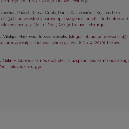
chirurgija: Vol. 1 No. 1 (2003): Lietuvos chirurgija
avičius, Rakesh Kumar Gupta, Darius Kazanavičius, Kęstutis Petrulis,
 of 154 hand-assisted laparoscopic surgeries for left sided colon and
Lietuvos chirurgija: Vol. 12 No. 3 (2013): Lietuvos chirurgija
 Vitalijus Markovas, Juozas Stanaitis,
Įstrigusi obturatorinė išvarža 49-
teratūros apžvalga
,
Lietuvos chirurgija: Vol. 8 No. 4 (2010): Lietuvos
s,
Galinės klubinės žarnos obstrukcinis užspaudimas kirmėlinės ataug
08): Lietuvos chirurgija