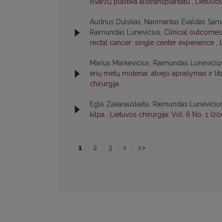
išvaržų plastika alotransplantatu
,
Lietuvos 
Audrius Dulskas, Narimantas Evaldas Samal
Raimundas Lunevičius,
Clinical outcomes
rectal cancer: single center experience
,
Marius Markevičius, Raimundas Lunevičius,
erių metų moteriai: atvejo aprašymas ir li
chirurgija
Eglė Zakarauskaitė, Raimundas Lunevičiu
kilpa
,
Lietuvos chirurgija: Vol. 6 No. 1 (20
1
2
3
>
>>