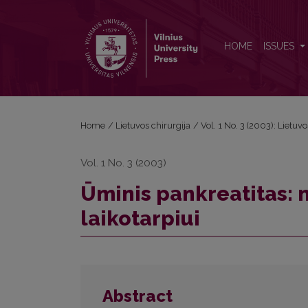
Ūminis pankreatitas: naujos rekomendacijos naujam 
HOME
ISSUES
Home
/
Lietuvos chirurgija
/
Vol. 1 No. 3 (2003): Lietuvo
Vol. 1 No. 3 (2003)
Ūminis pankreatitas:
laikotarpiui
Abstract