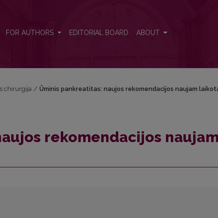
laikotarpiui
FOR AUTHORS
EDITORIAL BOARD
ABOUT
s chirurgija
/
Ūminis pankreatitas: naujos rekomendacijos naujam laikota
 naujos rekomendacijos nauja