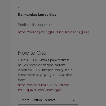
-
Raimundas Lunevičius
Published 2003-01-01
https://doi.org/10.15388/LietChirur.2003.3.2396
How to Cite
Lunevičius R. Ūminis pankreatitas:
naujos rekomendacijos naujam
laikotarpiui. LS [Internet]. 2003 Jan. 1
[cited 2026 Aug. 9];1(3):0-. Available
from:
https://www.zurnalai.vu.lt/lietuvos-
chirurgija/article/view/2396
More Citation Formats