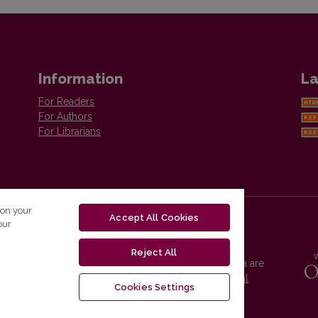
Information
La
For Readers
For Authors
For Librarians
 on your
Accept All Cookies
our
Reject All
Vilnius University Press platform and metadata are
distributed by
Creative Commons International
Cookies Settings
License
.