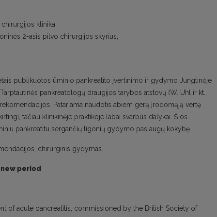
chirurgijos klinika
oninės 2-asis pilvo chirurgijos skyrius,
ais publikuotos ūminio pankreatito įvertinimo ir gydymo Jungtinėje
 Tarptautinės pankreatologų draugijos tarybos atstovų (W. Uhl ir kt.,
 rekomendacijos. Patariama naudotis abiem gerą įrodomąją vertę
tingi, tačiau klinikinėje praktikoje labai svarbūs dalykai. Šios
 ūminiu pankreatitu sergančių ligonių gydymo paslaugų kokybę.
omendacijos, chirurginis gydymas.
a new period
 of acute pancreatitis, commissioned by the British Society of