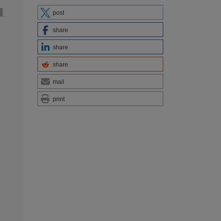
post
share
share
share
mail
print