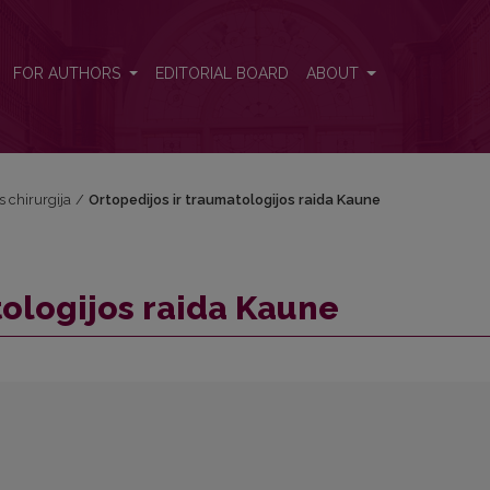
FOR AUTHORS
EDITORIAL BOARD
ABOUT
s chirurgija
/
Ortopedijos ir traumatologijos raida Kaune
tologijos raida Kaune