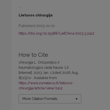
-
LIetuvos chirurgija
Published 2003-01-01
https://doi.org/10.15388/LietChirur.2003.3.2412
How to Cite
chirurgija L. Ortopedijos ir
traumatologijos raida Kaune. LS
[Internet]. 2003 Jan. 1 [cited 2026 Aug.
8];1(3):0-. Available from:
https://www.zurnalai.vu.lt/lietuvos-
chirurgija/article/view/2412
More Citation Formats