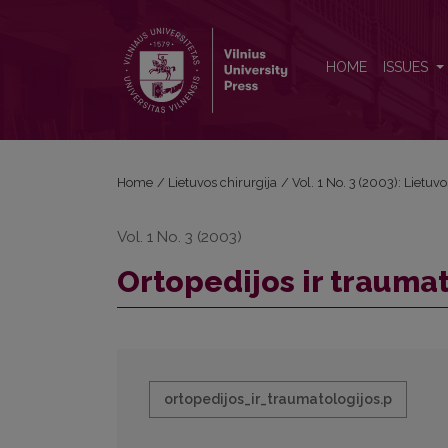
Ortopedijos ir traumatologijos raida Kaune
HOME
ISSUES
Home
/
Lietuvos chirurgija
/
Vol. 1 No. 3 (2003): Lietuvo
Vol. 1 No. 3 (2003)
Ortopedijos ir trauma
ortopedijos_ir_traumatologijos.p