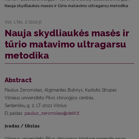
Nauja skydliaukės masės ir tūrio matavimo ultragarsu metodika
Vol. 1 No. 2 (2003)
Nauja skydliaukės masės ir
tūrio matavimo ultragarsu
metodika
Abstract
Paulius Žeromskas, Algimantas Bubnys, Kęstutis Strupas
Vilniaus universiteto Pilvo chirurgijos centras,
Santariškių g. 2, LT-2021 Vilnius
El paštas:
paulius_zeromskas@delfi.lt
Įvadas / tikslas
Vilniaus universiteto Pilvo chirurgijos klinikoje parengta nauja