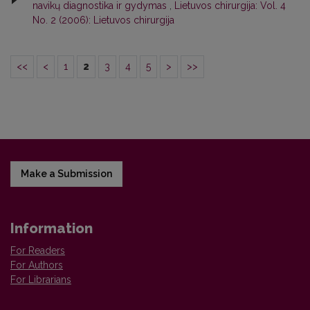
navikų diagnostika ir gydymas
,
Lietuvos chirurgija: Vol. 4
No. 2 (2006): Lietuvos chirurgija
<<
<
1
2
3
4
5
>
>>
Make a Submission
Information
For Readers
For Authors
For Librarians