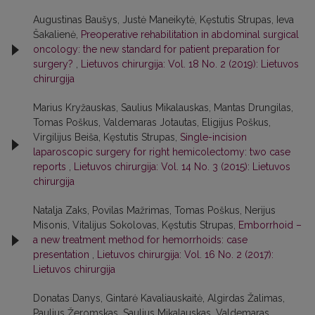
Augustinas Baušys, Justė Maneikytė, Kęstutis Strupas, Ieva
Šakalienė,
Preoperative rehabilitation in abdominal surgical
oncology: the new standard for patient preparation for
surgery?
,
Lietuvos chirurgija: Vol. 18 No. 2 (2019): Lietuvos
chirurgija
Marius Kryžauskas, Saulius Mikalauskas, Mantas Drungilas,
Tomas Poškus, Valdemaras Jotautas, Eligijus Poškus,
Virgilijus Beiša, Kęstutis Strupas,
Single-incision
laparoscopic surgery for right hemicolectomy: two case
reports
,
Lietuvos chirurgija: Vol. 14 No. 3 (2015): Lietuvos
chirurgija
Natalja Zaks, Povilas Mažrimas, Tomas Poškus, Nerijus
Misonis, Vitalijus Sokolovas, Kęstutis Strupas,
Emborrhoid –
a new treatment method for hemorrhoids: case
presentation
,
Lietuvos chirurgija: Vol. 16 No. 2 (2017):
Lietuvos chirurgija
Donatas Danys, Gintarė Kavaliauskaitė, Algirdas Žalimas,
Paulius Žeromskas, Saulius Mikalauskas, Valdemaras