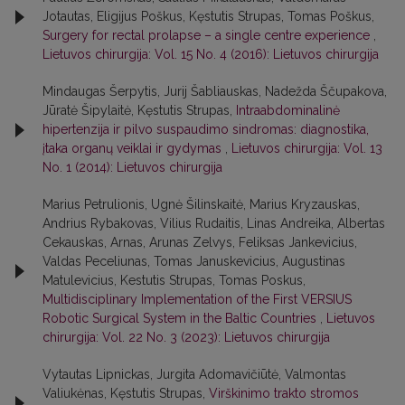
Jotautas, Eligijus Poškus, Kęstutis Strupas, Tomas Poškus,
Surgery for rectal prolapse – a single centre experience
,
Lietuvos chirurgija: Vol. 15 No. 4 (2016): Lietuvos chirurgija
Mindaugas Šerpytis, Jurij Šabliauskas, Nadežda Ščupakova,
Jūratė Šipylaitė, Kęstutis Strupas,
Intraabdominalinė
hipertenzija ir pilvo suspaudimo sindromas: diagnostika,
įtaka organų veiklai ir gydymas
,
Lietuvos chirurgija: Vol. 13
No. 1 (2014): Lietuvos chirurgija
Marius Petrulionis, Ugnė Šilinskaitė, Marius Kryzauskas,
Andrius Rybakovas, Vilius Rudaitis, Linas Andreika, Albertas
Cekauskas, Arnas, Arunas Zelvys, Feliksas Jankevicius,
Valdas Peceliunas, Tomas Januskevicius, Augustinas
Matulevicius, Kestutis Strupas, Tomas Poskus,
Multidisciplinary Implementation of the First VERSIUS
Robotic Surgical System in the Baltic Countries
,
Lietuvos
chirurgija: Vol. 22 No. 3 (2023): Lietuvos chirurgija
Vytautas Lipnickas, Jurgita Adomavičiūtė, Valmontas
Valiukėnas, Kęstutis Strupas,
Virškinimo trakto stromos