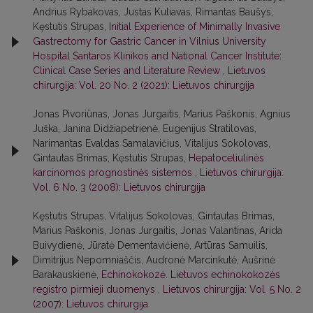
Andrius Rybakovas, Justas Kuliavas, Rimantas Baušys,
Kęstutis Strupas,
Initial Experience of Minimally Invasive
Gastrectomy for Gastric Cancer in Vilnius University
Hospital Santaros Klinikos and National Cancer Institute:
Clinical Case Series and Literature Review
,
Lietuvos
chirurgija: Vol. 20 No. 2 (2021): Lietuvos chirurgija
Jonas Pivoriūnas, Jonas Jurgaitis, Marius Paškonis, Agnius
Juška, Janina Didžiapetrienė, Eugenijus Stratilovas,
Narimantas Evaldas Samalavičius, Vitalijus Sokolovas,
Gintautas Brimas, Kęstutis Strupas,
Hepatoceliulinės
karcinomos prognostinės sistemos
,
Lietuvos chirurgija:
Vol. 6 No. 3 (2008): Lietuvos chirurgija
Kęstutis Strupas, Vitalijus Sokolovas, Gintautas Brimas,
Marius Paškonis, Jonas Jurgaitis, Jonas Valantinas, Arida
Buivydienė, Jūratė Dementavičienė, Artūras Samuilis,
Dimitrijus Nepomniaščis, Audronė Marcinkutė, Aušrinė
Barakauskienė,
Echinokokozė. Lietuvos echinokokozės
registro pirmieji duomenys
,
Lietuvos chirurgija: Vol. 5 No. 2
(2007): Lietuvos chirurgija