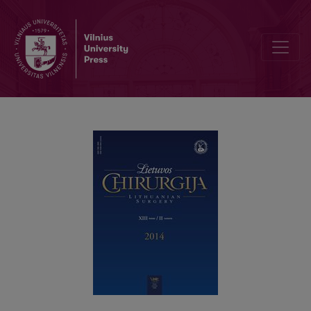
Nauja skydliaukės masės ir tūrio matavimo ultragarsu metodika