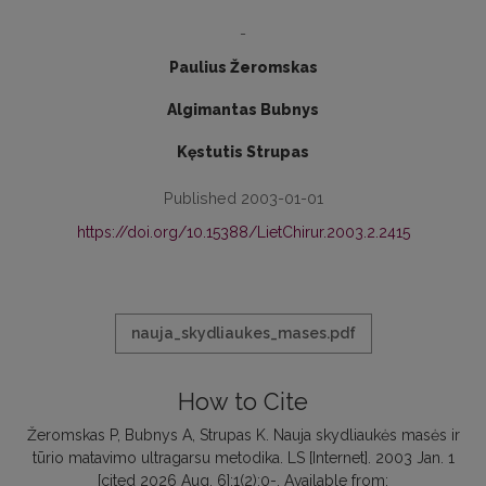
-
Paulius Žeromskas
Algimantas Bubnys
Kęstutis Strupas
Published 2003-01-01
https://doi.org/10.15388/LietChirur.2003.2.2415
nauja_skydliaukes_mases.pdf
How to Cite
Žeromskas P, Bubnys A, Strupas K. Nauja skydliaukės masės ir
tūrio matavimo ultragarsu metodika. LS [Internet]. 2003 Jan. 1
[cited 2026 Aug. 6];1(2):0-. Available from: