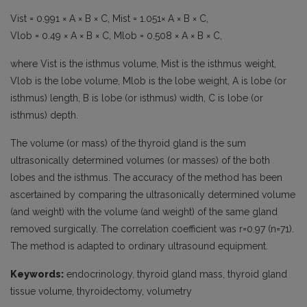
Vist = 0.991 × A × B × C, Mist = 1.051× A × B × C,
Vlob = 0.49 × A × B × C, Mlob = 0.508 × A × B × C,
where Vist is the isthmus volume, Mist is the isthmus weight,
Vlob is the lobe volume, Mlob is the lobe weight, A is lobe (or
isthmus) length, B is lobe (or isthmus) width, C is lobe (or
isthmus) depth.
The volume (or mass) of the thyroid gland is the sum
ultrasonically determined volumes (or masses) of the both
lobes and the isthmus. The accuracy of the method has been
ascertained by comparing the ultrasonically determined volume
(and weight) with the volume (and weight) of the same gland
removed surgically. The correlation coefficient was r=0.97 (n=71).
The method is adapted to ordinary ultrasound equipment.
Keywords:
endocrinology, thyroid gland mass, thyroid gland
tissue volume, thyroidectomy, volumetry