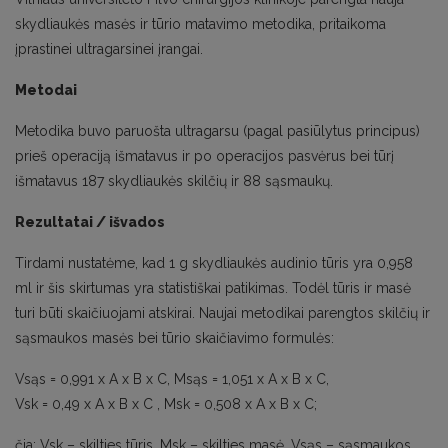
skydliaukės masės ir tūrio matavimo metodika, pritaikoma
įprastinei ultragarsinei įrangai.
Metodai
Metodika buvo paruošta ultragarsu (pagal pasiūlytus principus)
prieš operaciją išmatavus ir po operacijos pasvėrus bei tūrį
išmatavus 187 skydliaukės skilčių ir 88 sąsmaukų.
Rezultatai / išvados
Tirdami nustatėme, kad 1 g skydliaukės audinio tūris yra 0,958
ml ir šis skirtumas yra statistiškai patikimas. Todėl tūris ir masė
turi būti skaičiuojami atskirai. Naujai metodikai parengtos skilčių ir
sąsmaukos masės bei tūrio skaičiavimo formulės:
Vsąs = 0,991 x A x B x C, Msąs = 1,051 x A x B x C,
Vsk = 0,49 x A x B x C , Msk = 0,508 x A x B x C;
čia: Vsk – skilties tūris, Msk – skilties masė, Vsąs – sąsmaukos