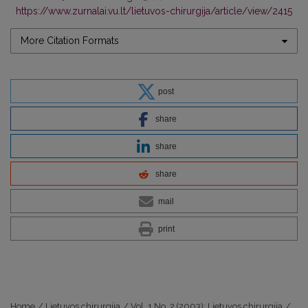
https://www.zurnalai.vu.lt/lietuvos-chirurgija/article/view/2415
More Citation Formats
post
share
share
share
mail
print
Home
/
Lietuvos chirurgija
/
Vol. 1 No. 2 (2003): Lietuvos chirurgija
/