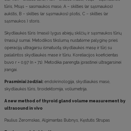
tūris, Msąs – sasmaukos masė, A – skilties (ar sąsmaukos)
aukštis, B – skilties (ar sąsmaukos) plotis, C – skilties (ar
sąsmaukos ) storis.
Skydliaukės tūris (masė) lygus abiejų skilčių ir sąsmaukos tūrių
(masių) sumai. Metodikos tikslumą nustatėme palyginę prieš
operaciją ultragarsu išmatuotą skydliaukės masę ir tūrį su
pašalintos skydliaukės mase ir tūriu. Koreliacijos koeficientas
buvo r = 0,97 (n = 71). Metodika parengta įprastinei ultragarsinei
įrangai.
Prasminiai žodžiai:
endokrinologija, skydliaukės masė,
skydliaukės tūris, tiroidektomija, voliumetrija.
A new method of thyroid gland volume measurement by
ultrasound in vivo
Paulius Žeromskas, Algimantas Bubnys, Kęstutis Strupas