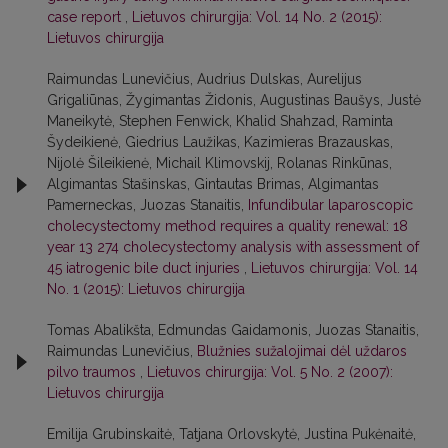
case report
,
Lietuvos chirurgija: Vol. 14 No. 2 (2015):
Lietuvos chirurgija
Raimundas Lunevičius, Audrius Dulskas, Aurelijus
Grigaliūnas, Žygimantas Židonis, Augustinas Baušys, Justė
Maneikytė, Stephen Fenwick, Khalid Shahzad, Raminta
Šydeikienė, Giedrius Laužikas, Kazimieras Brazauskas,
Nijolė Šileikienė, Michail Klimovskij, Rolanas Rinkūnas,
Algimantas Stašinskas, Gintautas Brimas, Algimantas
Pamerneckas, Juozas Stanaitis,
Infundibular laparoscopic
cholecystectomy method requires a quality renewal: 18
year 13 274 cholecystectomy analysis with assessment of
45 iatrogenic bile duct injuries
,
Lietuvos chirurgija: Vol. 14
No. 1 (2015): Lietuvos chirurgija
Tomas Abalikšta, Edmundas Gaidamonis, Juozas Stanaitis,
Raimundas Lunevičius,
Blužnies sužalojimai dėl uždaros
pilvo traumos
,
Lietuvos chirurgija: Vol. 5 No. 2 (2007):
Lietuvos chirurgija
Emilija Grubinskaitė, Tatjana Orlovskytė, Justina Pukėnaitė,