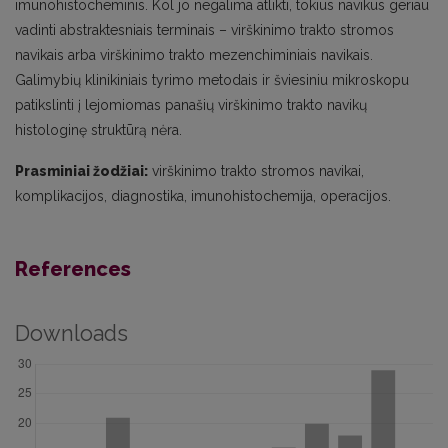
imunohistocheminis. Kol jo negalima atlikti, tokius navikus geriau
vadinti abstraktesniais terminais – virškinimo trakto stromos
navikais arba virškinimo trakto mezenchiminiais navikais.
Galimybių klinikiniais tyrimo metodais ir šviesiniu mikroskopu
patikslinti į lejomiomas panašių virškinimo trakto navikų
histologinę struktūrą nėra.
Prasminiai žodžiai:
virškinimo trakto stromos navikai,
komplikacijos, diagnostika, imunohistochemija, operacijos.
References
Downloads