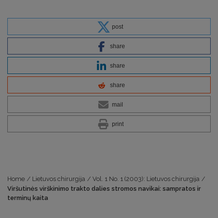
post
share
share
share
mail
print
Home
/
Lietuvos chirurgija
/
Vol. 1 No. 1 (2003): Lietuvos chirurgija
/
Viršutinės virškinimo trakto dalies stromos navikai: sampratos ir
terminų kaita