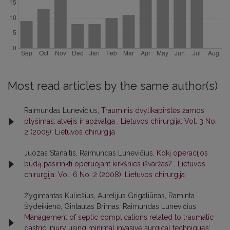
Most read articles by the same author(s)
Raimundas Lunevičius,
Trauminis dvylikapirštės žarnos
plyšimas: atvejis ir apžvalga
,
Lietuvos chirurgija: Vol. 3 No.
2 (2005): Lietuvos chirurgija
Juozas Stanaitis, Raimundas Lunevičius,
Kokį operacijos
būdą pasirinkti operuojant kirkšnies išvaržas?
,
Lietuvos
chirurgija: Vol. 6 No. 2 (2008): Lietuvos chirurgija
Žygimantas Kuliešius, Aurelijus Grigaliūnas, Raminta
Šydeikienė, Gintautas Brimas, Raimundas Lunevičius,
Management of septic complications related to traumatic
gastric injury using minimal invasive surgical techniques: