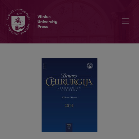
Viršutinės virškinimo trakto dalies stromos navikai: sampratos ir ter