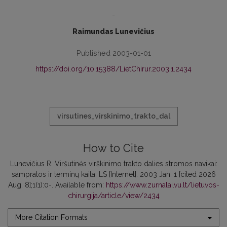
-
Raimundas Lunevičius
Published 2003-01-01
https://doi.org/10.15388/LietChirur.2003.1.2434
virsutines_virskinimo_trakto_dal
How to Cite
Lunevičius R. Viršutinės virškinimo trakto dalies stromos navikai:
sampratos ir terminų kaita. LS [Internet]. 2003 Jan. 1 [cited 2026
Aug. 8];1(1):0-. Available from:
https://www.zurnalai.vu.lt/lietuvos-
chirurgija/article/view/2434
More Citation Formats