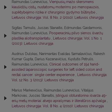
Raimundas Lunevičius,
Vienpusių mažo skersmens
kiaušidžių cistų, nustatomų moterims po menopauzės,
supiktybėjimo rizika ir chirurginio gydymo būtinybė
,
Lietuvos chirurgija: Vol. 8 No. 2 (2010): Lietuvos chirurgija
Sigitas Tamulis, Juozas Stanaitis, Edmundas Gaidamonis,
Raimundas Lunevičius,
Pooperacinių pilvo sienos išvaržų
plastika alotransplantatu
,
Lietuvos chirurgija: Vol. 1 No. 1
(2003): Lietuvos chirurgija
Audrius Dulskas, Narimantas Evaldas Samalavičius, Rakesh
Kumar Gupta, Darius Kazanavičius, Kęstutis Petrulis,
Raimundas Lunevičius,
Clinical outcomes of 154 hand-
assisted laparoscopic surgeries for left sided colon and
rectal cancer: single center experience
,
Lietuvos chirurgija:
Vol. 12 No. 3 (2013): Lietuvos chirurgija
Marius Markevičius, Raimundas Lunevičius, Vitalijus
Markovas, Juozas Stanaitis,
Įstrigusi obturatorinė išvarža 49-
erių metų moteriai: atvejo aprašymas ir literatūros apžvalga
,
Lietuvos chirurgija: Vol. 8 No. 4 (2010): Lietuvos chirurgija