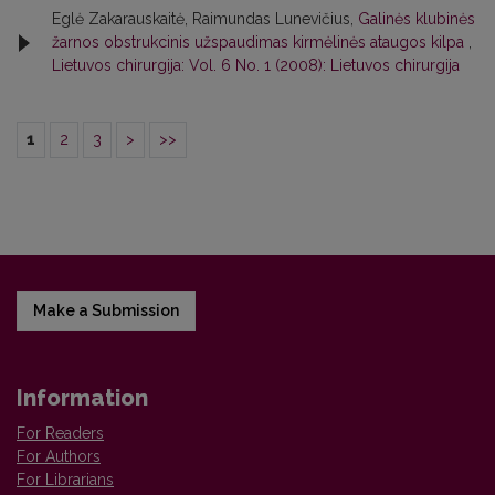
Eglė Zakarauskaitė, Raimundas Lunevičius,
Galinės klubinės
žarnos obstrukcinis užspaudimas kirmėlinės ataugos kilpa
,
Lietuvos chirurgija: Vol. 6 No. 1 (2008): Lietuvos chirurgija
1
2
3
>
>>
Make a Submission
Information
For Readers
For Authors
For Librarians