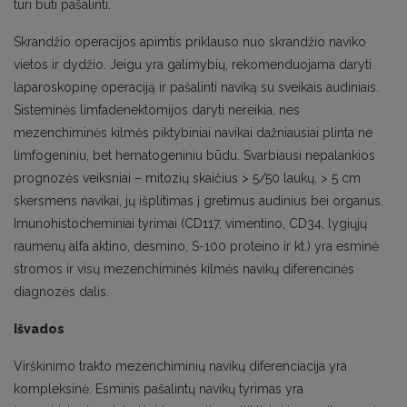
turi būti pašalinti.
Skrandžio operacijos apimtis priklauso nuo skrandžio naviko
vietos ir dydžio. Jeigu yra galimybių, rekomenduojama daryti
laparoskopinę operaciją ir pašalinti naviką su sveikais audiniais.
Sisteminės limfadenektomijos daryti nereikia, nes
mezenchiminės kilmės piktybiniai navikai dažniausiai plinta ne
limfogeniniu, bet hematogeniniu būdu. Svarbiausi nepalankios
prognozės veiksniai – mitozių skaičius > 5/50 laukų, > 5 cm
skersmens navikai, jų išplitimas į gretimus audinius bei organus.
Imunohistocheminiai tyrimai (CD117, vimentino, CD34, lygiųjų
raumenų alfa aktino, desmino, S-100 proteino ir kt.) yra esminė
stromos ir visų mezenchiminės kilmės navikų diferencinės
diagnozės dalis.
Išvados
Virškinimo trakto mezenchiminių navikų diferenciacija yra
kompleksinė. Esminis pašalintų navikų tyrimas yra