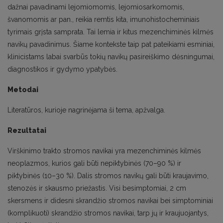
dažnai pavadinami lejomiomomis, lejomiosarkomomis,
švanomomis ar pan., reikia remtis kita, imunohistocheminiais
tyrimais grįsta samprata. Tai lemia ir kitus mezenchiminės kilmės
navikų pavadinimus. Šiame kontekste taip pat pateikiami esminiai,
klinicistams labai svarbūs tokių navikų pasireiškimo dėsningumai,
diagnostikos ir gydymo ypatybės.
Metodai
Literatūros, kurioje nagrinėjama ši tema, apžvalga.
Rezultatai
Virškinimo trakto stromos navikai yra mezenchiminės kilmės
neoplazmos, kurios gali būti nepiktybinės (70–90 %) ir
piktybinės (10–30 %). Dalis stromos navikų gali būti kraujavimo,
stenozės ir skausmo priežastis. Visi besimptomiai, 2 cm
skersmens ir didesni skrandžio stromos navikai bei simptominiai
(komplikuoti) skrandžio stromos navikai, tarp jų ir kraujuojantys,