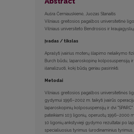
Abstract
Aušra Černiauskienė, Juozas Stanaitis
Vilniaus greitosios pagalbos universitetinė lig
Vilniaus universiteto Bendrosios ir kraujagysli
Įvadas / tikslas
Aprašyti įvairius moterų šlapimo nelaikymo fi
Burch būdu, laparoskopinę kolposuspensiją ir "S
išanalizuoti, kokį būdą geriau pasirinkti.
Metodai
Vilniaus greitosios pagalbos universitetinės 
gydymui 1996–2002 m. taikyti įvairūs operacij
laparoskopinių kolposuspensijų ir dvi "SPARC" 
pateikiami 103 ligonių, operuotų 1996–2000 m., 
10 ligonių ankstyvieji gydymo rezultatai po la
specialiuosius tyrimus (urodinaminius tyrimu