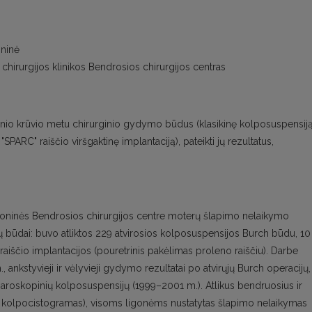
oninė
ų chirurgijos klinikos Bendrosios chirurgijos centras
zinio krūvio metu chirurginio gydymo būdus (klasikinę kolposuspensij
PARC" raiščio viršgaktinę implantaciją), pateikti jų rezultatus,
ligoninės Bendrosios chirurgijos centre moterų šlapimo nelaikymo
ų būdai: buvo atliktos 229 atvirosios kolposuspensijos Burch būdu, 10
raiščio implantacijos (pouretrinis pakėlimas proleno raiščiu). Darbe
ankstyvieji ir vėlyvieji gydymo rezultatai po atvirųjų Burch operacijų, 
paroskopinių kolposuspensijų (1999–2001 m.). Atlikus bendruosius ir
s, kolpocistogramas), visoms ligonėms nustatytas šlapimo nelaikymas