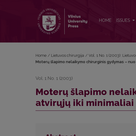
Moterų šlapimo nelaikymo chirurginis gydymas – nuo 
HOME
ISSUES
Home
/
Lietuvos chirurgija
/
Vol. 1 No. 1 (2003): Lietuvo
Moterų šlapimo nelaikymo chirurginis gydymas – nuo at
Vol. 1 No. 1 (2003)
Moterų šlapimo nelai
atvirųjų iki minimaliai