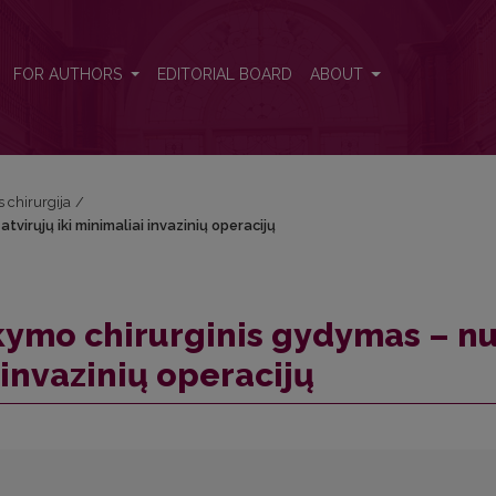
atvirųjų iki minimaliai invazinių operacijų
FOR AUTHORS
EDITORIAL BOARD
ABOUT
s chirurgija
/
virųjų iki minimaliai invazinių operacijų
kymo chirurginis gydymas – n
 invazinių operacijų