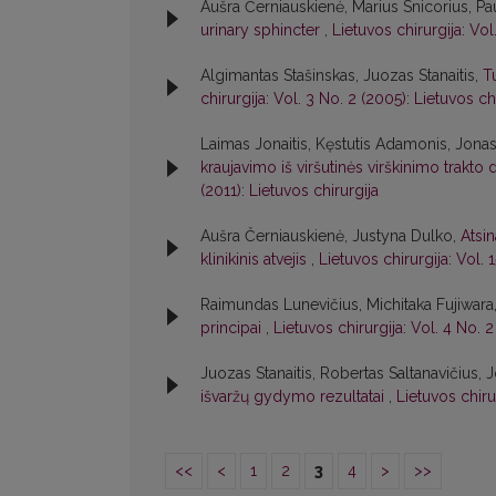
Aušra Černiauskienė, Marius Snicorius, Pa
urinary sphincter
,
Lietuvos chirurgija: Vol
Algimantas Stašinskas, Juozas Stanaitis,
T
chirurgija: Vol. 3 No. 2 (2005): Lietuvos ch
Laimas Jonaitis, Kęstutis Adamonis, Jonas
kraujavimo iš viršutinės virškinimo trak
(2011): Lietuvos chirurgija
Aušra Černiauskienė, Justyna Dulko,
Atsi
klinikinis atvejis
,
Lietuvos chirurgija: Vol. 
Raimundas Lunevičius, Michitaka Fujiwara,
principai
,
Lietuvos chirurgija: Vol. 4 No. 2
Juozas Stanaitis, Robertas Saltanavičius, 
išvaržų gydymo rezultatai
,
Lietuvos chiru
<<
<
1
2
3
4
>
>>