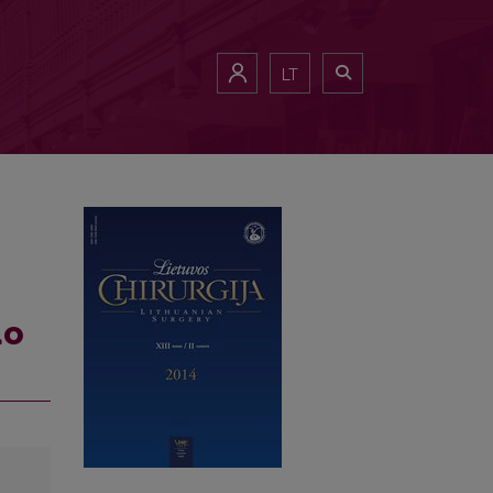
LT
uo