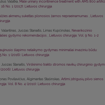
ulius Valatka,
Male urinary incontinence treatment with AMS 800 artifici
. 16 No. 1 (2017): Lietuvos chirurgija
ulžies akmenų sukeltas plonosios žarnos nepraeinamumas
,
Lietuvos
irurgija
 Valantinas, Juozas Stanaitis, Limas Kupčinskas,
Nevarikozinio
to dalies gydymo rekomendacijos
,
Lietuvos chirurgija: Vol. 9 No. 1-2
naujinusio šlapimo nelaikymo gydymas minimaliai invaziniu būdu:
15 No. 1 (2016): Lietuvos chirurgija
 Juozas Stanaitis,
Virškinimo trakto stromos navikų chirurginio gydy
 (2006): Lietuvos chirurgija
Jonas Povilavičius, Algimantas Stašinskas,
Artimi įstrigusių pilvo sienos
rgija: Vol. 8 No. 4 (2010): Lietuvos chirurgija