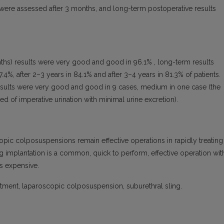
s were assessed after 3 months, and long-term postoperative results
nths) results were very good and good in 96.1% , long-term results
4%, after 2–3 years in 84.1% and after 3–4 years in 81.3% of patients.
esults were very good and good in 9 cases, medium in one case (the
d of imperative urination with minimal urine excretion).
pic colposuspensions remain effective operations in rapidly treating
g implantation is a common, quick to perform, effective operation wit
is expensive.
atment, laparoscopic colposuspension, suburethral sling.