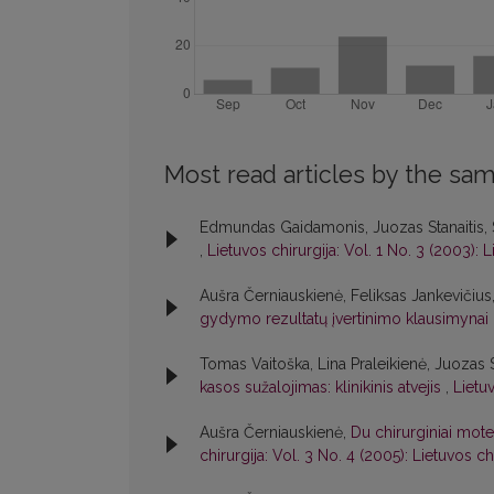
Most read articles by the sam
Edmundas Gaidamonis, Juozas Stanaitis, 
,
Lietuvos chirurgija: Vol. 1 No. 3 (2003): L
Aušra Černiauskienė, Feliksas Jankevičius
gydymo rezultatų įvertinimo klausimynai
Tomas Vaitoška, Lina Praleikienė, Juozas 
kasos sužalojimas: klinikinis atvejis
,
Lietuv
Aušra Černiauskienė,
Du chirurginiai mot
chirurgija: Vol. 3 No. 4 (2005): Lietuvos ch