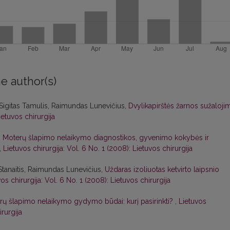
e author(s)
Sigitas Tamulis, Raimundas Lunevičius,
Dvylikapirštės žarnos sužaloji
ietuvos chirurgija
,
Moterų šlapimo nelaikymo diagnostikos, gyvenimo kokybės ir
,
Lietuvos chirurgija: Vol. 6 No. 1 (2008): Lietuvos chirurgija
Stanaitis, Raimundas Lunevičius,
Uždaras izoliuotas ketvirto laipsnio
os chirurgija: Vol. 6 No. 1 (2008): Lietuvos chirurgija
erų šlapimo nelaikymo gydymo būdai: kurį pasirinkti?
,
Lietuvos
irurgija