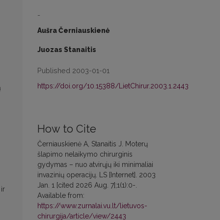
-
Aušra Černiauskienė
Juozas Stanaitis
Published 2003-01-01
https://doi.org/10.15388/LietChirur.2003.1.2443
ą
How to Cite
Černiauskienė A, Stanaitis J. Moterų
šlapimo nelaikymo chirurginis
gydymas – nuo atvirųjų iki minimaliai
invazinių operacijų. LS [Internet]. 2003
Jan. 1 [cited 2026 Aug. 7];1(1):0-.
ir
Available from:
https://www.zurnalai.vu.lt/lietuvos-
chirurgija/article/view/2443