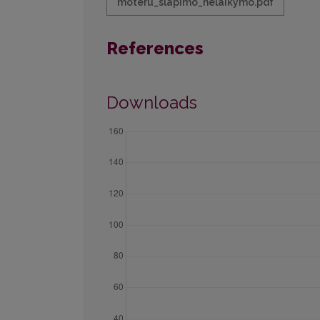
moteru_slapimo_nelaikymo.pdf
References
Downloads