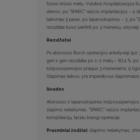
fizinio krūvio metu. Vidutinė hospitalizacijos 
dienos, po "SPARC" raiščio implantacijos – 4 d
laikomas 5 paras, po laparoskopinės – 3, po "
rezultatai buvo įvertinti po 3 mėnesių, vėlyviej
Rezultatai
Po atvirosios Burch operacijos ankstyvieji (po 3 m
geri ir geri rezultatai po 1–2 metų – 87,4 %, 
kolposuspensijos praėjus 3 mėnesiams, 9 ligonių r
(šlapimas laikosi, yra imperatyvus šlapinimasis
Išvados
Atvirosios ir laparoskopinės kolposuspensijo
šlapimo nelaikymas. "SPARC" raiščio implantacij
komplikacijų, tačiau brangi operacija.
Prasminiai žodžiai:
šlapimo nelaikymas, chiru