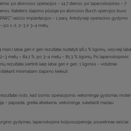
trukmė: po atvirosios operacijos – 14,7 dienos, po laparoskopinės – 7
ienos. Kateteris šlapimo pūslėje po atvirosios Burch opercijos buvo
SPARC" raiščio implantacijos – 1 parą. Ankstyvieji operacinio gydymo
i – po 1–2, 2–3 ir 3–4 metų.
ėn.) labai geri ir geri rezultatai nustatyti 96,1 % ligonių, vėlyvieji laba
po 2–3 metų – 84,1 %, po 3–4 metų – 81,3 % ligonių. Po laparoskopinės
ezultatai įvertinti kaip labai geri ir geri, 1 ligonės – vidutiniai
 ištekant minimaliam šlapimo kiekiui).
s rezultatai rodo, kad šiomis operacijomis veiksmingai gydomas mote
a – paprasta, greitai atliekama, veiksminga, sukelianti mažiau
rginis gydymas, laparoskopinė kolposuspensija, pouretriniai raiščiai.