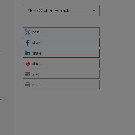
More Citation Formats
post
share
i
share
share
mail
print
rų