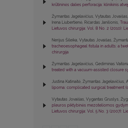
krūtininės dalies perforacija: klinikinis atve
Žymantas Jagelavičius, Vytautas Jovaišas, 
Irena Liubertienė, Ričardas Janilionis,
Trau
Lietuvos chirurgija: Vol. 8 No. 2 (2010): Li
Nerijus Šileika, Vytautas Jovaišas, Žymant
tracheoesophageal fistula in adults: a t
chirurgija
Žymantas Jagelavičius, Gediminas Vaitėnas
treated with a vacuum-assisted closure 
Justina Katinaitė, Žymantas Jagelavičius, 
lipoma: complicated surgical treatment (
Vytautas Jovaišas, Vygantas Gruslys, Žygy
pleuros piktybinės mezoteliomos gydy
Lietuvos chirurgija: Vol. 5 No. 3 (2007): Li