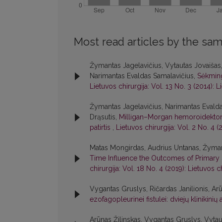
Most read articles by the sam
Žymantas Jagelavičius, Vytautas Jovaišas, 
Narimantas Evaldas Samalavičius,
Sėkming
Lietuvos chirurgija: Vol. 13 No. 3 (2014): L
Žymantas Jagelavičius, Narimantas Evald
Drąsutis,
Milligan–Morgan hemoroidektomijos
patirtis
,
Lietuvos chirurgija: Vol. 2 No. 4 (
Matas Mongirdas, Audrius Untanas, Žymant
Time Influence the Outcomes of Primar
chirurgija: Vol. 18 No. 4 (2019): Lietuvos c
Vygantas Gruslys, Ričardas Janilionis, Arū
ezofagopleurinei fistulei: dviejų klinikinių
Arūnas Žilinskas, Vygantas Gruslys, Vytaut