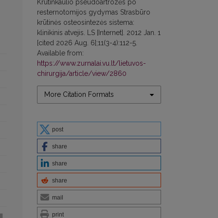
Krūtinkaulio pseudoartrozės po
resternotomijos gydymas Strasbūro
krūtinės osteosintezės sistema:
klinikinis atvejis. LS [Internet]. 2012 Jan. 1
[cited 2026 Aug. 6];11(3-4):112-5.
Available from:
https://www.zurnalai.vu.lt/lietuvos-
chirurgija/article/view/2860
More Citation Formats
post
share
share
share
mail
print