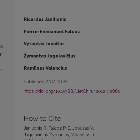
-
Ričardas Janilionis
Pierre-Emmanuel Falcoz
Vytautas Jovaišas
ed
um
Žymantas Jagelavičius
Ramūnas Valančius
e
d
Published 2012-01-01
https://doi.org/10.15388/LietChirur.2012.3.2860
How to Cite
Janilionis R, Falcoz P-E, Jovaišas V,
Jagelavičius Žymantas, Valančius R.