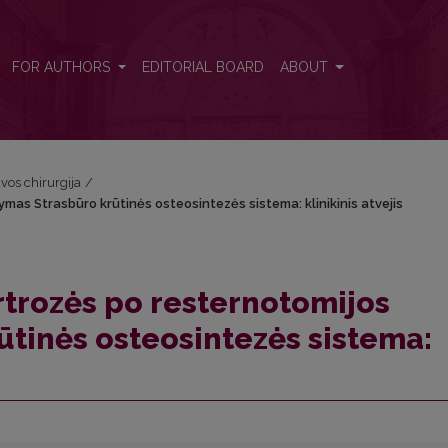
mas Strasbūro krūtinės osteosintezės sistema: klinikinis atvejis
FOR AUTHORS
EDITORIAL BOARD
ABOUT
uvos chirurgija
/
mas Strasbūro krūtinės osteosintezės sistema: klinikinis atvejis
trozės po resternotomijos
tinės osteosintezės sistema: