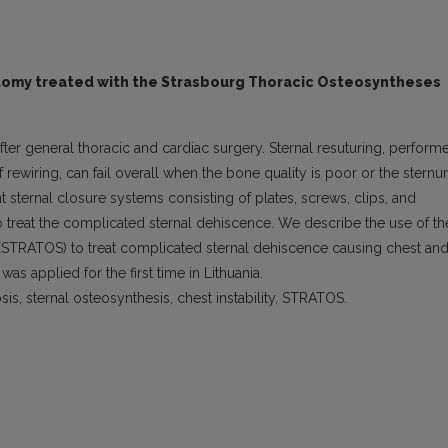
otomy treated with the Strasbourg Thoracic Osteosyntheses
fter general thoracic and cardiac surgery. Sternal resuturing, perform
 rewiring, can fail overall when the bone quality is poor or the stern
 sternal closure systems consisting of plates, screws, clips, and
o treat the complicated sternal dehiscence. We describe the use of th
STRATOS) to treat complicated sternal dehiscence causing chest an
was applied for the first time in Lithuania.
is, sternal osteosynthesis, chest instability, STRATOS.