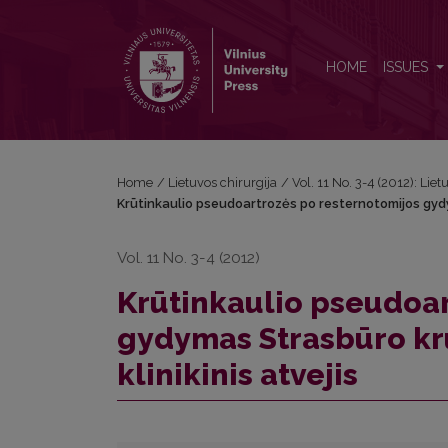
Krūtinkaulio pseudoartrozės po resternotomijos gydy
HOME
ISSUES
Home
/
Lietuvos chirurgija
/
Vol. 11 No. 3-4 (2012): Liet
Krūtinkaulio pseudoartrozės po resternotomijos gydy
Vol. 11 No. 3-4 (2012)
Krūtinkaulio pseudoar
gydymas Strasbūro krū
klinikinis atvejis