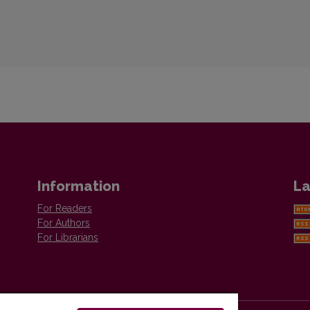
Information
La
For Readers
For Authors
For Librarians