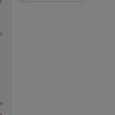
s,
ja
ės