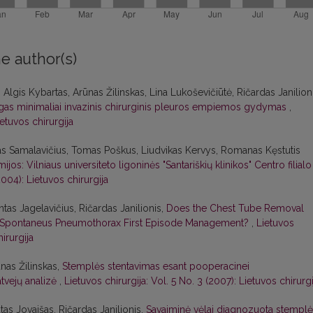
e author(s)
Algis Kybartas, Arūnas Žilinskas, Lina Lukoševičiūtė, Ričardas Janilioni
as minimaliai invazinis chirurginis pleuros empiemos gydymas
,
ietuvos chirurgija
as Samalavičius, Tomas Poškus, Liudvikas Kervys, Romanas Kęstutis
: Vilniaus universiteto ligoninės "Santariškių klinikos" Centro filialo
2004): Lietuvos chirurgija
as Jagelavičius, Ričardas Janilionis,
Does the Chest Tube Removal
y Spontaneus Pneumothorax First Episode Management?
,
Lietuvos
hirurgija
nas Žilinskas,
Stemplės stentavimas esant pooperacinei
 atvejų analizė
,
Lietuvos chirurgija: Vol. 5 No. 3 (2007): Lietuvos chirurgi
as Jovaišas, Ričardas Janilionis,
Savaiminė vėlai diagnozuota stempl