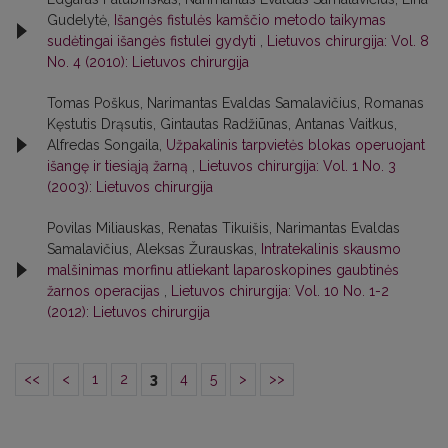
Gudelytė,
Išangės fistulės kamščio metodo taikymas
sudėtingai išangės fistulei gydyti
,
Lietuvos chirurgija: Vol. 8
No. 4 (2010): Lietuvos chirurgija
Tomas Poškus, Narimantas Evaldas Samalavičius, Romanas
Kęstutis Drąsutis, Gintautas Radžiūnas, Antanas Vaitkus,
Alfredas Songaila,
Užpakalinis tarpvietės blokas operuojant
išangę ir tiesiąją žarną
,
Lietuvos chirurgija: Vol. 1 No. 3
(2003): Lietuvos chirurgija
Povilas Miliauskas, Renatas Tikuišis, Narimantas Evaldas
Samalavičius, Aleksas Žurauskas,
Intratekalinis skausmo
malšinimas morfinu atliekant laparoskopines gaubtinės
žarnos operacijas
,
Lietuvos chirurgija: Vol. 10 No. 1-2
(2012): Lietuvos chirurgija
<<
<
1
2
3
4
5
>
>>