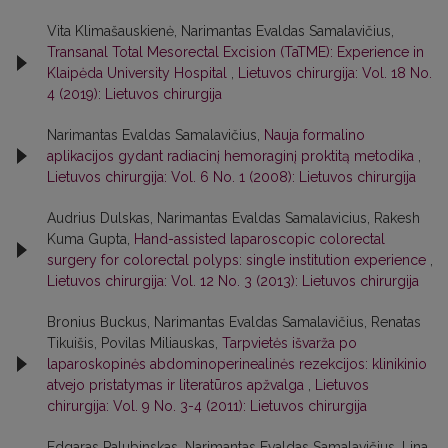
Vita Klimašauskienė, Narimantas Evaldas Samalavičius,
Transanal Total Mesorectal Excision (TaTME): Experience in
Klaipėda University Hospital
,
Lietuvos chirurgija: Vol. 18 No.
4 (2019): Lietuvos chirurgija
Narimantas Evaldas Samalavičius,
Nauja formalino
aplikacijos gydant radiacinį hemoraginį proktitą metodika
,
Lietuvos chirurgija: Vol. 6 No. 1 (2008): Lietuvos chirurgija
Audrius Dulskas, Narimantas Evaldas Samalavicius, Rakesh
Kuma Gupta,
Hand-assisted laparoscopic colorectal
surgery for colorectal polyps: single institution experience
,
Lietuvos chirurgija: Vol. 12 No. 3 (2013): Lietuvos chirurgija
Bronius Buckus, Narimantas Evaldas Samalavičius, Renatas
Tikuišis, Povilas Miliauskas,
Tarpvietės išvarža po
laparoskopinės abdominoperinealinės rezekcijos: klinikinio
atvejo pristatymas ir literatūros apžvalga
,
Lietuvos
chirurgija: Vol. 9 No. 3-4 (2011): Lietuvos chirurgija
Edgaras Palubinskas, Narimantas Evaldas Samalavičius, Lina