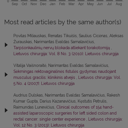
Most read articles by the same author(s)
Povilas Miliauskas, Renatas Tikuišis, Saulius Cicėnas, Aleksas
Žurauskas, Narimantas Evaldas Samalavičius,
Tarpšonkaulinių nervų blokada atliekant torakotomiją
,
Lietuvos chirurgija: Vol. 8 No. 3 (2010): Lietuvos chirurgija
Vitalija Vaišnoraitė, Narimantas Evaldas Samalavičius,
Sėkmingas rektovaginalinės fistulės gydymas naudojant
musculus gracilis: klinikinis atvejis
,
Lietuvos chirurgija: Vol.
5 No. 4 (2007): Lietuvos chirurgija
Audrius Dulskas, Narimantas Evaldas Samalavičius, Rakesh
Kumar Gupta, Darius Kazanavičius, Kęstutis Petrulis,
Raimundas Lunevičius,
Clinical outcomes of 154 hand-
assisted laparoscopic surgeries for left sided colon and
rectal cancer: single center experience
,
Lietuvos chirurgija:
Vol. 12 No. 3 (2013): Lietuvos chirurgija