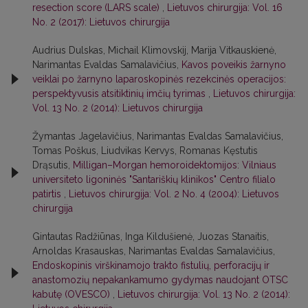
resection score (LARS scale)
,
Lietuvos chirurgija: Vol. 16
No. 2 (2017): Lietuvos chirurgija
Audrius Dulskas, Michail Klimovskij, Marija Vitkauskienė,
Narimantas Evaldas Samalavičius,
Kavos poveikis žarnyno
veiklai po žarnyno laparoskopinės rezekcinės operacijos:
perspektyvusis atsitiktinių imčių tyrimas
,
Lietuvos chirurgija:
Vol. 13 No. 2 (2014): Lietuvos chirurgija
Žymantas Jagelavičius, Narimantas Evaldas Samalavičius,
Tomas Poškus, Liudvikas Kervys, Romanas Kęstutis
Drąsutis,
Milligan–Morgan hemoroidektomijos: Vilniaus
universiteto ligoninės "Santariškių klinikos" Centro filialo
patirtis
,
Lietuvos chirurgija: Vol. 2 No. 4 (2004): Lietuvos
chirurgija
Gintautas Radžiūnas, Inga Kildušienė, Juozas Stanaitis,
Arnoldas Krasauskas, Narimantas Evaldas Samalavičius,
Endoskopinis virškinamojo trakto fistulių, perforacijų ir
anastomozių nepakankamumo gydymas naudojant OTSC
kabutę (OVESCO)
,
Lietuvos chirurgija: Vol. 13 No. 2 (2014):