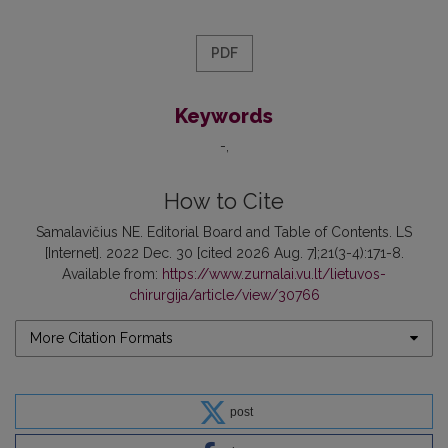
PDF
Keywords
-
How to Cite
Samalavičius NE. Editorial Board and Table of Contents. LS
[Internet]. 2022 Dec. 30 [cited 2026 Aug. 7];21(3-4):171-8.
Available from:
https://www.zurnalai.vu.lt/lietuvos-
chirurgija/article/view/30766
More Citation Formats
post