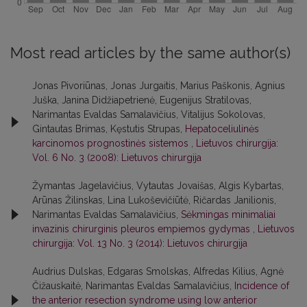
Most read articles by the same author(s)
Jonas Pivoriūnas, Jonas Jurgaitis, Marius Paškonis, Agnius
Juška, Janina Didžiapetrienė, Eugenijus Stratilovas,
Narimantas Evaldas Samalavičius, Vitalijus Sokolovas,
Gintautas Brimas, Kęstutis Strupas,
Hepatoceliulinės
karcinomos prognostinės sistemos
,
Lietuvos chirurgija:
Vol. 6 No. 3 (2008): Lietuvos chirurgija
Žymantas Jagelavičius, Vytautas Jovaišas, Algis Kybartas,
Arūnas Žilinskas, Lina Lukoševičiūtė, Ričardas Janilionis,
Narimantas Evaldas Samalavičius,
Sėkmingas minimaliai
invazinis chirurginis pleuros empiemos gydymas
,
Lietuvos
chirurgija: Vol. 13 No. 3 (2014): Lietuvos chirurgija
Audrius Dulskas, Edgaras Smolskas, Alfredas Kilius, Agnė
Čižauskaitė, Narimantas Evaldas Samalavičius,
Incidence of
the anterior resection syndrome using low anterior