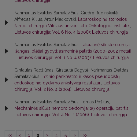
Lietuvos chirurgija
Narimantas Evaldas Samalavičius, Giedrė Rudinskaitė,
Alfredas Kilius, Artur Mečkovski,
Laparoskopinė storosios
žarnos chirurgija Vilniaus universiteto Onkologijos institute
,
Lietuvos chirurgija: Vol. 6 No. 4 (2008): Lietuvos chirurgija
Narimantas Evaldas Samalavičius,
Lateralinė sfinkterotomija
išangės įplėšai gydyti: asmeninė patirtis (2000–2002 metai)
,
Lietuvos chirurgija: Vol. 1 No. 4 (2003): Lietuvos chirurgija
Gintautas Radžiūnas, Girstautė Dagytė, Narimantas Evaldas
Samalavičius,
Lėtinio pankreatito ir kasos pseudocistų
endoskopinio gydymo ankstyvieji rezultatai
,
Lietuvos
chirurgija: Vol. 2 No. 4 (2004): Lietuvos chirurgija
Narimantas Evaldas Samalavičius, Tomas Poškus,
Mechaninės siūlės hemoroidektomija: 29 operacijų patirtis
,
Lietuvos chirurgija: Vol. 4 No. 1 (2006): Lietuvos chirurgija
<<
<
1
2
3
4
5
>
>>