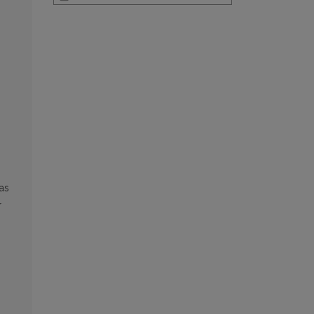
.
as
r