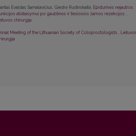
imantas Evaldas Samalavičius, Giedrė Rudinskaitė,
Epidurinės nejautros
nkcijos atsitaisymui po gaubtinės ir tiesiosios žarnos rezekcijos
,
ietuvos chirurgija
ennial Meeting of the Lithuanian Society of Coloproctologists
,
Lietuvo
hirurgija