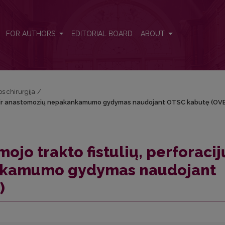
racijų ir anastomozių nepakankamumo gydymas naudojant OTSC kabutę
FOR AUTHORS
EDITORIAL BOARD
ABOUT
os chirurgija
/
acijų ir anastomozių nepakankamumo gydymas naudojant OTSC kabutę (OV
jo trakto fistulių, perforacijų
nkamumo gydymas naudojant
)