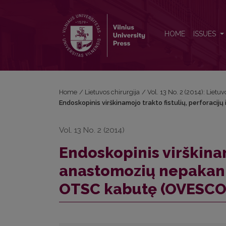
Endoskopinis virškinamojo trakto fistulių, perfo
HOME
ISSUES
Home
/
Lietuvos chirurgija
/
Vol. 13 No. 2 (2014): Lietuv
Endoskopinis virškinamojo trakto fistulių, perfor
Vol. 13 No. 2 (2014)
Endoskopinis virškinamo
anastomozių nepaka
OTSC kabutę (OVESCO