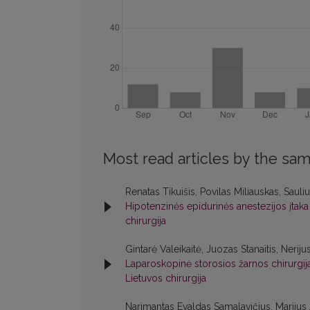
Most read articles by the sam
Renatas Tikuišis, Povilas Miliauskas, Sau
Hipotenzinės epidurinės anestezijos įtaka 
chirurgija
Gintarė Valeikaitė, Juozas Stanaitis, Neriju
Laparoskopinė storosios žarnos chirurgija:
Lietuvos chirurgija
Narimantas Evaldas Samalavičius, Marijus A