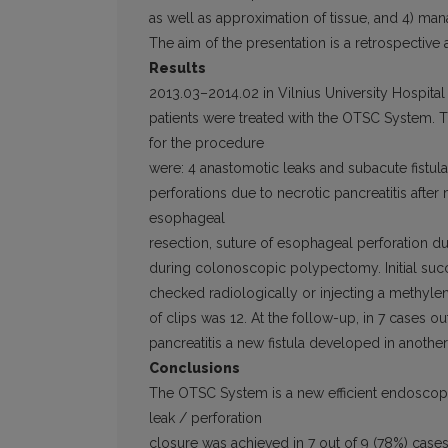
as well as approximation of tissue, and 4) ma
The aim of the presentation is a retrospective a
Results
2013.03–2014.02 in Vilnius University Hospital S
patients were treated with the OTSC System. 
for the procedure
were: 4 anastomotic leaks and subacute fistul
perforations due to necrotic pancreatitis afte
esophageal
resection, suture of esophageal perforation d
during colonoscopic polypectomy. Initial suc
checked radiologically or injecting a methylen
of clips was 12. At the follow-up, in 7 cases o
pancreatitis a new fistula developed in anothe
Conclusions
The OTSC System is a new efficient endoscopic 
leak / perforation
closure was achieved in 7 out of 9 (78%) cas