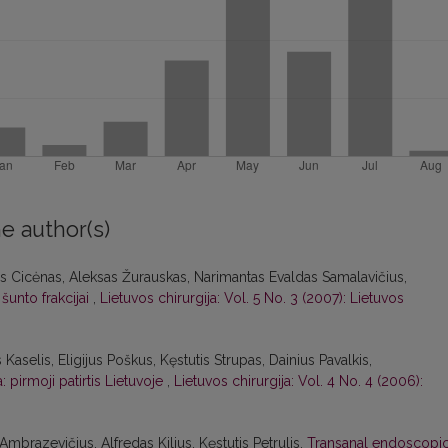
e author(s)
lius Cicėnas, Aleksas Žurauskas, Narimantas Evaldas Samalavičius,
šunto frakcijai
,
Lietuvos chirurgija: Vol. 5 No. 3 (2007): Lietuvos
s Kaselis, Eligijus Poškus, Kęstutis Strupas, Dainius Pavalkis,
 pirmoji patirtis Lietuvoje
,
Lietuvos chirurgija: Vol. 4 No. 4 (2006):
mbrazevičius, Alfredas Kilius, Kęstutis Petrulis,
Transanal endoscopi