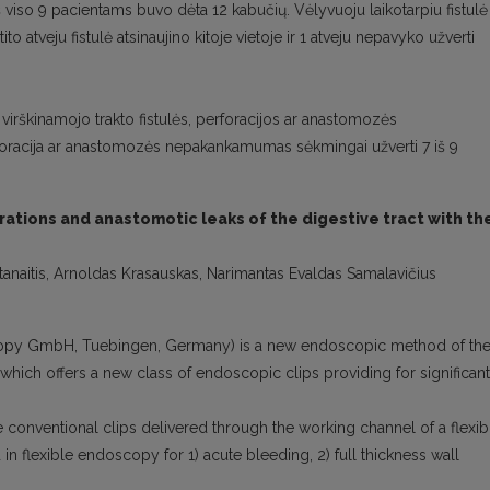
š viso 9 pacientams buvo dėta 12 kabučių. Vėlyvuoju laikotarpiu fistulė
to atveju fistulė atsinaujino kitoje vietoje ir 1 atveju nepavyko užverti
irškinamojo trakto fistulės, perforacijos ar anastomozės
racija ar anastomozės nepakankamumas sėkmingai užverti 7 iš 9
rations and anastomotic leaks of the digestive tract with th
tanaitis, Arnoldas Krasauskas, Narimantas Evaldas Samalavičius
py GmbH, Tuebingen, Germany) is a new endoscopic method of th
ty, which offers a new class of endoscopic clips providing for significant
 conventional clips delivered through the working channel of a flexib
flexible endoscopy for 1) acute bleeding, 2) full thickness wall