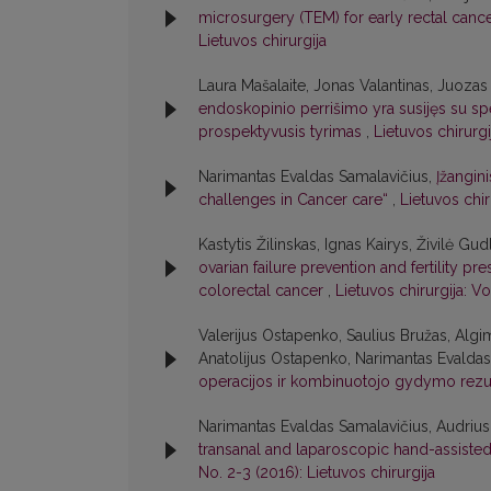
microsurgery (TEM) for early rectal canc
Lietuvos chirurgija
Laura Mašalaite, Jonas Valantinas, Juozas 
endoskopinio perrišimo yra susijęs su spe
prospektyvusis tyrimas
,
Lietuvos chirurgi
Narimantas Evaldas Samalavičius,
Įžangin
challenges in Cancer care“
,
Lietuvos chir
Kastytis Žilinskas, Ignas Kairys, Živilė G
ovarian failure prevention and fertility
colorectal cancer
,
Lietuvos chirurgija: Vo
Valerijus Ostapenko, Saulius Bružas, Algi
Anatolijus Ostapenko, Narimantas Evaldas
operacijos ir kombinuotojo gydymo rezul
Narimantas Evaldas Samalavičius, Audrius 
transanal and laparoscopic hand-assisted
No. 2-3 (2016): Lietuvos chirurgija