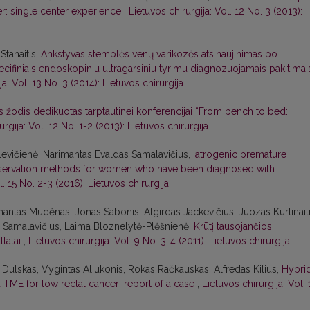
er: single center experience
,
Lietuvos chirurgija: Vol. 12 No. 3 (2013):
Stanaitis,
Ankstyvas stemplės venų varikozės atsinaujinimas po
cifiniais endoskopiniu ultragarsiniu tyrimu diagnozuojamais pakitimai
ja: Vol. 13 No. 3 (2014): Lietuvos chirurgija
is žodis dedikuotas tarptautinei konferencijai “From bench to bed:
urgija: Vol. 12 No. 1-2 (2013): Lietuvos chirurgija
udlevičienė, Narimantas Evaldas Samalavičius,
Iatrogenic premature
 preservation methods for women who have been diagnosed with
l. 15 No. 2-3 (2016): Lietuvos chirurgija
mantas Mudėnas, Jonas Sabonis, Algirdas Jackevičius, Juozas Kurtinaiti
 Samalavičius, Laima Bloznelytė-Plėšnienė,
Krūtį tausojančios
tatai
,
Lietuvos chirurgija: Vol. 9 No. 3-4 (2011): Lietuvos chirurgija
Dulskas, Vygintas Aliukonis, Rokas Račkauskas, Alfredas Kilius,
Hybri
 TME for low rectal cancer: report of a case
,
Lietuvos chirurgija: Vol. 