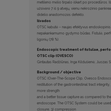
metileno mėlio tirpalo iškart po procedūros. I
užsivėrė 7 iš 9 atvejų, vienu nekrozinio pankreati
didelio anastomozės defekto.
Išvados
OTSC kabutė – naujas efektyvus endoskopinis v
nepakankamumo gydymo būdas. Fistulė, perfo
ligonių (78 %).
Endoscopic treatment of fistulae, perfo
OTSC clip (OVESCO)
Gintautas Radžiūnas, Inga Kildušienė, Juozas S
Background / objective
OTSC (Over-The-Scope Clip, Ovesco Endosco
restitution of the gastrointestinal tract integri
more strength
and a better tissue capture as compared to the
endoscope. The OTSC System could be used in 
closure, 3) compression