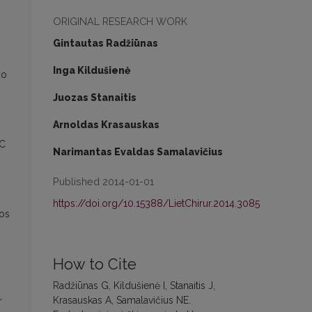
ORIGINAL RESEARCH WORK
Gintautas Radžiūnas
Inga Kildušienė
jo
Juozas Stanaitis
Arnoldas Krasauskas
SC
Narimantas Evaldas Samalavičius
Published 2014-01-01
https://doi.org/10.15388/LietChirur.2014.3085
jos
How to Cite
Radžiūnas G, Kildušienė I, Stanaitis J,
Krasauskas A, Samalavičius NE.
r