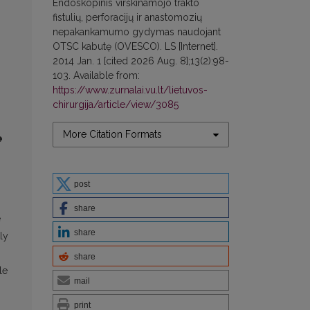
Endoskopinis virškinamojo trakto
fistulių, perforacijų ir anastomozių
nepakankamumo gydymas naudojant
OTSC kabutę (OVESCO). LS [Internet].
2014 Jan. 1 [cited 2026 Aug. 8];13(2):98-
103. Available from:
https://www.zurnalai.vu.lt/lietuvos-
chirurgija/article/view/3085
More Citation Formats
e
post
share
e
share
ly
share
le
mail
print