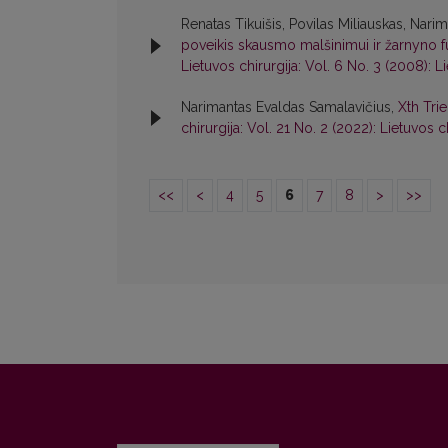
Renatas Tikuišis, Povilas Miliauskas, Nar
poveikis skausmo malšinimui ir žarnyno fu
Lietuvos chirurgija: Vol. 6 No. 3 (2008): L
Narimantas Evaldas Samalavičius,
Xth Tri
chirurgija: Vol. 21 No. 2 (2022): Lietuvos c
<<
<
4
5
6
7
8
>
>>