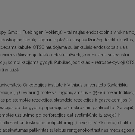
 GmbH, Tuebingen, Vokietija) – tai naujas endoskopinis virškinamo
doskopinę kabutę, stipriau ir plačiau suspaudžiančią defekto kraštus,
uždedama kabute. OTSC naudojama su lanksčiais endoskopais šiais
uriniam virškinamojo trakto defektui užverti, 3) audiniams suspausti ir
encijų komplikacijoms gydyti. Publikacijos tikslas – retrospektyvioji OT
ti analizė.
iversiteto Onkologijos institute ir Vilniaus universiteto Santariškių
iai, iš jų 6 vyrai ir 3 moterys. Ligonių amžius – 35–86 metai. Indikaci
 po stemplės rezekcijos, skrandžio rezekcijos ir gastrektomijos (4
foracijos po daugybinių operacijų dėl nekrozinio pankreatito (2 atvejai),
templės užsiuvimo po perforacijos dėl svetimkūnio (2 atvejai) ir
a atliekant endoskopinę polipektomiją (1 atvejis). Virškinamojo trakto
rimo adekvatumas patikrintas suleidus rentgenokontrastinės medžiagos a