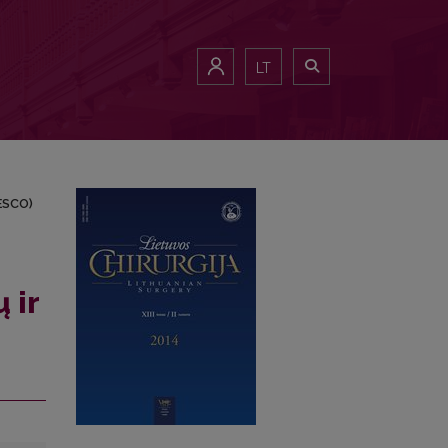
 (OVESCO)
LT
ESCO)
 ir