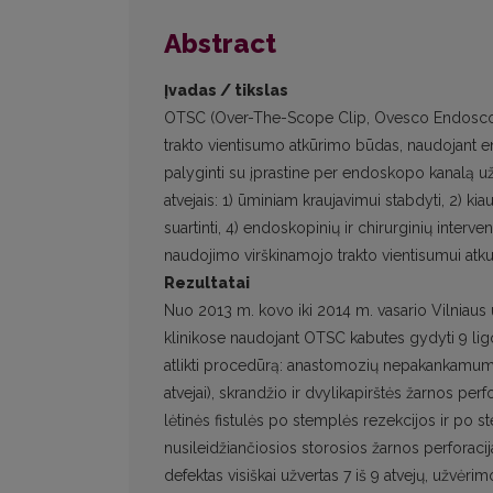
Abstract
Įvadas / tikslas
OTSC (Over-The-Scope Clip, Ovesco Endoscopy
trakto vientisumo atkūrimo būdas, naudojant en
palyginti su įprastine per endoskopo kanalą 
atvejais: 1) ūminiam kraujavimui stabdyti, 2) kia
suartinti, 4) endoskopinių ir chirurginių interv
naudojimo virškinamojo trakto vientisumui atkur
Rezultatai
Nuo 2013 m. kovo iki 2014 m. vasario Vilniaus un
klinikose naudojant OTSC kabutes gydyti 9 ligon
atlikti procedūrą: anastomozių nepakankamumas
atvejai), skrandžio ir dvylikapirštės žarnos per
lėtinės fistulės po stemplės rezekcijos ir po s
nusileidžiančiosios storosios žarnos perforacij
defektas visiškai užvertas 7 iš 9 atvejų, užvė