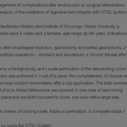
nagement of complications after endoscopic or surgical interventions.
nalysis of the restitution of digestive tract integrity with OTSC System
antariskiu Klinikos and Institute of Oncology, Vilnius University, 9
There were 6 males and 3 females, age range 35–86 years. Indications
as after esophageal resection, gastrectomy and partial gastrectomy, 2
r multiple operations – stomach and duodenum, 2 chronic fistulae after
ue to a foreign body, and 1 acute perforation of the descending colon
cess was achieved in 7 out of 9 cases; the completeness of closure w
e-blue solution immediately after a clip application. The total numbe
ut of 9 no fistula/dehiscence was present, in one case of necrotizing
r place and we didn’t succeed to close, one case with a large leak.
means of closing a leak, fistula or perforation. A complete fistula /
es by using the OTSC System.